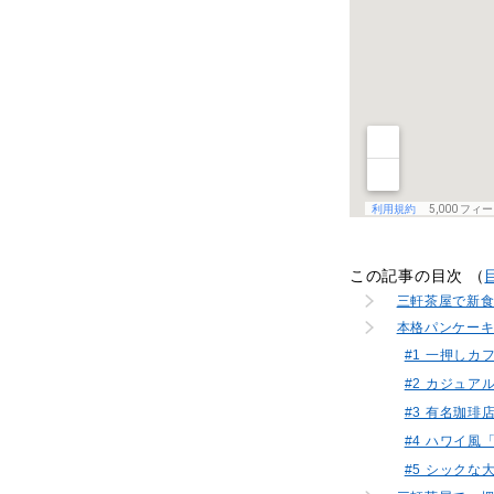
この記事の目次 （
三軒茶屋で新
本格パンケー
#1 一押し
#2 カジュ
#3 有名珈
#4 ハワイ
#5 シック