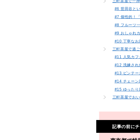
三軒茶屋で一
#6 世田谷
#7 個性的
#8 フルー
#9 おしゃれ
#10 丁寧な
三軒茶屋で過
#11 人気
#12 洗練
#13 ビンテ
#14 チェ
#15 ゆっ
三軒茶屋でお
記事の前にチ