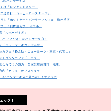
押しのパンケーキ店
といえば「ロンアンドメリー」
！「二足歩行 コーヒーロースターズ」
ツ一押し「ホットケーキパーラーフルフル 梅が丘店」
カフェ「雑貨屋カフェ ボエル」
お店「ルポーゼすぎ」
ごしたいとびきりのパンケーキ店！
カフェ「ホットケーキつるばみ舎」
されたカフェ「松之助・ニューヨーク・東京・代官山」
ージモダンなカフェ「二コラ」
ーン店ならではの魅力「自家製焙煎珈琲 蔵味」
たり店内「カフェ オブスキュラ」
いしいパンケーキ店が見つかりますように
ェック！