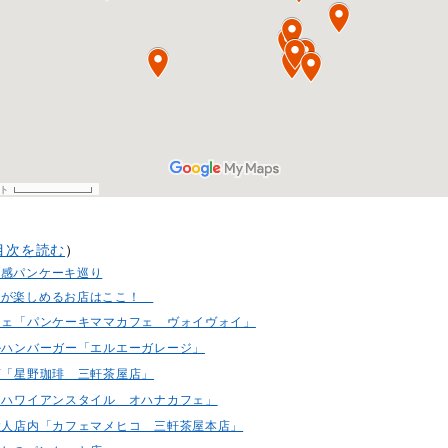
目次を読む
）
食感パンケーキ巡り
キが楽しめるお店はここ！
カフェ「パンケーキママカフェ ヴォイヴォイ」
アルハンバーガー「エルエーガレージ」
琲店「星野珈琲 三軒茶屋店」
風「ハワイアンスタイル オハナカフェ」
な大人店内「カフェマメヒコ 三軒茶屋本店」