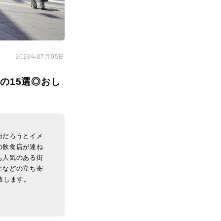
2023年07月05日
の15選◎おし
街だろうとイメ
の飲食店が連ね
も人気のある街
生などの立ち寄
致します。