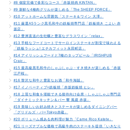
#8 個室完備で多彩なコース「赤坂焼肉 KINTAN」
#9 新鮮な4種肉グリルが楽しめる「The SHEEP FORCE」
#10 アットホームな雰囲気「ステーキ＆ワイン 大澤」
#11 厳選A5ランク黒毛和牛の鉄板焼専門店「鉄板焼き こよい 赤
坂店」
#12 豊洲直送の生牡蠣と豊富なグラスワイン「relax」
#13 手軽なフードコートでサーロインステーキが割安で味わえる
「鉄板ラッシュ! エチカフィット永田町店」
#14 アイリッシュフードと7種のタップビール「IRISHPUB
Craic」
#15 最高級黒毛和牛のしゃぶしゃぶ・すき焼きが楽しめる「赤坂
江戸桜」
#16 贅沢な和牛と豊富なお酒「和牛海賊」
#17 イノベーティブ×鉄板焼「赤坂鉄板焼 ヒレ」
#18 上質な和食を堪能できる接待向け会席・しゃぶしゃぶ専門店
「ダイナミックキッチン＆バー 響 風庭 赤坂」
#19 美味しいお好み焼きとステーキが楽しめるダイニングバー
「グリドルズ・バーTokyo赤蔵」
#20 ボリューム感ある肉料理が魅力「Carne Rico Katete」
#21 リーズナブルな価格で高級牛肉のステーキを提供「いきなり