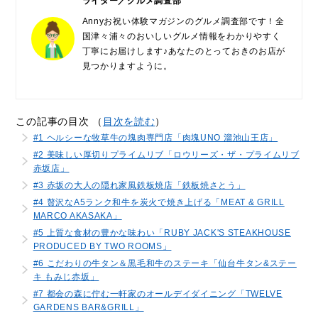
ライター／グルメ調査部
Annyお祝い体験マガジンのグルメ調査部です！全
国津々浦々のおいしいグルメ情報をわかりやすく
丁寧にお届けします♪あなたのとっておきのお店が
見つかりますように。
この記事の目次 （
目次を読む
）
#1 ヘルシーな牧草牛の塊肉専門店「肉塊UNO 溜池山王店」
#2 美味しい厚切りプライムリブ「ロウリーズ・ザ・プライムリブ
赤坂店」
#3 赤坂の大人の隠れ家風鉄板焼店「鉄板焼さとう」
#4 贅沢なA5ランク和牛を炭火で焼き上げる「MEAT & GRILL
MARCO AKASAKA」
#5 上質な食材の豊かな味わい「RUBY JACK'S STEAKHOUSE
PRODUCED BY TWO ROOMS」
#6 こだわりの牛タン＆黒毛和牛のステーキ「仙台牛タン&ステー
キ もみじ赤坂」
#7 都会の森に佇む一軒家のオールデイダイニング「TWELVE
GARDENS BAR&GRILL」