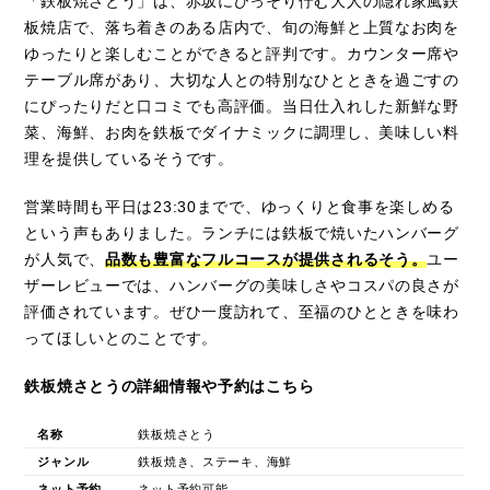
「鉄板焼さとう」は、赤坂にひっそり佇む大人の隠れ家風鉄
板焼店で、落ち着きのある店内で、旬の海鮮と上質なお肉を
ゆったりと楽しむことができると評判です。カウンター席や
テーブル席があり、大切な人との特別なひとときを過ごすの
にぴったりだと口コミでも高評価。当日仕入れした新鮮な野
菜、海鮮、お肉を鉄板でダイナミックに調理し、美味しい料
理を提供しているそうです。
営業時間も平日は23:30までで、ゆっくりと食事を楽しめる
という声もありました。ランチには鉄板で焼いたハンバーグ
が人気で、
品数も豊富なフルコースが提供されるそう。
ユー
ザーレビューでは、ハンバーグの美味しさやコスパの良さが
評価されています。ぜひ一度訪れて、至福のひとときを味わ
ってほしいとのことです。
鉄板焼さとうの詳細情報や予約はこちら
名称
鉄板焼さとう
ジャンル
鉄板焼き、ステーキ、海鮮
ネット予約
ネット予約可能