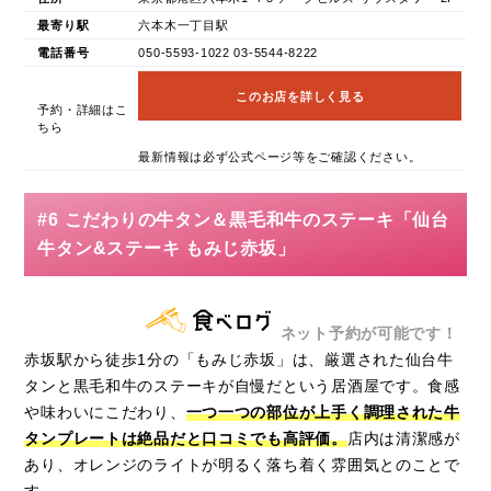
最寄り駅
六本木一丁目駅
電話番号
050-5593-1022 03-5544-8222
このお店を詳しく見る
予約・詳細はこ
ちら
最新情報は必ず公式ページ等をご確認ください。
#6 こだわりの牛タン＆黒毛和牛のステーキ「仙台
牛タン&ステーキ もみじ赤坂」
ネット予約が可能です！
赤坂駅から徒歩1分の「もみじ赤坂」は、厳選された仙台牛
タンと黒毛和牛のステーキが自慢だという居酒屋です。食感
や味わいにこだわり、
一つ一つの部位が上手く調理された牛
タンプレートは絶品だと口コミでも高評価。
店内は清潔感が
あり、オレンジのライトが明るく落ち着く雰囲気とのことで