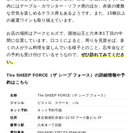
内にはテーブル・カウンター・ソファ席のほか、赤坂の優雅
な空気を楽しめるテラス席もあるようです。また、15種以上
の厳選ワインも取り揃えています。
お店の場所はアークヒルズで、溜池山王と六本木1丁目の中
間に位置しています。口コミによると、周りを見渡せば、多
くの人がラム料理を楽しんでいる様子とのこと。忘年会など
の予約も受け付けているそうなので、
ぜひ訪れてみてくださ
い。
The SHEEP FORCE（ザ シープ フォース）の詳細情報や予
約はこちら
名称
The SHEEP FORCE（ザ シープ フォース）
ジャンル
ビストロ、ステーキ、バル
ネット予約
ネット予約可能
住所
東京都港区赤坂1-12-32 アーク森ビル 2F
最寄り駅
六本木一丁目駅
電話番号
050-5600-3797 03-5544-9180