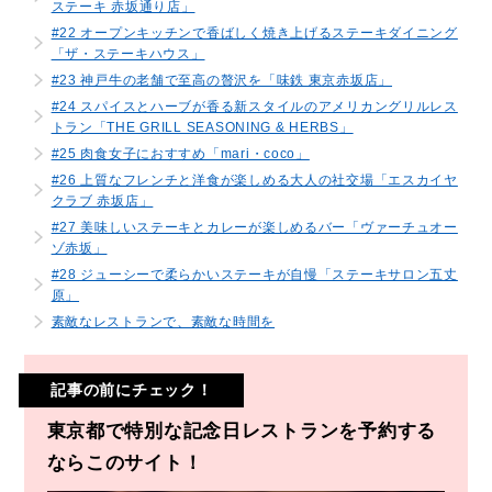
ステーキ 赤坂通り店」
#22 オープンキッチンで香ばしく焼き上げるステーキダイニング
「ザ・ステーキハウス」
#23 神戸牛の老舗で至高の贅沢を「味鉄 東京赤坂店」
#24 スパイスとハーブが香る新スタイルのアメリカングリルレス
トラン「THE GRILL SEASONING & HERBS」
#25 肉食女子におすすめ「mari・coco」
#26 上質なフレンチと洋食が楽しめる大人の社交場「エスカイヤ
クラブ 赤坂店」
#27 美味しいステーキとカレーが楽しめるバー「ヴァーチュオー
ゾ赤坂」
#28 ジューシーで柔らかいステーキが自慢「ステーキサロン五丈
原」
素敵なレストランで、素敵な時間を
記事の前にチェック！
東京都で特別な記念日レストランを予約する
ならこのサイト！