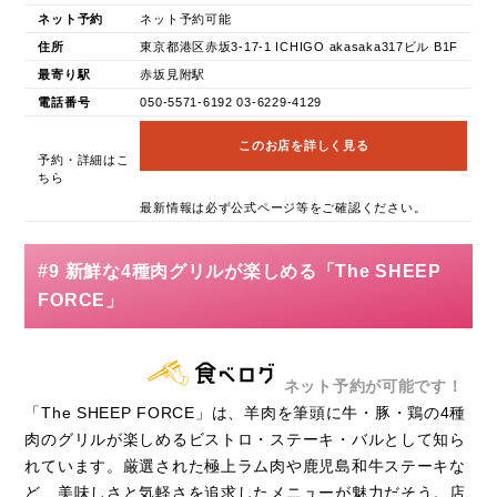
ネット予約
ネット予約可能
住所
東京都港区赤坂3‐17‐1 ICHIGO akasaka317ビル B1F
最寄り駅
赤坂見附駅
電話番号
050-5571-6192 03-6229-4129
このお店を詳しく見る
予約・詳細はこ
ちら
最新情報は必ず公式ページ等をご確認ください。
#9 新鮮な4種肉グリルが楽しめる「The SHEEP
FORCE」
ネット予約が可能です！
「The SHEEP FORCE」は、羊肉を筆頭に牛・豚・鶏の4種
肉のグリルが楽しめるビストロ・ステーキ・バルとして知ら
れています。厳選された極上ラム肉や鹿児島和牛ステーキな
ど、美味しさと気軽さを追求したメニューが魅力だそう。店