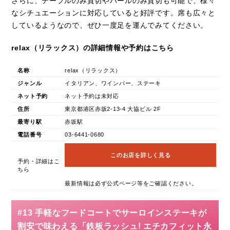
さらに、テーブルのみ貸切やバールのみ貸切も可能で、様々
なシチュエーションに対応していると好評です。席も広々と
しているようなので、ぜひ一度足を運んでみてください。
relax（リラックス）の詳細情報や予約はこちら
名称
relax（リラックス）
ジャンル
イタリアン、ワインバー、ステーキ
ネット予約
ネット予約は未対応
住所
東京都港区赤坂2-13-4 大協ビル 2F
最寄り駅
赤坂駅
電話番号
03-6441-0680
このお店を詳しく見る
予約・詳細はこ
ちら
最新情報は必ず公式ページ等をご確認ください。
#13 手軽なフードコートでサーロインステーキが
割安で味わえる「鉄板ラッシュ! エチカフィット永