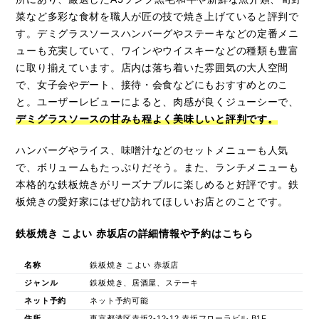
菜など多彩な食材を職人が匠の技で焼き上げていると評判で
す。デミグラスソースハンバーグやステーキなどの定番メニ
ューも充実していて、ワインやウイスキーなどの種類も豊富
に取り揃えています。店内は落ち着いた雰囲気の大人空間
で、女子会やデート、接待・会食などにもおすすめとのこ
と。ユーザーレビューによると、肉感が良くジューシーで、
デミグラスソースの甘みも程よく美味しいと評判です。
ハンバーグやライス、味噌汁などのセットメニューも人気
で、ボリュームもたっぷりだそう。また、ランチメニューも
本格的な鉄板焼きがリーズナブルに楽しめると好評です。鉄
板焼きの愛好家にはぜひ訪れてほしいお店とのことです。
鉄板焼き こよい 赤坂店の詳細情報や予約はこちら
名称
鉄板焼き こよい 赤坂店
ジャンル
鉄板焼き、居酒屋、ステーキ
ネット予約
ネット予約可能
住所
東京都港区赤坂2-12-12 赤坂フローラビル B1F