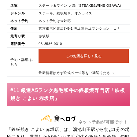
名称
ステーキ＆ワイン 大澤（STEAKE&WINE OSAWA）
ジャンル
ステーキ、鉄板焼き、オムライス
ネット予約
ネット予約は未対応
住所
東京都港区赤坂7-8-1 赤坂三分坂マンション １Ｆ
最寄り駅
赤坂駅
電話番号
03-3586-0310
このお店を詳しく見る
予約・詳細はこ
ちら
最新情報は必ず公式ページ等をご確認ください。
#11 厳選A5ランク黒毛和牛の鉄板焼専門店「鉄板
焼き こよい 赤坂店」
ネット予約が可能です！
「鉄板焼き こよい 赤坂店」は、溜池山王駅から徒歩1分の場
所にあり、厳選したA5ランク黒毛和牛や新鮮な魚介類、旬野