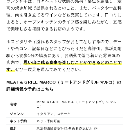
ランク和牛は、日々ベストな状態の銘柄・部位を厳選し、最
高の焼き加減で提供されるとのこと。また、パスタや一品料
理、肉を引き立てるワインなども充実しています。口コミに
よると、オープンキッチンのライブ感を楽しみながら、五感
で美味しさを堪能できるお店のようです。
ホスピタリティ溢れるスタッフがおもてなしするので、デー
トや合コン、記念日などにもぴったりだと高評価。赤坂見附
駅から徒歩1分の場所にあり、お洒落で落ち着いた雰囲気の
店内で、
思い出に残る食事を楽しむことができるとのことで
す。
ぜひ一度足を運んでみてください。
MEAT & GRILL MARCO（ミートアンドグリル マルコ）の
詳細情報や予約はこちら
MEAT & GRILL MARCO（ミートアンドグリル マル
名称
コ）
ジャンル
イタリアン、ステーキ
ネット予約
ネット予約可能
住所
東京都港区赤坂3-21-8 高和赤坂ビル 2F