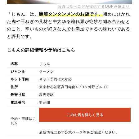
写真は食べログが提供するOGP画像より
「じもん」は、
勝浦タンタンメンのお店です。
粗めにひかれ
た肉や玉ねぎの具材と中太ゆる縮れ麺が絶妙な組み合わせと
のこと。辛いものが好きな人でも満足できるの味わいである
と評判です。
じもんの詳細情報や予約はこちら
名称
じもん
ジャンル
ラーメン
ネット予約
ネット予約は未対応
住所
東京都杉並区高円寺南4-7-13 仲野ビル 1F
最寄り駅
高円寺駅
電話番号
非公開
このお店を詳しく見る
予約・詳細はこ
ちら
最新情報は必ず公式ページ等をご確認ください。