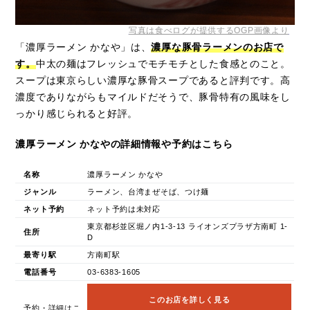
写真は食べログが提供するOGP画像より
「濃厚ラーメン かなや」は、
濃厚な豚骨ラーメンのお店で
す。
中太の麺はフレッシュでモチモチとした食感とのこと。
スープは東京らしい濃厚な豚骨スープであると評判です。高
濃度でありながらもマイルドだそうで、豚骨特有の風味をし
っかり感じられると好評。
濃厚ラーメン かなやの詳細情報や予約はこちら
名称
濃厚ラーメン かなや
ジャンル
ラーメン、台湾まぜそば、つけ麺
ネット予約
ネット予約は未対応
東京都杉並区堀ノ内1-3-13 ライオンズプラザ方南町 1-
住所
D
最寄り駅
方南町駅
電話番号
03-6383-1605
このお店を詳しく見る
予約・詳細はこ