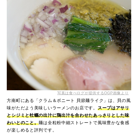
写真は食べログが提供するOGP画像より
方南町にある「クラム＆ボニート 貝節麺ライク」は、貝の風
味がただよう美味しいラーメンのお店です。
スープはアサリ
とシジミと牡蠣の出汁に鶏出汁を合わせたあっさりとした味
わいとのこと。
麺は全粒粉中細ストレートで風味豊かな食感
が楽しめると評判です。