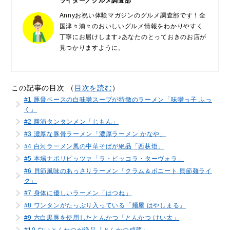
ライター／グルメ調査部
Annyお祝い体験マガジンのグルメ調査部です！全
国津々浦々のおいしいグルメ情報をわかりやすく
丁寧にお届けします♪あなたのとっておきのお店が
見つかりますように。
この記事の目次 （
目次を読む
）
#1 豚骨ベースの白味噌スープが特徴のラーメン「味噌っ子 ふっ
く」
#2 勝浦タンタンメン「じもん」
#3 濃厚な豚骨ラーメン「濃厚ラーメン かなや」
#4 白河ラーメン風の中華そばが絶品「西荻燈」
#5 本場ナポリピッツァ「ラ・ピッコラ・ターヴォラ」
#6 貝節風味のあっさりラーメン「クラム＆ボニート 貝節麺ライ
ク」
#7 身体に優しいラーメン「はつね」
#8 ワンタンがたっぷり入っている「麺屋 はやしまる」
#9 六白黒豚を使用したとんかつ「とんかつ けい太」
#10 白いとんかつが絶品「とんかつ成蔵」