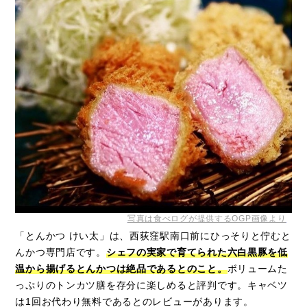
写真は食べログが提供するOGP画像より
「とんかつ けい太」は、西荻窪駅南口前にひっそりと佇むと
んかつ専門店です。
シェフの実家で育てられた六白黒豚を低
温から揚げるとんかつは絶品であるとのこと。
ボリュームた
っぷりのトンカツ膳を存分に楽しめると評判です。キャベツ
は1回お代わり無料であるとのレビューがあります。