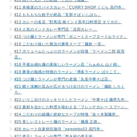
#11 本格派のスパイスカレー「CURRY SHOP くじら 高円寺」
#12 もちもちな餃子が絶品「支那そば いしはら」
#13 カレーの名店「對馬流 南インド系辛口料理店 タリカロ」
#14 人気のインドカレー専門店「吉田カレー 」
#15 つけ麺とラーメンが専門「ボニートスープヌードルライク」
#16 こだわり抜いた製法の豚骨スープ「麺処 一笑」
#17 ボリュームたっぷりのラーメンが自慢「ラーメン二郎 荻窪
店」
#18 手揉み縮れ麺の美味しいラーメン店「らぁめん 山と樹」
#19 豚骨の髄感が特徴のラーメン「博多ラーメン ばりこて」
#20 つけ麺とラーメンが専門の老舗「丸長中華そば店」
#21 鱧と浅蜊の旨みが広がるつけ出汁のラーメン「麺処 しろく
ろ」
#22 いりこ出汁のスッキリとしたラーメン「中華そば 麺壁九年」
#23 素材を生かした料理を味わえる「フレンチカレー スプーン」
#24 こだわりの細麺と絶妙なスープが特徴「佐々木製麺所」
#25 美しいストレート麺のラーメン「麺屋 正路」
#26 カレーと自家焙煎珈琲「negombo33 高円寺」
#27 煮干しラーメンが専門「西永福の煮干箱」