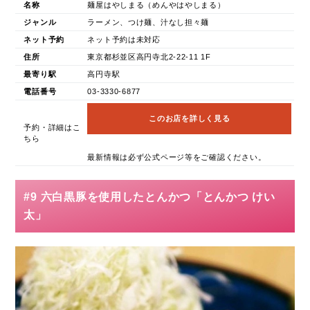
名称
麺屋はやしまる（めんやはやしまる）
ジャンル
ラーメン、つけ麺、汁なし担々麺
ネット予約
ネット予約は未対応
住所
東京都杉並区高円寺北2-22-11 1F
最寄り駅
高円寺駅
電話番号
03-3330-6877
このお店を詳しく見る
予約・詳細はこ
ちら
最新情報は必ず公式ページ等をご確認ください。
#9 六白黒豚を使用したとんかつ「とんかつ けい
太」