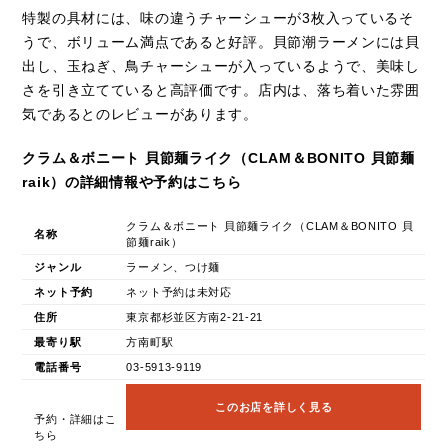
特製の具材には、味の違うチャーシューが3枚入っているそ
うで、ボリューム満点であると好評。貝節潮ラーメンには貝
出し、玉ねぎ、鳥チャーシューが入っているようで、美味し
さを引き立てていると高評価です。店内は、落ち着いた雰囲
気であるとのレビューがあります。
クラム＆ボニート 貝節麺ライク（CLAM＆BONITO 貝節麺
raik）の詳細情報や予約はこちら
クラム＆ボニート 貝節麺ライク（CLAM＆BONITO 貝
名称
節麺raik）
ジャンル
ラーメン、つけ麺
ネット予約
ネット予約は未対応
住所
東京都杉並区方南2-21-21
最寄り駅
方南町駅
電話番号
03-5913-9119
このお店を詳しく見る
予約・詳細はこ
ちら