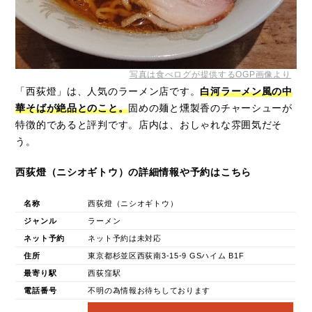
写真は食べログが提供するOGP画像より
「西荻燈」は、人気のラーメン店です。
白河ラーメン風の中
華そばが絶品とのこと。
固めの麺と燻製香のチャーシューが
特徴的であると評判です。店内は、おしゃれな雰囲気だそ
う。
西荻燈（ニシオギトウ）の詳細情報や予約はこちら
名称
西荻燈（ニシオギトウ）
ジャンル
ラーメン
ネット予約
ネット予約は未対応
住所
東京都杉並区西荻南3-15-9 GSハイム B1F
最寄り駅
西荻窪駅
電話番号
不明の為情報お待ちしております