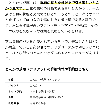
「とんかつ成蔵」は、
豚肉の魅力を極限まで引き出したとん
かつ屋です。
店主の技術の結晶である白いとんかつは、一見
揚げる前の状態と見間違うほどの白さとのこと。衣はサクッ
と香ばしくて肉の旨みや脂の甘みも最上級であると評判で
す。豚は保水性が高いブランド豚・TOKYO Xを軸に、その
日の状態を見ながら数種類を使用していると好評。
衣は専用のパン粉が使われているそうで、香ばしさと口どけ
が両立していると高評価です。リブロースかつやヒレかつな
ど、様々な部位のとんかつが楽しめるとのレビューがありま
す。
とんかつ成蔵（ナリクラ）の詳細情報や予約はこちら
名称
とんかつ成蔵（ナリクラ）
ジャンル
とんかつ
ネット予約
ネット予約は未対応
住所
東京都杉並区成田東4-33-9
最寄り駅
南阿佐ケ谷駅