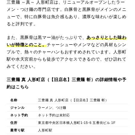
三豊麺 ～真～ 人形町店は、リニューアルオープンしたラー
メン・つけ麺の専門店です。白豚骨と黒豚骨がメインのメニ
ューで、特に白豚骨は魚介感もあり、濃厚な味わいが楽しめ
ると評判です。
また、黒豚骨は黒マー油がたっぷりで、
あっさりとした味わ
いが特徴とのこと。
チャーシューやメンマなどの具材もシン
プルで、熱々のチャーハンもおすすめされています。人形町
駅や水天宮前からも徒歩でアクセスできるので、ぜひ訪れて
みてください。
三豊麺 真 人形町店（【旧店名】三豊麺 斬）の詳細情報や予
約はこちら
名称
三豊麺 真 人形町店（【旧店名】三豊麺 斬）
ジャンル
ラーメン、つけ麺
ネット予約
ネット予約は未対応
住所
東京都中央区日本橋人形町1-15-6 五番街ビル 1F
最寄り駅
人形町駅