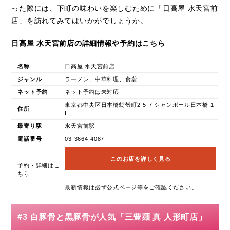
った際には、下町の味わいを楽しむために「日高屋 水天宮前
店」を訪れてみてはいかがでしょうか。
日高屋 水天宮前店の詳細情報や予約はこちら
名称
日高屋 水天宮前店
ジャンル
ラーメン、中華料理、食堂
ネット予約
ネット予約は未対応
東京都中央区日本橋蛎殻町2-5-7 シャンポール日本橋 1
住所
F
最寄り駅
水天宮前駅
電話番号
03-3664-4087
このお店を詳しく見る
予約・詳細はこ
ちら
最新情報は必ず公式ページ等をご確認ください。
#3 白豚骨と黒豚骨が人気「三豊麺 真 人形町店」