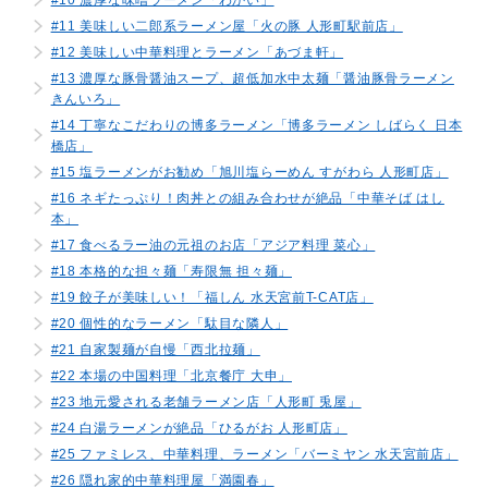
#11 美味しい二郎系ラーメン屋「火の豚 人形町駅前店」
#12 美味しい中華料理とラーメン「あづま軒」
#13 濃厚な豚骨醤油スープ、超低加水中太麺「醤油豚骨ラーメン
きんいろ」
#14 丁寧なこだわりの博多ラーメン「博多ラーメン しばらく 日本
橋店」
#15 塩ラーメンがお勧め「旭川塩らーめん すがわら 人形町店」
#16 ネギたっぷり！肉丼との組み合わせが絶品「中華そば はし
本」
#17 食べるラー油の元祖のお店「アジア料理 菜心」
#18 本格的な担々麺「寿限無 担々麺」
#19 餃子が美味しい！「福しん 水天宮前T-CAT店」
#20 個性的なラーメン「駄目な隣人」
#21 自家製麺が自慢「西北拉麺」
#22 本場の中国料理「北京餐庁 大申」
#23 地元愛される老舗ラーメン店「人形町 兎屋」
#24 白湯ラーメンが絶品「ひるがお 人形町店」
#25 ファミレス、中華料理、ラーメン「バーミヤン 水天宮前店」
#26 隠れ家的中華料理屋「満園春」