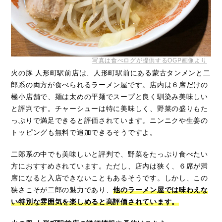
写真は食べログが提供するOGP画像より
火の豚 人形町駅前店は、人形町駅前にある蒙古タンメンと二
郎系の両方が食べられるラーメン屋です。店内は６席だけの
極小店舗で、麺は太めの平麺でスープと良く馴染み美味しい
と評判です。チャーシューは特に美味しく、野菜の盛りもた
っぷりで満足できると評価されています。ニンニクや生姜の
トッピングも無料で追加できるそうですよ。
二郎系の中でも美味しいと評判で、野菜をたっぷり食べたい
方におすすめされています。ただし、店内は狭く、６席が満
席になると入店できないこともあるそうです。しかし、この
狭さこそが二郎の魅力であり、
他のラーメン屋では味わえな
い特別な雰囲気を楽しめると高評価されています。