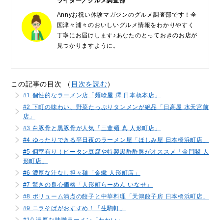
ライター／グルメ調査部
Annyお祝い体験マガジンのグルメ調査部です！全
国津々浦々のおいしいグルメ情報をわかりやすく
丁寧にお届けします♪あなたのとっておきのお店が
見つかりますように。
この記事の目次 （
目次を読む
）
#1 個性的なラーメン店「麺喰屋 澤 日本橋本店」
#2 下町の味わい、野菜たっぷりタンメンが絶品「日高屋 水天宮前
店」
#3 白豚骨と黒豚骨が人気「三豊麺 真 人形町店」
#4 ゆったりできる平日夜のラーメン屋「ほしみ屋 日本橋浜町店」
#5 個室有り！ピータン豆腐や特製黒酢酢豚がオススメ「金門閣 人
形町店」
#6 濃厚な汁なし担々麺「金蠍 人形町店」
#7 驚きの良心価格「人形町らーめん いなせ」
#8 ボリューム満点の餃子と中華料理「天鴻餃子房 日本橋浜町店」
#9 ニラそばがおすすめ！「生駒軒」
#10 濃厚な味噌ラーメン「わかい」