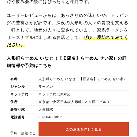
時や飲み会の後にはぴったりと評判です。
ユーザーレビューからは、あっさりめの味わいや、トッピン
グの豊富さが好評です。深夜の人形町の人々の胃袋を支える
一軒として、地元の人々に愛されています。家系ラーメンを
リーズナブルに楽しめるお店として、
ぜひ一度訪れてみてく
ださい。
人形町らーめん いなせ（【旧店名】らーめん せい家）の詳
細情報や予約はこちら
名称
人形町らーめん いなせ（【旧店名】らーめん せい家）
ジャンル
ラーメン
ネット予約
ネット予約は未対応
住所
東京都中央区日本橋人形町2-2-3 堀口ビル 1F
最寄り駅
人形町駅
電話番号
03-5640-8817
このお店を詳しく見る
予約・詳細はこ