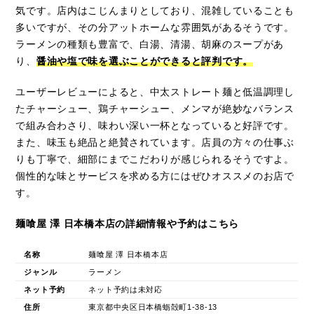
気です。店内はこじんまりとしており、混雑していることも
多いですが、その分アットホームな雰囲気があるそうです。
ラーメンの種類も豊富で、白湯、清湯、胡麻のスープがあ
り、
醤油や塩で味を選ぶことができると評判です。
ユーザーレビューによると、中太ストレート麺と低温調理し
たチャーシュー、鶏チャーシュー、メンマが絶妙なバランス
で組み合わさり、味わい深い一杯となっていると好評です。
また、味玉も絶品と絶賛されています。店員の方々の仕事ぶ
りも丁寧で、細部にまでこだわりが感じられるそうですよ。
個性的な味とサービスを求める方にはぜひオススメのお店で
す。
麺喰屋 澤 日本橋本店の詳細情報や予約はこちら
名称
麺喰屋 澤 日本橋本店
ジャンル
ラーメン
ネット予約
ネット予約は未対応
住所
東京都中央区日本橋蛎殻町1-38-13