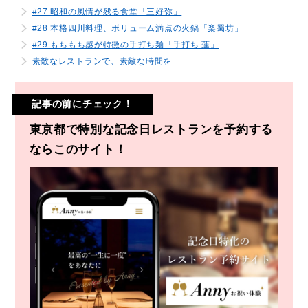
#27 昭和の風情が残る食堂「三好弥」
#28 本格四川料理、ボリューム満点の火鍋「楽蜀坊」
#29 もちもち感が特徴の手打ち麺「手打ち 蓮」
素敵なレストランで、素敵な時間を
記事の前にチェック！
東京都で特別な記念日レストランを予約する
ならこのサイト！