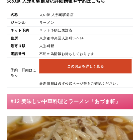
火の豚 人形町駅前店の詳細情報や予約はこちら
名称
火の豚 人形町駅前店
ジャンル
ラーメン
ネット予約
ネット予約は未対応
住所
東京都中央区人形町3-7-14
最寄り駅
人形町駅
電話番号
不明の為情報お待ちしております
このお店を詳しく見る
予約・詳細はこ
ちら
最新情報は必ず公式ページ等をご確認ください。
#12 美味しい中華料理とラーメン「あづま軒」