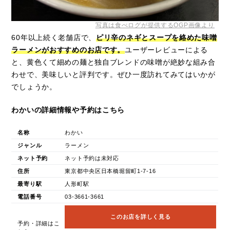
写真は食べログが提供するOGP画像より
60年以上続く老舗店で、
ピリ辛のネギとスープを絡めた味噌
ラーメンがおすすめのお店です。
ユーザーレビューによる
と、黄色くて細めの麺と独自ブレンドの味噌が絶妙な組み合
わせで、美味しいと評判です。ぜひ一度訪れてみてはいかが
でしょうか。
わかいの詳細情報や予約はこちら
名称
わかい
ジャンル
ラーメン
ネット予約
ネット予約は未対応
住所
東京都中央区日本橋堀留町1-7-16
最寄り駅
人形町駅
電話番号
03-3661-3661
このお店を詳しく見る
予約・詳細はこ