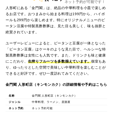
ネット予約が可能です！
人形町にある「金門閣」は、絶品の中華料理を小皿で楽しめ
るお店です。おつまみから始まる料理は199円から、ハイボ
ールも299円から楽しめます。特にオリジナルメニューのピ
ータン豆腐や特製黒酢酢豚は、見た目も美しく、味も抜群と
絶賛されています。
ユーザーレビューによると、ピータンと豆腐が一体となった
「ピータン豆腐」はケーキのような見た目で、ヘルシーな特
製黒酢酢豚は女性にも人気です。また、ドリンクも味と健康
にこだわり、
生搾りフルーツを多数揃えています。
個室もあ
り、ゆったりとした空間で美味しい中華料理を楽しむことが
できると好評です。ぜひ一度訪れてみてください。
金門閣 人形町店（キンモンカク）の詳細情報や予約はこちら
名称
金門閣 人形町店（キンモンカク）
ジャンル
中華料理、ラーメン、居酒屋
ネット予約
ネット予約可能