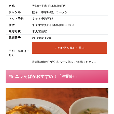
名称
天鴻餃子房 日本橋浜町店
ジャンル
餃子、中華料理、ラーメン
ネット予約
ネット予約可能
住所
東京都中央区日本橋浜町3-10-3
最寄り駅
水天宮前駅
電話番号
03-3669-6963
このお店を詳しく見る
予約・詳細はこ
ちら
最新情報は必ず公式ページ等をご確認ください。
#9 ニラそばがおすすめ！「生駒軒」