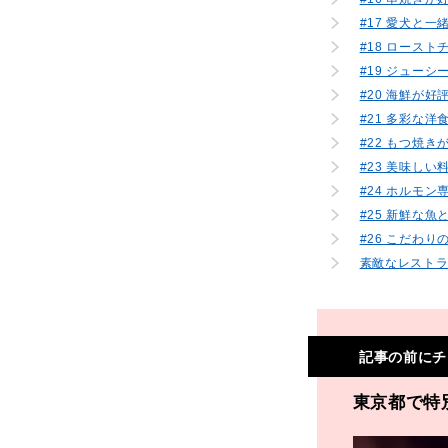
#17 愛犬と
#18 ロース
#19 ジュー
#20 海鮮が好
#21 多彩な
#22 もつ焼
#23 美味し
#24 ホルモ
#25 新鮮な
#26 こだわ
素敵なレスト
記事の前にチ
東京都で特