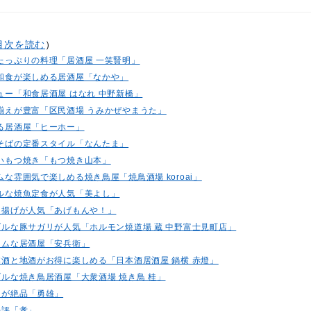
目次を読む
）
ムたっぷりの料理「居酒屋 一笑賢明」
る和食が楽しめる居酒屋「なかや」
ニュー「和食居酒屋 はなれ 中野新橋」
品揃えが豊富「区民酒場 うみかぜやまうた」
れる居酒屋「ヒーホー」
きそばの定番スタイル「なんたま」
高いもつ焼き「もつ焼き山本」
ムな雰囲気で楽しめる焼き鳥屋「焼鳥酒場 koroai」
ブルな焼魚定食が人気「美よし」
い串揚げが人気「あげもんや！」
ナブルな豚サガリが人気「ホルモン焼道場 蔵 中野富士見町店」
ホームな居酒屋「安兵衛」
日本酒と地酒がお得に楽しめる「日本酒居酒屋 鍋横 赤燈」
ナブルな焼き鳥居酒屋「大衆酒場 焼き鳥 桂」
き鳥が絶品「勇雄」
好評「孝」