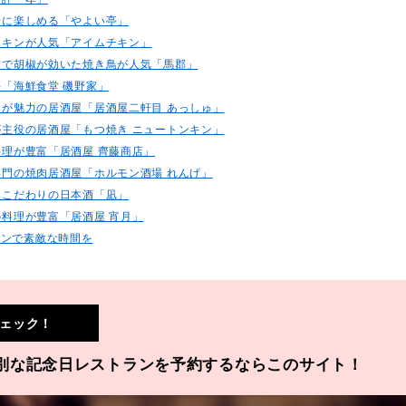
一緒に楽しめる「やよい亭」
トチキンが人気「アイムチキン」
シーで胡椒が効いた焼き鳥が人気「馬郡」
評「海鮮食堂 磯野家」
洋食が魅力の居酒屋「居酒屋二軒目 あっしゅ」
きが主役の居酒屋「もつ焼き ニュートンキン」
い料理が豊富「居酒屋 齊藤商店」
ン専門の焼肉居酒屋「ホルモン酒場 れんげ」
魚とこだわりの日本酒「凪」
りの料理が豊富「居酒屋 宵月」
ランで素敵な時間を
ェック！
別な記念日レストランを予約するならこのサイト！