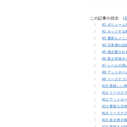
この記事の目次 （
#1 ボリュー
#2 ホッとす
#3 豊富なメ
#4 日本酒の
#5 地元愛さ
#6 富士宮焼
#7 レベルの
#8 アットホー
#9 リーズナ
#10 美味し
#11 リーズ
#12 アット
#13 豊富な
#14 リーズ
#15 炭火焼
#16 串焼きが