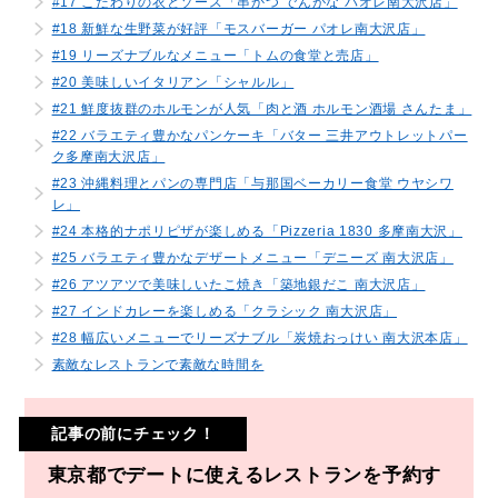
#17 こだわりの衣とソース「串かつ でんがな パオレ南大沢店」
#18 新鮮な生野菜が好評「モスバーガー パオレ南大沢店」
#19 リーズナブルなメニュー「トムの食堂と売店」
#20 美味しいイタリアン「シャルル」
#21 鮮度抜群のホルモンが人気「肉と酒 ホルモン酒場 さんたま」
#22 バラエティ豊かなパンケーキ「バター 三井アウトレットパー
ク多摩南大沢店」
#23 沖縄料理とパンの専門店「与那国ベーカリー食堂 ウヤシワ
レ」
#24 本格的ナポリピザが楽しめる「Pizzeria 1830 多摩南大沢」
#25 バラエティ豊かなデザートメニュー「デニーズ 南大沢店」
#26 アツアツで美味しいたこ焼き「築地銀だこ 南大沢店」
#27 インドカレーを楽しめる「クラシック 南大沢店」
#28 幅広いメニューでリーズナブル「炭焼おっけい 南大沢本店」
素敵なレストランで素敵な時間を
記事の前にチェック！
東京都でデートに使えるレストランを予約す