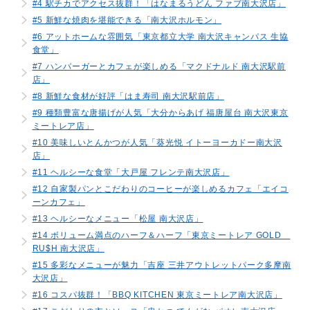
#4 駅チカでアクセス抜群！「はなまるうどん ファブ南大沢店」
#5 新鮮な焼肉を堪能できる「南大沢ホルモン」
#6 アットホームな雰囲気「東京都立大学 南大沢キャンパス 生協
食堂」
#7 ハンバーガーとカフェが楽しめる「マクドナルド 南大沢駅前
店」
#8 新鮮な食材が好評「はま寿司 南大沢駅前店」
#9 種類豊富な唐揚げが人気「大分からあげ 福唐屋台 南大沢東京
ミートレア店」
#10 美味しいとんかつが人気「葵光悦 イトーヨーカドー南大沢
店」
#11 ヘルシーな食堂「大戸屋 フレンテ南大沢店」
#12 自家製パンとこだわりのコーヒーが楽しめるカフェ「エイコ
ーンカフェ」
#13 ヘルシーなメニュー「松屋 南大沢店」
#14 ボリューム満点のハーフ＆ハーフ「東京ミートレア GOLD
RU$H 南大沢店」
#15 多彩なメニューが魅力「吉座 三井アウトレットパーク多摩南
大沢店」
#16 コスパ抜群！「BBQ KITCHEN 東京ミートレア南大沢店」