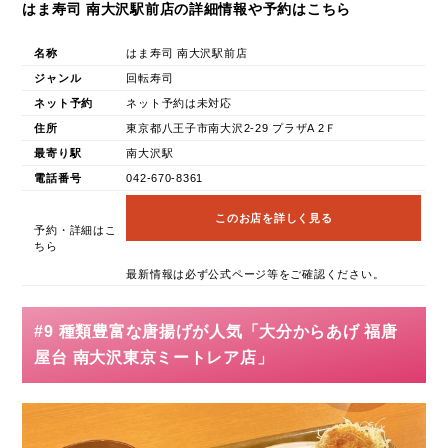
はま寿司 南大沢駅前店の詳細情報や予約はこちら
名称
はま寿司 南大沢駅前店
ジャンル
回転寿司
ネット予約
ネット予約は未対応
住所
東京都八王子市南大沢2-29 プラザA 2Ｆ
最寄り駅
南大沢駅
電話番号
042-670-8361
このお店を詳しく見る
予約・詳細はこ
ちら
最新情報は必ず公式ページ等をご確認ください。
#9 種類豊富な唐揚げが人気「大分からあげ 福唐
屋台 南大沢東京ミートレア店」