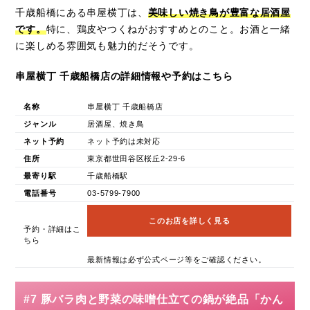
千歳船橋にある串屋横丁は、
美味しい焼き鳥が豊富な居酒屋
です。
特に、鶏皮やつくねがおすすめとのこと。お酒と一緒
に楽しめる雰囲気も魅力的だそうです。
串屋横丁 千歳船橋店の詳細情報や予約はこちら
名称
串屋横丁 千歳船橋店
ジャンル
居酒屋、焼き鳥
ネット予約
ネット予約は未対応
住所
東京都世田谷区桜丘2-29-6
最寄り駅
千歳船橋駅
電話番号
03-5799-7900
このお店を詳しく見る
予約・詳細はこ
ちら
最新情報は必ず公式ページ等をご確認ください。
#7 豚バラ肉と野菜の味噌仕立ての鍋が絶品「かん