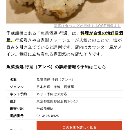
写真は食べログが提供するOGP画像より
千歳船橋にある「魚菜酒処 行辺」は、
料理が自慢の海鮮居酒
屋。
行辺巻きや自家製チャーシューが人気とのことで、塩が
旨みを引き立てていると評判です。店内はカウンター席がメ
イン。気軽に立ち寄れる雰囲気のお店だそうです。
魚菜酒処 行辺（アンベ）の詳細情報や予約はこちら
名称
魚菜酒処 行辺（アンベ）
ジャンル
日本料理、海鮮、居酒屋
ネット予約
ネット予約は未対応
住所
東京都世田谷区船橋1-5-13
最寄り駅
千歳船橋駅
電話番号
03-3425-0425
このお店を詳しく見る