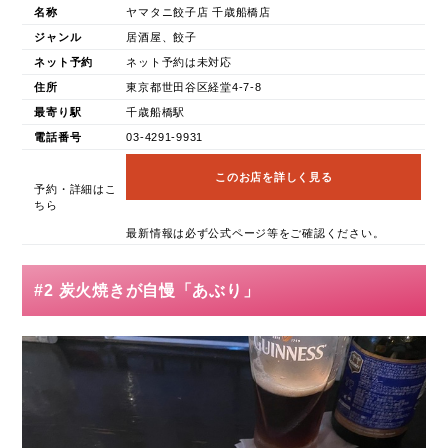
名称
ヤマタニ餃子店 千歳船橋店
ジャンル
居酒屋、餃子
ネット予約
ネット予約は未対応
住所
東京都世田谷区経堂4-7-8
最寄り駅
千歳船橋駅
電話番号
03-4291-9931
このお店を詳しく見る
予約・詳細はこ
ちら
最新情報は必ず公式ページ等をご確認ください。
#2 炭火焼きが自慢「あぶり」