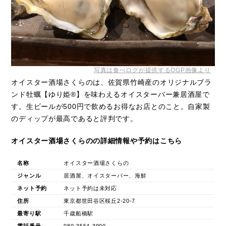
写真は食べログが提供するOGP画像より
オイスター酒場さくらのは、佐賀県竹崎産のオリジナルブラ
ンド牡蠣【ゆり姫®︎】を味わえるオイスターバー兼居酒屋で
す。生ビールが500円で飲めるお得なお店とのこと。自家製
のディップが最高であると評判です。
オイスター酒場さくらのの詳細情報や予約はこちら
名称
オイスター酒場さくらの
ジャンル
居酒屋、オイスターバー、海鮮
ネット予約
ネット予約は未対応
住所
東京都世田谷区桜丘2-20-7
最寄り駅
千歳船橋駅