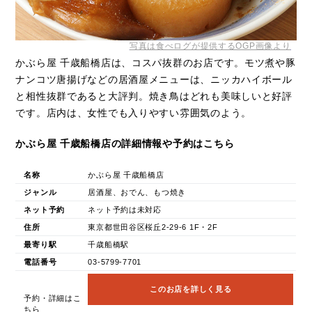
写真は食べログが提供するOGP画像より
かぶら屋 千歳船橋店は、コスパ抜群のお店です。モツ煮や豚
ナンコツ唐揚げなどの居酒屋メニューは、ニッカハイボール
と相性抜群であると大評判。焼き鳥はどれも美味しいと好評
です。店内は、女性でも入りやすい雰囲気のよう。
かぶら屋 千歳船橋店の詳細情報や予約はこちら
名称
かぶら屋 千歳船橋店
ジャンル
居酒屋、おでん、もつ焼き
ネット予約
ネット予約は未対応
住所
東京都世田谷区桜丘2-29-6 1F・2F
最寄り駅
千歳船橋駅
電話番号
03-5799-7701
このお店を詳しく見る
予約・詳細はこ
ちら