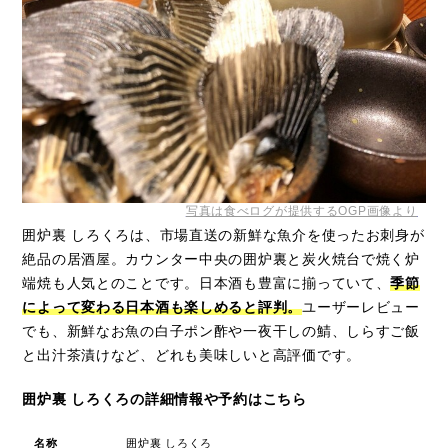
写真は食べログが提供するOGP画像より
囲炉裏 しろくろは、市場直送の新鮮な魚介を使ったお刺身が
絶品の居酒屋。カウンター中央の囲炉裏と炭火焼台で焼く炉
端焼も人気とのことです。日本酒も豊富に揃っていて、
季節
によって変わる日本酒も楽しめると評判。
ユーザーレビュー
でも、新鮮なお魚の白子ポン酢や一夜干しの鯖、しらすご飯
と出汁茶漬けなど、どれも美味しいと高評価です。
囲炉裏 しろくろの詳細情報や予約はこちら
名称
囲炉裏 しろくろ