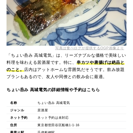
写真は食べログが提供するOGP画像より
「ちょい呑み 高城電気」は、リーズナブルな価格で美味しい
料理を味わえる居酒屋です。特に、
串カツや唐揚げは絶品と
のこと。
店内はアットホームな雰囲気だそうです。飲み放題
プランもあるので、友人や同僚との飲み会に最適。
ちょい呑み 高城電気の詳細情報や予約はこちら
名称
ちょい呑み 高城電気
ジャンル
居酒屋
ネット予約
ネット予約は未対応
住所
東京都世田谷区船橋1-1-16
最寄り駅
千歳船橋駅