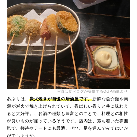
写真は食べログが提供するOGP画像より
あぶりは、
炭火焼きが自慢の居酒屋です。
新鮮な魚介類や肉
類が炭火で焼き上げられていて、香ばしい香りと共に味わえ
ると大好評。、お酒の種類も豊富とのことで、料理との相性
が良いものが揃っているそうです。店内は、落ち着いた雰囲
気で、接待やデートにも最適。ぜひ、足を運んでみてはいか
がでしょうか。