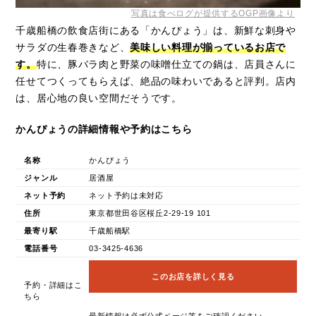
写真は食べログが提供するOGP画像より
千歳船橋の飲食店街にある「かんぴょう」は、新鮮な刺身や
サラダの生春巻きなど、
美味しい料理が揃っているお店で
す。
特に、豚バラ肉と野菜の味噌仕立ての鍋は、店員さんに
任せてつくってもらえば、絶品の味わいであると評判。店内
は、居心地の良い空間だそうです。
かんぴょうの詳細情報や予約はこちら
名称
かんぴょう
ジャンル
居酒屋
ネット予約
ネット予約は未対応
住所
東京都世田谷区桜丘2-29-19 101
最寄り駅
千歳船橋駅
電話番号
03-3425-4636
このお店を詳しく見る
予約・詳細はこ
ちら
最新情報は必ず公式ページ等をご確認ください。