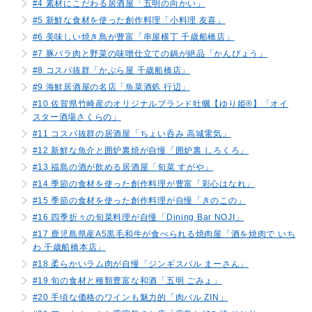
#4 素材にこだわる居酒屋「五明の向かい」
#5 新鮮な食材を使った創作料理「小料理 友喜」
#6 美味しい焼き鳥が豊富「串屋横丁 千歳船橋店」
#7 豚バラ肉と野菜の味噌仕立ての鍋が絶品「かんぴょう」
#8 コスパ抜群「かぶら屋 千歳船橋店」
#9 海鮮居酒屋の名店「魚菜酒処 行辺」
#10 佐賀県竹崎産のオリジナルブランド牡蠣【ゆり姫®︎】「オイ
スター酒場さくらの」
#11 コスパ抜群の居酒屋「ちょい呑み 高城電気」
#12 新鮮な魚介と囲炉裏焼が自慢「囲炉裏 しろくろ」
#13 福島の酒が飲める居酒屋「旬菜 すがや」
#14 季節の食材を使った創作料理が豊富「彩心はなれ」
#15 季節の食材を使った創作料理が自慢「きのこの」
#16 四季折々の旬菜料理が自慢「Dining Bar NOJI」
#17 鹿児島県産A5黒毛和牛が食べられる焼肉屋「酒を焼肉で いち
わ 千歳船橋本店」
#18 柔らかいラム肉が自慢「ジンギスバル まーさん」
#19 旬の食材と種類豊富な和酒「五明 ごみょ」
#20 手頃な価格のワインも魅力的「肉バル ZIN」