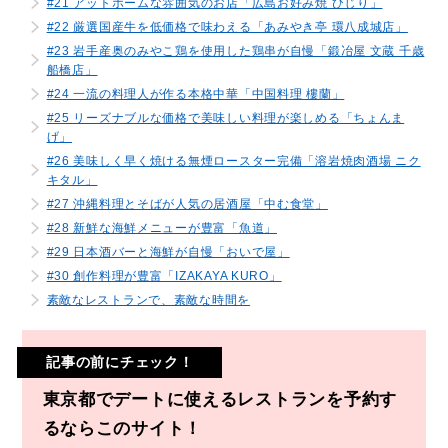
#21 アットホームな雰囲気のお店「広島お好み焼 ひじり」
#22 厳選国産牛を低価格で味わえる「あみやき亭 環八成城店」
#23 岩手産奥のみやこ鶏を使用した鶏串が自慢「鍛冶屋 文蔵 千歳
船橋店」
#24 一流の料理人が作る本格中華「中国料理 樓蘭」
#25 リーズナブルな価格で美味しい料理が楽しめる「ちょんま
げ」
#26 美味しく早く焼ける無煙ロースター完備「溶岩焼肉酒場 ニク
キタル」
#27 沖縄料理とそばが人気の居酒屋「中む食堂」
#28 新鮮な海鮮メニューが豊富「魚道」
#29 日本酒バーと海鮮が自慢「おいで屋」
#30 創作料理が豊富「IZAKAYA KURO」
素敵なレストランで、素敵な時間を
記事の前にチェック！
東京都でデートに使えるレストランを予約す
るならこのサイト！