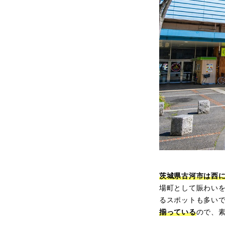
茨城県古河市は西
場町として賑わい
るスポットも多い
揃っている
ので、