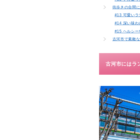
街歩きの合間
#13 可愛いラテ
#14 深い
#15 ヘルシ
古河市で素敵
古河市にはラ