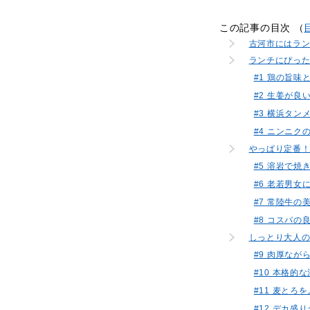
この記事の目次 （
古河市にはラ
ランチにぴっ
#1 鶏の旨味
#2 生姜が
#3 横浜タ
#4 ニンニ
やっぱり定番
#5 溶岩で
#6 老若男
#7 常陸牛
#8 コスパ
しっとり大人
#9 肉厚なが
#10 本格的
#11 麦とろ
#12 デカ盛