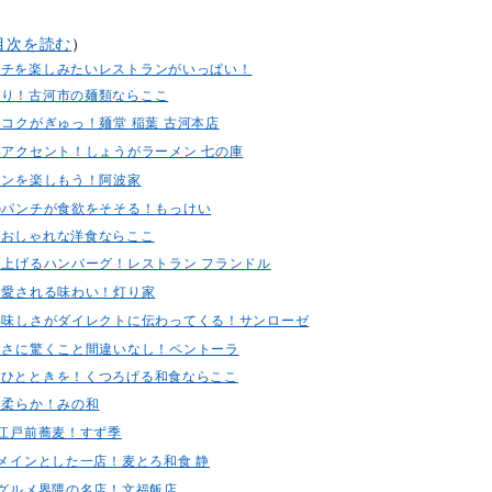
目次を読む
）
ンチを楽しみたいレストランがいっぱい！
たり！古河市の麺類ならここ
とコクがぎゅっ！麺堂 稲葉 古河本店
良いアクセント！しょうがラーメン 七の庫
ンメンを楽しもう！阿波家
クのパンチが食欲をそそる！もっけい
！おしゃれな洋食ならここ
焼き上げるハンバーグ！レストラン フランドル
女に愛される味わい！灯り家
の美味しさがダイレクトに伝わってくる！サンローゼ
の良さに驚くこと間違いなし！ペントーラ
のひとときを！くつろげる和食ならここ
ら柔らか！みの和
な江戸前蕎麦！すず季
をメインとした一店！麦とろ和食 静
りグルメ界隈の名店！文福飯店