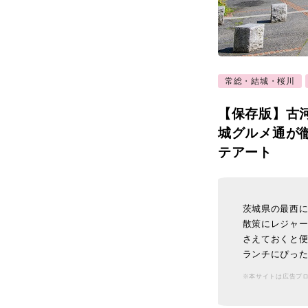
常総・結城・桜川
【保存版】古
城グルメ通が
テアート
茨城県の最西
散策にレジャ
さえておくと
ランチにぴった
※本サイトは広告プ