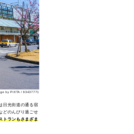
age by PIXTA / 63437771
は日光街道の通る宿
などのんびり過ごせ
ストランもさまざま