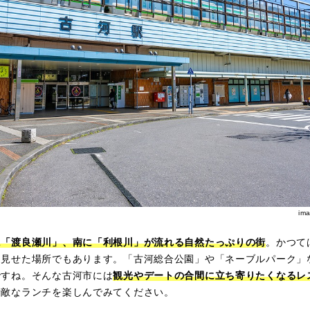
im
に「渡良瀬川」、南に「利根川」が流れる自然たっぷりの街
。かつて
を見せた場所でもあります。「古河総合公園」や「ネーブルパーク」
ですね。そんな古河市には
観光やデートの合間に立ち寄りたくなるレ
素敵なランチを楽しんでみてください。