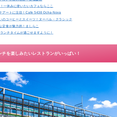
に！一休みに使いたいカフェならここ
アートに注目！Cafe 5438 Ocha-Nova
味わいのコーヒーとスイーツ！ヌーベル・クラシック
ーな定食が魅力的！ましらこ
なランチタイムが過ごせますように！
ンチを楽しみたいレストランがいっぱい！