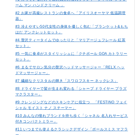
ーム マン ハンドクリーム 」
#2 お家が高級レストランの食卓へ「アイリスオーヤマ 低温調理
器」
#3 冷えやすい50代女性の身体を優しく包む「ブランケット&もち
はだ アンクレットセット」
#4 贅沢ティータイムでゆったりと「マリアージュフレール 紅茶
セット」
#5 一気に食卓がスタイリッシュに「クチポール GOA カトラリー
セット」
#6 まるでサロン気分の贅沢ヘッドマッサージャー「RELX ヘッ
ドマッサージャー」
#7 繊細なクリスタルの輝き「スワロフスキー ネックレス」
#8 ドライヤーで髪が生まれ変わる「シャープ ドライヤー プラズ
マクラスター」
#9 クレンジングなどのスキンケアに役立つ 「FESTINO フェイ
シャル モイスト ナノ スチーマー」
#10 みんなの憧れブランドを持ち歩く「シャネル 名入れサービス
付きコンパクトミラー」
#11 いつまでも使えるクラシックデザイン「ポールスミス マフラ
ー」