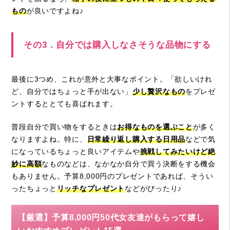
もの
が良いですよね♪
その3．自分では購入しなさそうな品物にする
最後に3つめ、これが意外と大事なポイント。「欲しいけれ
ど、自分ではちょっと手が出ない」
少し贅沢なもの
をプレゼ
ントするととても喜ばれます。
普段自分で買い物をするときは
お得なものを選ぶこと
が多く
なりますよね。特に、
日常繰り返し購入する日用品
などで気
になっているちょっと良いアイテムや
挑戦してみたいけど絶
妙に高額
なものなどは、なかなか自分で買う決断をする機会
もありません。予算8,000円のプレゼントであれば、そうい
ったちょっと
リッチなプレゼント
などがぴったり♪
【厳選】予算8,000円50代女友達がもらって嬉し