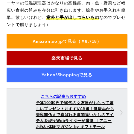
ーヤマの低温調理器はかなりの高性能。肉・魚・野菜など幅
広い食材の旨みを存分に引き出します。操作やお手入れも簡
単。欲しいけれど、
意外と手が出しづらいもの
なのでプレゼ
ントで贈りましょう♪
Amazon.co.jpで見る（￥8,718）
楽天市場で見る
Yahoo!Shoppingで見る
こちらの記事もおすすめ
予算10000円で50代の女友達がもらって嬉
しいプレゼントおすすめ15選！健康品から
美容関係まで喜ばれる事間違いなしのアイ
テムを現役Webライターが厳選 ｜アニー
お祝い体験マガジン by ギフトモール