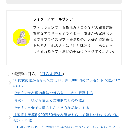
ライター／オールサンデー
ファッション誌、百貨店カタログなどの編集経験
豊富なアラサー女子ライター。友達から家族恋人
までサプライズギフトを贈るのが大好き◎定番は
もちろん、他の人とは「ひと味違う！」あなたら
しさ溢れるギフト選びの手助けをさせてください♪
この記事の目次 （
目次を読む
）
50代女友達がもらって嬉しい予算8,000円のプレゼントを選ぶ3つ
のコツ
その1．女友達の趣味や好みをしっかり観察する
その2．日頃から使える実用的なものを選ぶ
その3．自分では購入しなさそうな品物にする
【厳選】予算8,000円50代女友達がもらって嬉しいおすすめプレ
ゼント15選
#1 持っているだけで贅沢気分の憧れブランド「シャネル ラ クレ