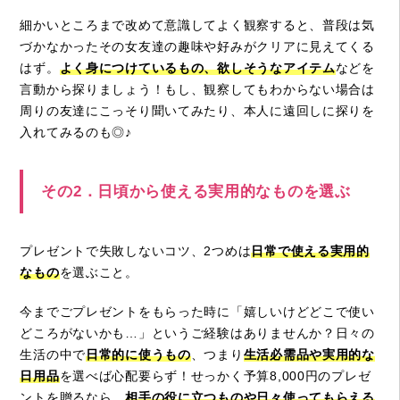
細かいところまで改めて意識してよく観察すると、普段は気
づかなかったその女友達の趣味や好みがクリアに見えてくる
はず。
よく身につけているもの、欲しそうなアイテム
などを
言動から探りましょう！もし、観察してもわからない場合は
周りの友達にこっそり聞いてみたり、本人に遠回しに探りを
入れてみるのも◎♪
その2．日頃から使える実用的なものを選ぶ
プレゼントで失敗しないコツ、2つめは
日常で使える実用的
なもの
を選ぶこと。
今までごプレゼントをもらった時に「嬉しいけどどこで使い
どころがないかも…」というご経験はありませんか？日々の
生活の中で
日常的に使うもの
、つまり
生活必需品や実用的な
日用品
を選べば心配要らず！せっかく予算8,000円のプレゼ
ントを贈るなら、
相手の役に立つものや日々使ってもらえる