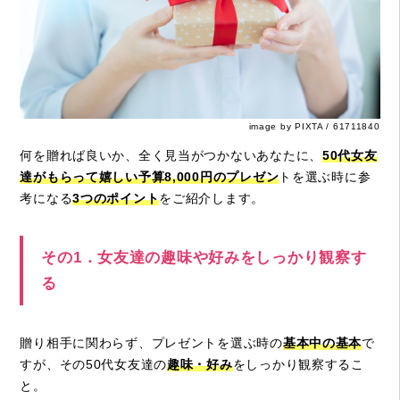
image by PIXTA / 61711840
何を贈れば良いか、全く見当がつかないあなたに、
50代女友
達がもらって嬉しい予算8,000円のプレゼン
トを選ぶ時に参
考になる
3つのポイント
をご紹介します。
その1．女友達の趣味や好みをしっかり観察す
る
贈り相手に関わらず、プレゼントを選ぶ時の
基本中の基本
で
すが、その50代女友達の
趣味・好み
をしっかり観察するこ
と。