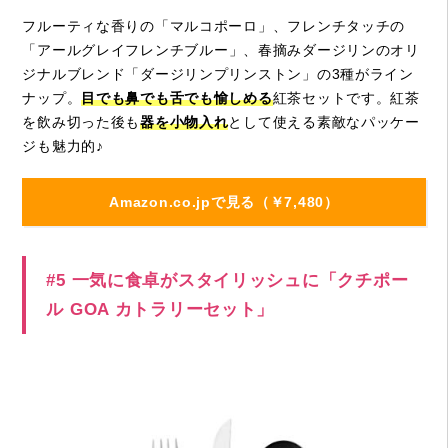
フルーティな香りの「マルコポーロ」、フレンチタッチの
「
アールグレイフレンチブルー
」、
春摘みダージリンのオリ
ジナルブレンド「ダージリンプリンストン」の
3種がライン
ナップ。
目でも鼻でも舌でも愉しめる
紅茶セットです。紅茶
を飲み切った後も
器を小物入れ
として使える素敵なパッケー
ジも魅力的♪
Amazon.co.jpで見る（￥7,480）
#5 一気に食卓がスタイリッシュに「クチポー
ル GOA カトラリーセット」