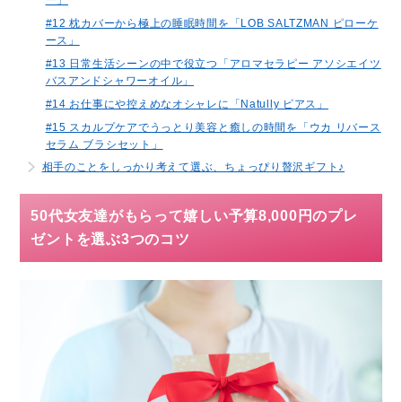
#12 枕カバーから極上の睡眠時間を「LOB SALTZMAN ピローケ
ース」
#13 日常生活シーンの中で役立つ「アロマセラピー アソシエイツ
バスアンドシャワーオイル」
#14 お仕事にや控えめなオシャレに「Natully ピアス」
#15 スカルプケアでうっとり美容と癒しの時間を「ウカ リバース
セラム ブラシセット」
相手のことをしっかり考えて選ぶ、ちょっぴり贅沢ギフト♪
50代女友達がもらって嬉しい予算8,000円のプレ
ゼントを選ぶ3つのコツ