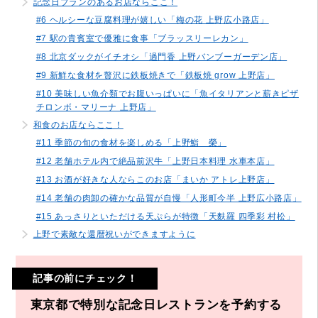
記念日プランのあるお店ならここ！
#6 ヘルシーな豆腐料理が嬉しい「梅の花 上野広小路店」
#7 駅の貴賓室で優雅に食事「ブラッスリーレカン」
#8 北京ダックがイチオシ「過門香 上野バンブーガーデン店」
#9 新鮮な食材を贅沢に鉄板焼きで「鉄板焼 grow 上野店」
#10 美味しい魚介類でお腹いっぱいに「魚イタリアンと薪きピザ
チロンボ・マリーナ 上野店」
和食のお店ならここ！
#11 季節の旬の食材を楽しめる「上野鮨 榮」
#12 老舗ホテル内で絶品前沢牛「上野日本料理 水車本店」
#13 お酒が好きな人ならこのお店「まいか アトレ上野店」
#14 老舗の肉卸の確かな品質が自慢「人形町今半 上野広小路店」
#15 あっさりといただける天ぷらが特徴「天麩羅 四季彩 村松」
上野で素敵な還暦祝いができますように
記事の前にチェック！
東京都で特別な記念日レストランを予約する