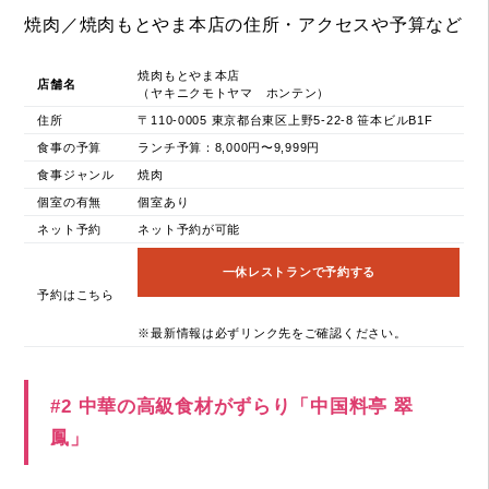
焼肉／焼肉もとやま本店の住所・アクセスや予算など
焼肉もとやま本店
店舗名
（ヤキニクモトヤマ ホンテン）
住所
〒110-0005 東京都台東区上野5-22-8 笹本ビルB1F
食事の予算
ランチ予算：8,000円〜9,999円
食事ジャンル
焼肉
個室の有無
個室あり
ネット予約
ネット予約が可能
一休レストランで予約する
予約はこちら
※最新情報は必ずリンク先をご確認ください。
#2 中華の高級食材がずらり「中国料亭 翠
鳳」