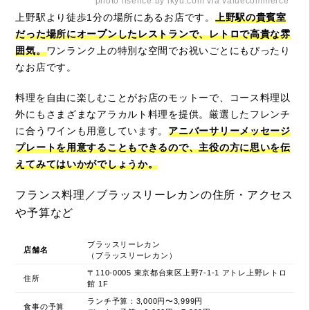
photo lisence by ikyu.com via valuecommerce
上野駅より徒歩1分の場所にあるお店です。
上野駅の貴賓室
だった場所にオープンしたレストランで、レトロで高貴な雰
囲気。
ワンランク上の特別な空間でお祝いごとにもぴったり
なお店です。
料理を自由に楽しむことがお店のモットーで、コース料理以
外にもさまざまなアラカルト料理を提供。厳選したフレンチ
に合うワインも用意しています。
アニバーサリーメッセージ
プレートを用意することもできるので、主役の方に思いを伝
えてみてはいかがでしょうか。
フランス料理／ブラッスリーレカンの住所・アクセス
や予算など
ブラッスリーレカン
店舗名
（ブラッスリーレカン）
〒110-0005 東京都台東区上野7-1-1 アトレ上野レトロ
住所
館 1F
ランチ予算：3,000円〜3,999円
食事の予算