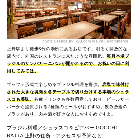
photo lisence by ikyu.com via valuecommerce
上野駅より徒歩3分の場所にあるお店です。明るく開放的な
店内で、外国のレストランに来たような雰囲気。
毎月本場ブ
ラジルのサンバカーニバルが開かれるので、お祝いの日に利
用してみては。
ブッフェ形式で楽しめるブラジル料理を提供。
岩塩で味付け
された大きな塊肉を各テーブルで切り分けする本場のシュラ
スコも美味。
各種ドリンクも多数用意しており、ビールサー
バーから提供される7種類のビールがおすすめ。飲み放題の
プランがあり、肉や酒が好きな人におすすめですよ。
ブラジル料理／シュラスコ＆ビアバー GOCCHI
BATTA 上野の住所・アクセスや予算など