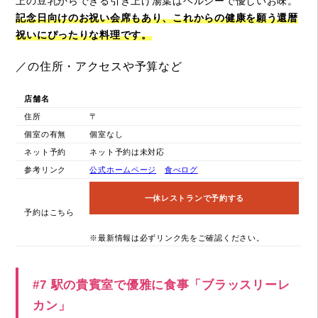
上の豆乳からできる引き上げ湯葉はヘルシーで優しいお味。
記念日向けのお祝い会席もあり、これからの健康を願う還暦
祝いにぴったりな料理です。
／の住所・アクセスや予算など
店舗名
住所
〒
個室の有無
個室なし
ネット予約
ネット予約は未対応
参考リンク
公式ホームページ
食べログ
一休レストランで予約する
予約はこちら
※最新情報は必ずリンク先をご確認ください。
#7 駅の貴賓室で優雅に食事「ブラッスリーレ
カン」