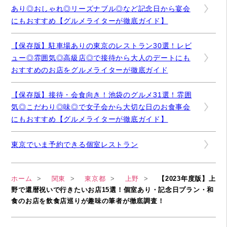
あり◎おしゃれ◎リーズナブル◎など記念日から宴会
にもおすすめ【グルメライターが徹底ガイド】
【保存版】駐車場ありの東京のレストラン30選！レビ
ュー◎雰囲気◎高級店◎で接待から大人のデートにも
おすすめのお店をグルメライターが徹底ガイド
【保存版】接待・会食向き！池袋のグルメ31選！雰囲
気◎こだわり◎味◎で女子会から大切な日のお食事会
にもおすすめ【グルメライターが徹底ガイド】
東京でいま予約できる個室レストラン
ホーム
関東
東京都
上野
【2023年度版】上
野で還暦祝いで行きたいお店15選！個室あり・記念日プラン・和
食のお店を飲食店巡りが趣味の筆者が徹底調査！