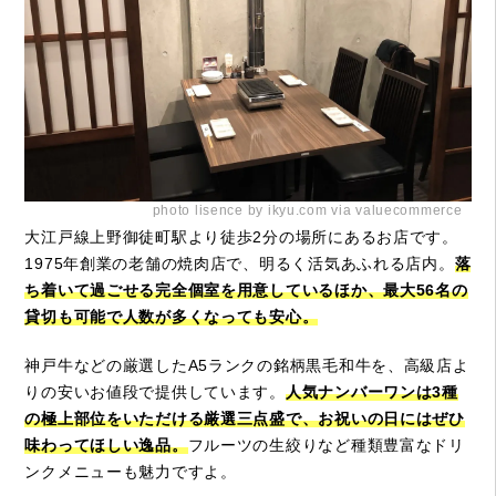
photo lisence by ikyu.com via valuecommerce
大江戸線上野御徒町駅より徒歩2分の場所にあるお店です。
1975年創業の老舗の焼肉店で、明るく活気あふれる店内。
落
ち着いて過ごせる完全個室を用意しているほか、最大56名の
貸切も可能で人数が多くなっても安心。
神戸牛などの厳選したA5ランクの銘柄黒毛和牛を、高級店よ
りの安いお値段で提供しています。
人気ナンバーワンは3種
の極上部位をいただける厳選三点盛で、お祝いの日にはぜひ
味わってほしい逸品。
フルーツの生絞りなど種類豊富なドリ
ンクメニューも魅力ですよ。