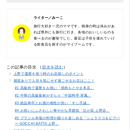
ライター／みーこ
旅行大好き一児のママです。独身の時は休みがあ
れば県外にも旅行に行き、各地のおいしいものを
食べるのが趣味でした。最近は子供を連れていけ
る飲食店を探すのがマイブームです。
この記事の目次 （
目次を読む
）
上野で還暦を祝う時のお店探しのポイント
個室ありで人目を気にせず過ごせるお店はここ！
#1 高級肉で還暦をお祝い「焼肉もとやま本店」
#2 中華の高級食材がずらり「中国料亭 翠鳳」
#3 絶品寿司とお酒の相性が良い「すし尽誠」
#4 お祝いにふさわしい華やかな雰囲気「辻が花 上野店」
#5 ブラジル本場の料理や踊りを楽しめる「シュラスコ＆ビアバ
ー GOCCHI BATTA 上野」