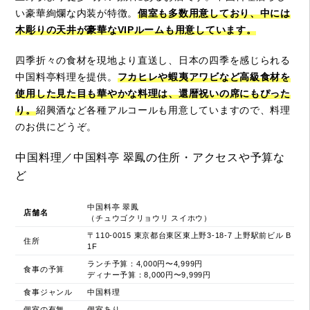
い豪華絢爛な内装が特徴。
個室も多数用意しており、中には
木彫りの天井が豪華なVIPルームも用意しています。
四季折々の食材を現地より直送し、日本の四季を感じられる
中国料亭料理を提供。
フカヒレや蝦夷アワビなど高級食材を
使用した見た目も華やかな料理は、還暦祝いの席にもぴった
り。
紹興酒など各種アルコールも用意していますので、料理
のお供にどうぞ。
中国料理／中国料亭 翠鳳の住所・アクセスや予算な
ど
中国料亭 翠鳳
店舗名
（チュウゴクリョウリ スイホウ）
〒110-0015 東京都台東区東上野3-18-7 上野駅前ビル B
住所
1F
ランチ予算：4,000円〜4,999円
食事の予算
ディナー予算：8,000円〜9,999円
食事ジャンル
中国料理
個室の有無
個室あり