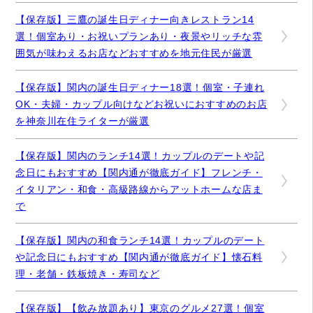
【保存版】三鷹の誕生日ディナー向きレストラン14
選！個室あり・お祝いプランあり・夜景やリッチな雰
囲気が味わえるお店などおすすめを地元住民が厳選
【保存版】関内の誕生日ディナー18選！個室・子連れ
OK・夫婦・カップル向けなどお祝いにおすすめのお店
を神奈川在住ライターが厳選
【保存版】関内のランチ14選！カップルのデートや記
念日にもおすすめ【関内通が徹底ガイド】フレンチ・
イタリアン・和食・高級路線からアットホームな店ま
で
【保存版】関内の和食ランチ14選！カップルのデート
や記念日にもおすすめ【関内通が徹底ガイド】懐石料
理・老舗・鉄板焼き・寿司など
【保存版】【飲み放題あり】東京のグルメ27選！個室