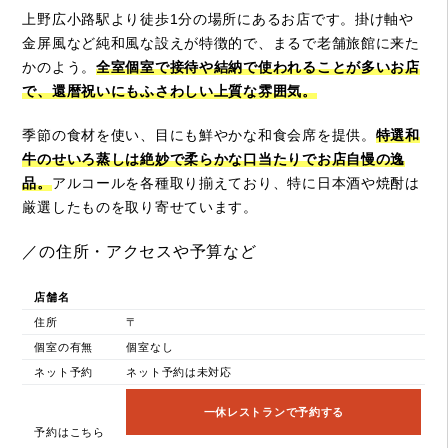
上野広小路駅より徒歩1分の場所にあるお店です。掛け軸や
金屏風など純和風な設えが特徴的で、まるで老舗旅館に来た
かのよう。
全室個室で接待や結納で使われることが多いお店
で、還暦祝いにもふさわしい上質な雰囲気。
季節の食材を使い、目にも鮮やかな和食会席を提供。
特選和
牛のせいろ蒸しは絶妙で柔らかな口当たりでお店自慢の逸
品。
アルコールを各種取り揃えており、特に日本酒や焼酎は
厳選したものを取り寄せています。
／の住所・アクセスや予算など
店舗名
住所
〒
個室の有無
個室なし
ネット予約
ネット予約は未対応
一休レストランで予約する
予約はこちら