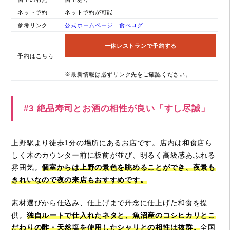
ネット予約
ネット予約が可能
参考リンク
公式ホームページ
食べログ
一休レストランで予約する
予約はこちら
※最新情報は必ずリンク先をご確認ください。
#3 絶品寿司とお酒の相性が良い「すし尽誠」
上野駅より徒歩1分の場所にあるお店です。店内は和食店ら
しく木のカウンター前に板前が並び、明るく高級感あふれる
雰囲気。
個室からは上野の景色を眺めることができ、夜景も
きれいなので夜の来店もおすすめです。
素材選びから仕込み、仕上げまで丹念に仕上げた和食を提
供。
独自ルートで仕入れたネタと、魚沼産のコシヒカリとこ
だわりの酢・天然塩を使用したシャリとの相性は抜群。
全国