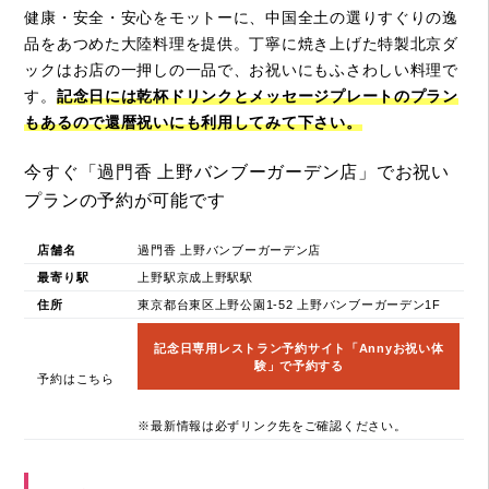
健康・安全・安心をモットーに、中国全土の選りすぐりの逸
品をあつめた大陸料理を提供。丁寧に焼き上げた特製北京ダ
ックはお店の一押しの一品で、お祝いにもふさわしい料理で
す。
記念日には乾杯ドリンクとメッセージプレートのプラン
もあるので還暦祝いにも利用してみて下さい。
今すぐ「過門香 上野バンブーガーデン店」でお祝い
プランの予約が可能です
店舗名
過門香 上野バンブーガーデン店
最寄り駅
上野駅京成上野駅駅
住所
東京都台東区上野公園1-52 上野バンブーガーデン1F
記念日専用レストラン予約サイト「Annyお祝い体
験」で予約する
予約はこちら
※最新情報は必ずリンク先をご確認ください。