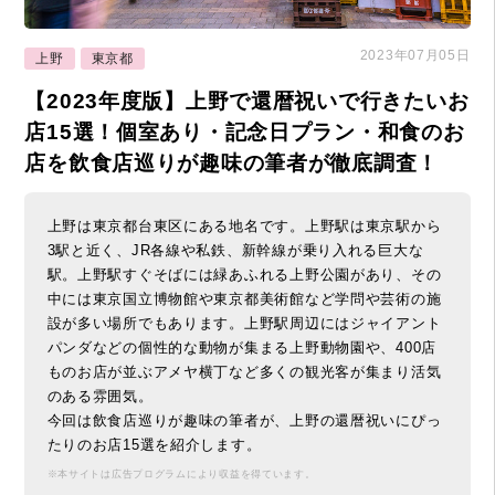
2023年07月05日
上野
東京都
【2023年度版】上野で還暦祝いで行きたいお
店15選！個室あり・記念日プラン・和食のお
店を飲食店巡りが趣味の筆者が徹底調査！
上野は東京都台東区にある地名です。上野駅は東京駅から
3駅と近く、JR各線や私鉄、新幹線が乗り入れる巨大な
駅。上野駅すぐそばには緑あふれる上野公園があり、その
中には東京国立博物館や東京都美術館など学問や芸術の施
設が多い場所でもあります。上野駅周辺にはジャイアント
パンダなどの個性的な動物が集まる上野動物園や、400店
ものお店が並ぶアメヤ横丁など多くの観光客が集まり活気
のある雰囲気。
今回は飲食店巡りが趣味の筆者が、上野の還暦祝いにぴっ
たりのお店15選を紹介します。
※本サイトは広告プログラムにより収益を得ています。