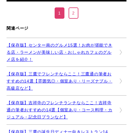
1
2
関連ページ
【保存版】センター南のグルメ15選！お肉が堪能でき
る店・ラーメンが美味しい店・おしゃれカフェのグル
メ店を紹介！
【保存版】三鷹でフレンチならここ！三鷹通の筆者お
すすめの14選【雰囲気◎・個室あり・リーズナブル・
高級店など】
【保存版】吉祥寺のフレンチランチならここ！吉祥寺
通の筆者おすすめの14選【個室あり・コース料理・カ
ジュアル・記念日プランなど】
【保存版】三鷹の誕生日ディナー向きレストラン14