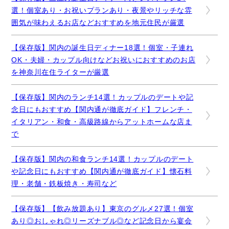
選！個室あり・お祝いプランあり・夜景やリッチな雰
囲気が味わえるお店などおすすめを地元住民が厳選
【保存版】関内の誕生日ディナー18選！個室・子連れ
OK・夫婦・カップル向けなどお祝いにおすすめのお店
を神奈川在住ライターが厳選
【保存版】関内のランチ14選！カップルのデートや記
念日にもおすすめ【関内通が徹底ガイド】フレンチ・
イタリアン・和食・高級路線からアットホームな店ま
で
【保存版】関内の和食ランチ14選！カップルのデート
や記念日にもおすすめ【関内通が徹底ガイド】懐石料
理・老舗・鉄板焼き・寿司など
【保存版】【飲み放題あり】東京のグルメ27選！個室
あり◎おしゃれ◎リーズナブル◎など記念日から宴会