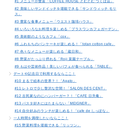
#1 メニューが豊富「COFFEE HOUSE とむとむ つくば店」
#2 美味しいサンドイッチを堪能できる「サンドウィッチ モリ
ス」
#3 豊富な食事メニュー「ウエスト珈琲ハウス」
#4 いろいろなお料理を楽しめる「プラスワンカフェガーデン」
#5 美術館のようなカフェ「cox」
#6 ふわもちのパンケーキが楽しめる！「totan cotton cafe」
#7 色々なメニューが楽しめる「蔵日和」
#8 野菜がたっぷり摂れる「Roji 菜園テーブル」
#9 もはや芸術作品！美しいパフェが食べられる「TABLE」
デートや記念日で利用するならここ！
#10 まるで絵本の世界？！「Agato」
#11 レトロで少し贅沢な空間！「SALON DES CENT」
#12 古民家なのにハンバーガー？！「CAFE 日升庵」
#13 パスタ好きにはたまらない「MEIGNER」
#14 自分好みのランチが楽しめる！「cafe de しっぽな」
一人時間を満喫したいならここ！
#15 野菜料理を堪能できる「リッツン」