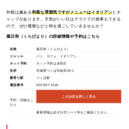
外観は趣ある
和風な雰囲気ですがメニューはイタリアン
とギ
ャップがあります。天気がいい日はテラスでの食事もできる
ので、ぜひ優雅なひと時を過ごしていきませんか？
蔵日和（くらびより）の詳細情報や予約はこちら
名称
蔵日和（くらびより）
ジャンル
パン、カフェ、イタリアン
ネット予約
ネット予約は未対応
住所
茨城県つくば市金田38-1
最寄り駅
つくば駅
電話番号
029-857-4118
このお店を詳しく見る
予約・詳細はこ
ちら
最新情報は必ず公式ページ等をご確認ください。