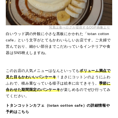
写真は食べログが提供するOGP画像より
白いウッド調の外観に小さな黒板にかかれた「
totan cotton
cafe
」という文字がとてもかわいらしいお店です。ご夫婦で
営んでおり、細かい部分までこだわっているインテリアや食
器は
SNS
映えしますね。
このお店の人気メニューはなんといっても
ボリューム満点で
見た目もかわいいパンケーキ
！
まさにコットンのようにふわ
ふわで、積み重なっている様子は絵本に出てきそう。
季節に
合わせた期間限定のパンケーキ
が楽しめるのでぜひ行ってみ
てください。
トタンコットンカフェ（totan cotton cafe）の詳細情報や
予約はこちら