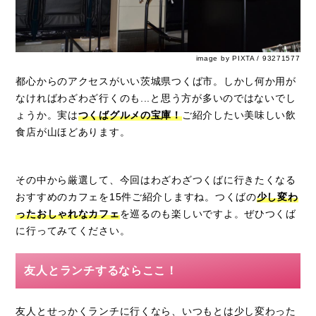
image by PIXTA / 93271577
都心からのアクセスがいい茨城県つくば市。しかし何か用が
なければわざわざ行くのも
...
と思う方が多いのではないでし
ょうか。実は
つくばグルメの宝庫！
ご紹介したい美味しい飲
食店が山ほどあります。
その中から厳選して、今回はわざわざつくばに行きたくなる
おすすめのカフェを
15
件ご紹介しますね。つくばの
少し変わ
ったおしゃれなカフェ
を巡るのも楽しいですよ。ぜひつくば
に行ってみてください。
友人とランチするならここ！
友人とせっかくランチに行くなら、いつもとは少し変わった