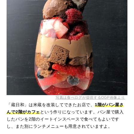
写真は食べログが提供するOGP画像より
「蔵日和」は米蔵を改装してできたお店で、
1
階がパン屋さ
んで
2
階がカフェ
という作りになっています。パン屋で購入
したパンを
2
階のイートインスペースで食べてもよいです
し、また別にランチメニューも用意されていますよ。