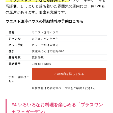
「ミックスサンド」なども評判です。
パンケーキやケーキも
高評価。しっとりと落ち着いた雰囲気の店内には、約120も
の座席があります。個室も完備です。
ウエスト珈琲ハウスの詳細情報や予約はこちら
名称
ウエスト珈琲ハウス
ジャンル
カフェ、パンケーキ
ネット予約
ネット予約は未対応
住所
茨城県つくば市稲岡66-1
最寄り駅
荒川沖駅
電話番号
029-836-5856
このお店を詳しく見る
予約・詳細はこ
ちら
最新情報は必ず公式ページ等をご確認ください。
#4 いろいろなお料理を楽しめる「プラスワン
カフェガーデン」