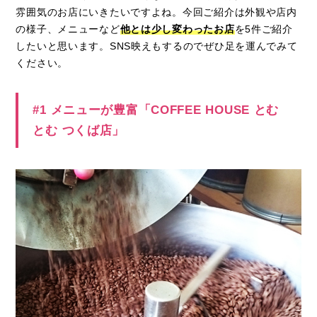
雰囲気のお店にいきたいですよね。今回ご紹介は外観や店内
の様子、メニューなど
他とは少し変わったお店
を
5
件ご紹介
したいと思います。
SNS
映えもするのでぜひ足を運んでみて
ください。
#1 メニューが豊富「COFFEE HOUSE とむ
とむ つくば店」