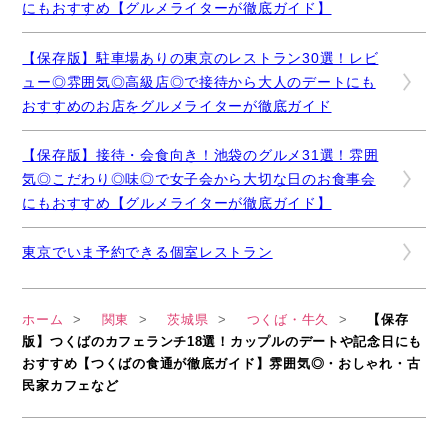
にもおすすめ【グルメライターが徹底ガイド】
【保存版】駐車場ありの東京のレストラン30選！レビ
ュー◎雰囲気◎高級店◎で接待から大人のデートにも
おすすめのお店をグルメライターが徹底ガイド
【保存版】接待・会食向き！池袋のグルメ31選！雰囲
気◎こだわり◎味◎で女子会から大切な日のお食事会
にもおすすめ【グルメライターが徹底ガイド】
東京でいま予約できる個室レストラン
ホーム
関東
茨城県
つくば・牛久
【保存
版】つくばのカフェランチ18選！カップルのデートや記念日にも
おすすめ【つくばの食通が徹底ガイド】雰囲気◎・おしゃれ・古
民家カフェなど