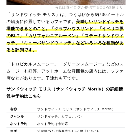
写真は食べログが提供するOGP画像より
「サンドウィッチ モリス」は、つくば駅から約730メートル
の場所に位置しているカフェです。
美味しいサンドイッチを
堪能できるとのこと。「クラブハウスサンド」「イベリコ豚
のBLT」「カリフォルニアルーベン」「ステーキサンドウィ
ッチ」「キューバサンドウィッチ」などいろいろな種類があ
ると評判です。
「トロピカルスムージー」「グリーンスムージー」などのス
ムージーも好評。アットホームな雰囲気の店内には、ソファ
席などがあります。子連れも可です。
サンドウィッチ モリス（サンドウィッチ Morris）の詳細情
報や予約はこちら
名称
サンドウィッチ モリス（サンドウィッチ Morris）
ジャンル
サンドイッチ、カフェ、パン
ネット予約
ネット予約は未対応
住所
茨城県つくば市吾妻3-16-7 野上ビル 1F