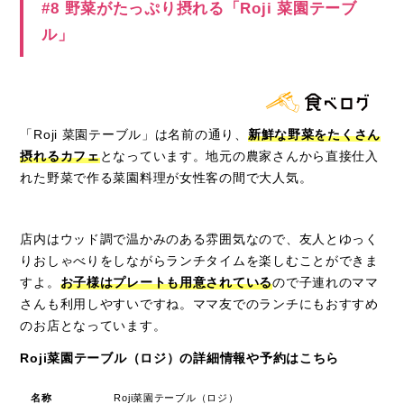
#8 野菜がたっぷり摂れる「Roji 菜園テーブ
ル」
「
Roji
菜園テーブル」は名前の通り、
新鮮な野菜をたくさん
摂れるカフェ
となっています。地元の農家さんから直接仕入
れた野菜で作る菜園料理が女性客の間で大人気。
店内はウッド調で温かみのある雰囲気なので、友人とゆっく
りおしゃべりをしながらランチタイムを楽しむことができま
すよ。
お子様はプレートも用意されている
ので子連れのママ
さんも利用しやすいですね。ママ友でのランチにもおすすめ
のお店となっています。
Roji菜園テーブル（ロジ）の詳細情報や予約はこちら
名称
Roji菜園テーブル（ロジ）