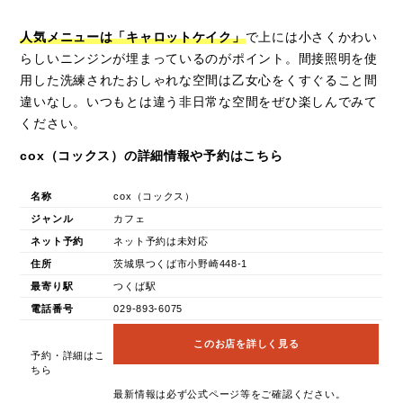
人気メニューは「キャロットケイク」
で上には小さくかわい
らしいニンジンが埋まっているのがポイント。間接照明を使
用した洗練されたおしゃれな空間は乙女心をくすぐること間
違いなし。いつもとは違う非日常な空間をぜひ楽しんでみて
ください。
cox（コックス）の詳細情報や予約はこちら
名称
cox（コックス）
ジャンル
カフェ
ネット予約
ネット予約は未対応
住所
茨城県つくば市小野崎448-1
最寄り駅
つくば駅
電話番号
029-893-6075
このお店を詳しく見る
予約・詳細はこ
ちら
最新情報は必ず公式ページ等をご確認ください。