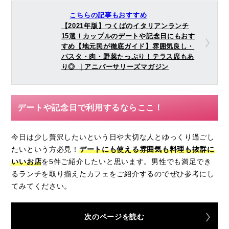
こちらの記事もおすすめ
【2021年版】つくばのイタリアンランチ
15選！カップルのデートや記念日にもおす
すめ【地元民が徹底ガイド】雰囲気良し・
パスタ・肉・野菜たっぷり！テラス席もあ
り◎ ｜アニバーサリーズマガジン
デートや記念日で利用するならここ！
今日は少し贅沢したいという日や大切な人とゆっくり過ごし
たいという方必見！
デートにも使える雰囲気も料理も抜群に
いいお店
を
5
件ご紹介したいと思います。男性でも満足でき
るランチを取り揃えたカフェをご紹介するのでぜひ参考にし
てみてください。
次のページを読む