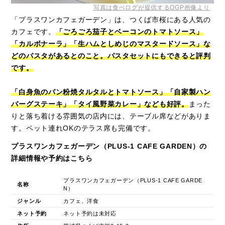
写真は食べログが提供するOGP画像より
「プラスワンカフェガーデン」は、つくば市桜にある人気の
カフェです。
「ごろごろ茄子とベーコンのトマトソース」
「カルボナーラ」「生ハムとしめじのマスタードソース」な
どのパスタがあるとのこと。パスタセットにもできると評判
です。
「白身魚のパン粉焼タルタルとトマトソース」「自家製ハン
バーグステーキ」「タイ風野菜カレー」なども好評。
まった
りと落ち着ける雰囲気の店内には、テーブル席などがありま
す。ペット連れOKのテラス席も完備です。
プラスワンカフェガーデン（PLUS-1 CAFE GARDEN）の
詳細情報や予約はこちら
プラスワンカフェガーデン（PLUS-1 CAFE GARDE
名称
N）
ジャンル
カフェ、洋食
ネット予約
ネット予約は未対応