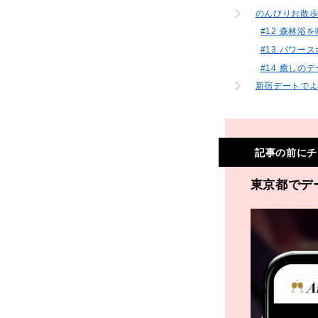
のんびりお散
#12 森林浴
#13 パワー
#14 癒し
新宿デートでよ
記事の前にチ
東京都でデ