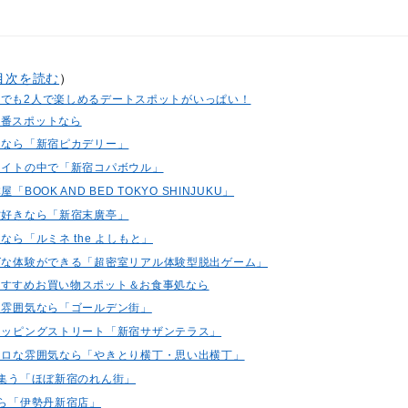
目次を読む
）
でも2人で楽しめるデートスポットがいっぱい！
定番スポットなら
ートなら「新宿ピカデリー」
クライトの中で「新宿コパボウル」
「BOOK AND BED TOKYO SHINJUKU」
漫才好きなら「新宿末廣亭」
きなら「ルミネ the よしもと」
ングな体験ができる「超密室リアル体験型脱出ゲーム」
おすすめお買い物スポット＆お食事処なら
プな雰囲気なら「ゴールデン街」
ショッピングストリート「新宿サザンテラス」
レトロな雰囲気なら「やきとり横丁・思い出横丁」
が集う「ほぼ新宿のれん街」
なら「伊勢丹新宿店」