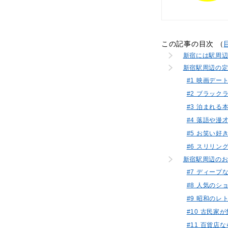
この記事の目次 （
新宿には駅周辺
新宿駅周辺の
#1 映画デ
#2 ブラッ
#3 泊まれる本屋
#4 落語や
#5 お笑い好
#6 スリリ
新宿駅周辺の
#7 ディー
#8 人気の
#9 昭和の
#10 古民家
#11 百貨店