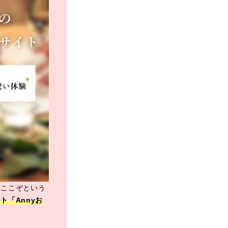
、ここぞという
ト「Annyお