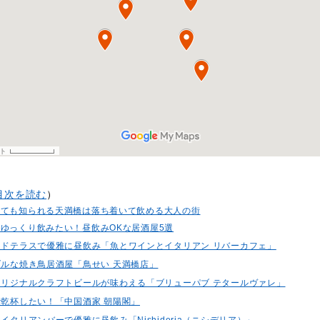
目次を読む
）
しても知られる天満橋は落ち着いて飲める大人の街
ゆっくり飲みたい！昼飲みOKな居酒屋5選
サイドテラスで優雅に昼飲み「魚とワインとイタリアン リバーカフェ」
ナブルな焼き鳥居酒屋「鳥せい 天満橋店」
のオリジナルクラフトビールが味わえる「ブリューパブ テタールヴァレ」
で乾杯したい！「中国酒家 朝陽閣」
なイタリアンバーで優雅に昼飲み「Nishideria（ニシデリア）」