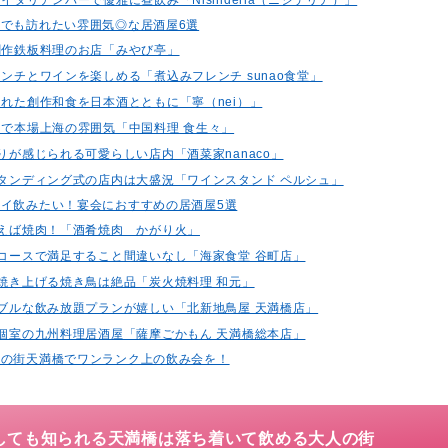
でも訪れたい雰囲気◎な居酒屋6選
的創作鉄板料理のお店「みやび亭」
レンチとワインを楽しめる「煮込みフレンチ sunao食堂」
られた創作和食を日本酒とともに「寧（nei）」
まるで本場上海の雰囲気「中国料理 食生々」
もりが感じられる可愛らしい店内「酒菜家nanaco」
ルスタンディング式の店内は大盛況「ワインスタンド ペルシュ」
イ飲みたい！宴会におすすめの居酒屋5選
と言えば焼肉！「酒肴焼肉 かがり火」
海鮮コースで満足すること間違いなし「海家食堂 谷町店」
で焼き上げる焼き鳥は絶品「炭火焼料理 和元」
ズナブルな飲み放題プランが嬉しい「北新地鳥屋 天満橋店」
完全個室の九州料理居酒屋「薩摩ごかもん 天満橋総本店」
人の街天満橋でワンランク上の飲み会を！
しても知られる天満橋は落ち着いて飲める大人の街