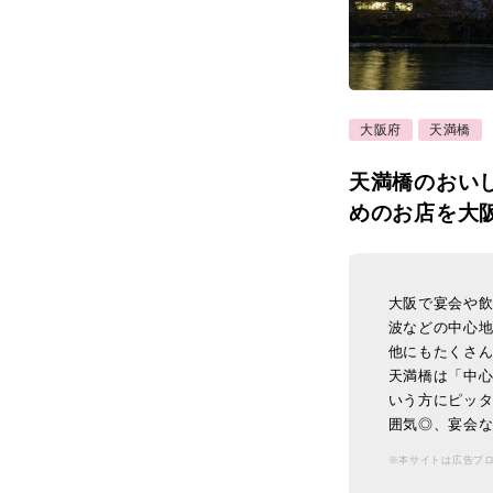
大阪府
天満橋
天満橋のおい
めのお店を大
大阪で宴会や
波などの中心
他にもたくさ
天満橋は「中
いう方にピッタ
囲気◎、宴会な
※本サイトは広告プ