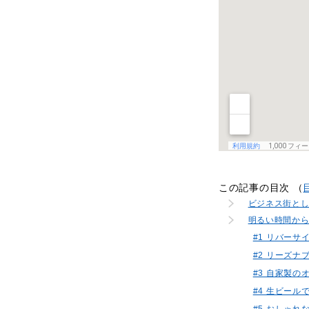
この記事の目次 （
ビジネス街と
明るい時間から
#1 リバー
#2 リーズ
#3 自家製
#4 生ビール
#5 おしゃれ