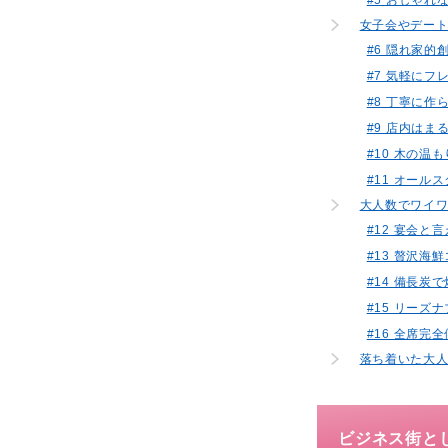
女子会やデート
#6 隠れ家
#7 気軽にフ
#8 丁寧に作
#9 店内は
#10 木の温
#11 オー
大人数でワイワ
#12 宴会
#13 贅沢
#14 備長炭
#15 リー
#16 全席
落ち着いた大
ビジネス街と