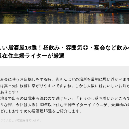
しい居酒屋16選！昼飲み・雰囲気◎・宴会など飲み
阪在住主婦ライターが厳選
飲み会に使うお店探しをする時、皆さんはどの場所を最初に思い浮かべま
地は真っ先に候補に挙がりやすいですよね。しかし大阪にはおいしいお店
んあります！
心地まで出るのは電車も混むので避けたい」「もう少し落ち着いたところ
リな街。今回は大阪に30年以上住む主婦ライターイノウエが、天満橋の
どにもおすすめの居酒屋16選をご紹介します。
ログラムにより収益を得ています。