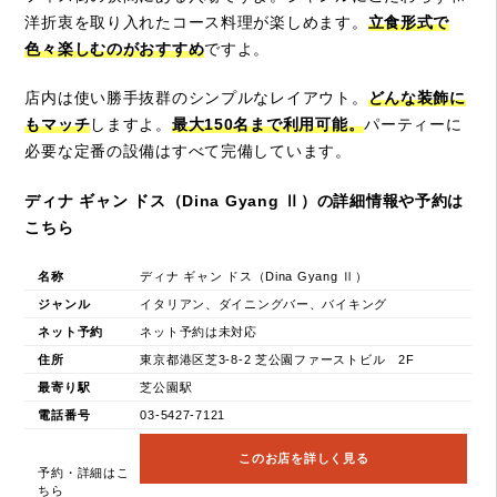
洋折衷を取り入れたコース料理が楽しめます。
立食形式で
色々楽しむのがおすすめ
ですよ。
店内は使い勝手抜群のシンプルなレイアウト。
どんな装飾に
もマッチ
しますよ。
最大150名まで利用可能。
パーティーに
必要な定番の設備はすべて完備しています。
ディナ ギャン ドス（Dina Gyang Ⅱ）の詳細情報や予約は
こちら
名称
ディナ ギャン ドス（Dina Gyang Ⅱ）
ジャンル
イタリアン、ダイニングバー、バイキング
ネット予約
ネット予約は未対応
住所
東京都港区芝3-8-2 芝公園ファーストビル 2F
最寄り駅
芝公園駅
電話番号
03-5427-7121
このお店を詳しく見る
予約・詳細はこ
ちら