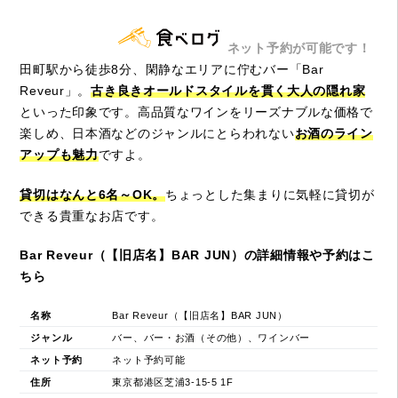
ネット予約が可能です！
田町駅から徒歩8分、閑静なエリアに佇むバー「Bar
Reveur」。
古き良きオールドスタイルを貫く大人の隠れ家
といった印象です。高品質なワインをリーズナブルな価格で
楽しめ、日本酒などのジャンルにとらわれない
お酒のライン
アップも魅力
ですよ。
貸切はなんと6名～OK。
ちょっとした集まりに気軽に貸切が
できる貴重なお店です。
Bar Reveur（【旧店名】BAR JUN）の詳細情報や予約はこ
ちら
名称
Bar Reveur（【旧店名】BAR JUN）
ジャンル
バー、バー・お酒（その他）、ワインバー
ネット予約
ネット予約可能
住所
東京都港区芝浦3-15-5 1F