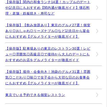
【保存版】関内の和食ランチ14選！カップルのデート
や記念日にもおすすめ【関内通が徹底ガイド】懐石料
理・老舗・鉄板焼き・寿司など
【保存版】【飲み放題あり】東京のグルメ27選！個室
あり◎おしゃれ◎リーズナブル◎など記念日から宴会
にもおすすめ【グルメライターが徹底ガイド】
【保存版】駐車場ありの東京のレストラン30選！レビ
ュー◎雰囲気◎高級店◎で接待から大人のデートにも
おすすめのお店をグルメライターが徹底ガイド
【保存版】接待・会食向き！池袋のグルメ31選！雰囲
気◎こだわり◎味◎で女子会から大切な日のお食事会
にもおすすめ【グルメライターが徹底ガイド】
東京でいま予約できる個室レストラン