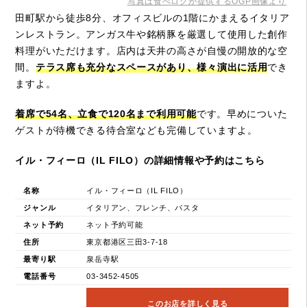
写真は食べログが提供するOGP画像より
田町駅から徒歩8分、オフィスビルの1階にかまえるイタリア
ンレストラン。アンガス牛や銘柄豚を厳選して使用した創作
料理がいただけます。店内は天井の高さが自慢の開放的な空
間。
テラス席も充分なスペースがあり、様々演出に活用
でき
ますよ。
着席で54名、立食で120名まで利用可能
です。早めについた
ゲストが待機できる待合室なども完備していますよ。
イル・フィーロ（IL FILO）の詳細情報や予約はこちら
名称
イル・フィーロ（IL FILO）
ジャンル
イタリアン、フレンチ、パスタ
ネット予約
ネット予約可能
住所
東京都港区三田3-7-18
最寄り駅
泉岳寺駅
電話番号
03-3452-4505
このお店を詳しく見る