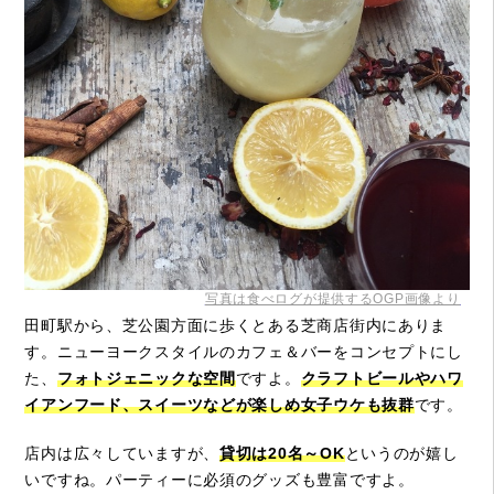
写真は食べログが提供するOGP画像より
田町駅から、芝公園方面に歩くとある芝商店街内にありま
す。ニューヨークスタイルのカフェ＆バーをコンセプトにし
た、
フォトジェニックな空間
ですよ。
クラフトビールやハワ
イアンフード、スイーツなどが楽しめ女子ウケも抜群
です。
店内は広々していますが、
貸切は20名～OK
というのが嬉し
いですね。パーティーに必須のグッズも豊富ですよ。