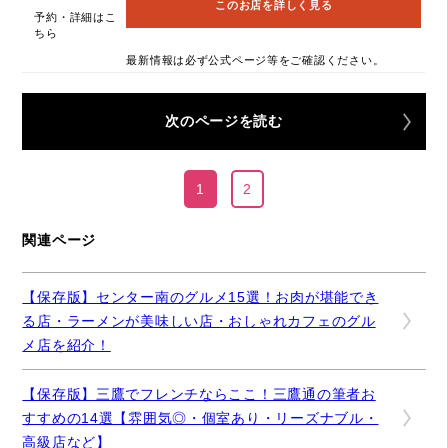
このお店を詳しく見る
予約・詳細はこ
ちら
最新情報は必ず公式ページ等をご確認ください。
次のページを読む
1
2
関連ページ
【保存版】センター南のグルメ15選！お肉が堪能でき
る店・ラーメンが美味しい店・おしゃれカフェのグル
メ店を紹介！
【保存版】三鷹でフレンチならここ！三鷹通の筆者お
すすめの14選【雰囲気◎・個室あり・リーズナブル・
高級店など】