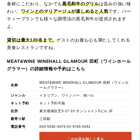
食材にこだわり、なかでも
黒毛和牛のグリル
は旨みの強い味
わい。
ワインとのマリアージュが楽しめると人気
です。パー
ティープランでも様々な調理法の黒毛和牛が提供されます
よ。
貸切は最大120名まで。
ゲストのお腹も心も満たしてくれる
美食レストランですね。
MEAT&WINE WINEHALL GLAMOUR 田町（ワインホール
グラマー）の詳細情報や予約はこちら
MEAT&WINE WINEHALL GLAMOUR 田町（ワインホ
名称
ールグラマー）
ジャンル
イタリアン、ワインバー、肉バル
ネット予約
ネット予約可能
住所
東京都港区芝5-27-10 サンシャイン5ビル 2F
最寄り駅
三田駅
電話番号
050-5592-6579 03-5765-5051
このお店を詳しく見る