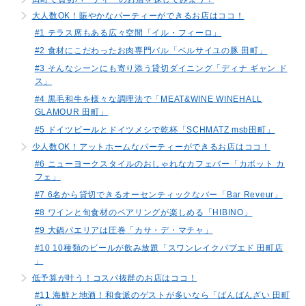
大人数OK！賑やかなパーティーができるお店はココ！
#1 テラス席もある広々空間「イル・フィーロ」
#2 食材にこだわったお肉専門バル「ベルサイユの豚 田町」
#3 そんなシーンにも寄り添う貸切ダイニング「ディナ ギャン ド
ス」
#4 黒毛和牛を様々な調理法で「MEAT&WINE WINEHALL
GLAMOUR 田町」
#5 ドイツビールとドイツメシで乾杯「SCHMATZ msb田町」
少人数OK！アットホームなパーティーができるお店はココ！
#6 ニューヨークスタイルのおしゃれなカフェバー「カボット カ
フェ」
#7 6名から貸切できるオーセンティックなバー「Bar Reveur」
#8 ワインと旬食材のペアリングが楽しめる「HIBINO」
#9 大鍋パエリアは圧巻「カサ・デ・マチャ」
#10 10種類のビールが飲み放題「スワンレイクパブエド 田町店
」
低予算が叶う！コスパ抜群のお店はココ！
#11 海鮮と地酒！和食派のゲストが多いなら「ばんばんざい 田町