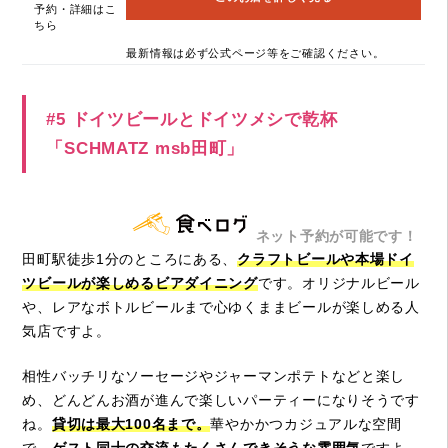
予約・詳細はこ
ちら
最新情報は必ず公式ページ等をご確認ください。
#5 ドイツビールとドイツメシで乾杯
「SCHMATZ msb田町」
ネット予約が可能です！
田町駅徒歩1分のところにある、
クラフトビールや本場ドイ
ツビールが楽しめるビアダイニング
です。オリジナルビール
や、レアなボトルビールまで心ゆくままビールが楽しめる人
気店ですよ。
相性バッチリなソーセージやジャーマンポテトなどと楽し
め、どんどんお酒が進んで楽しいパーティーになりそうです
ね。
貸切は最大100名まで。
華やかかつカジュアルな空間
で、
ゲスト同士の交流もたくさんできそうな雰囲気
ですよ。