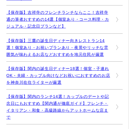
【保存版】吉祥寺のフレンチランチならここ！吉祥寺
通の筆者おすすめの14選【個室あり・コース料理・カ
ジュアル・記念日プランなど】
【保存版】三鷹の誕生日ディナー向きレストラン14
選！個室あり・お祝いプランあり・夜景やリッチな雰
囲気が味わえるお店などおすすめを地元住民が厳選
【保存版】関内の誕生日ディナー18選！個室・子連れ
OK・夫婦・カップル向けなどお祝いにおすすめのお店
を神奈川在住ライターが厳選
【保存版】関内のランチ14選！カップルのデートや記
念日にもおすすめ【関内通が徹底ガイド】フレンチ・
イタリアン・和食・高級路線からアットホームな店ま
で