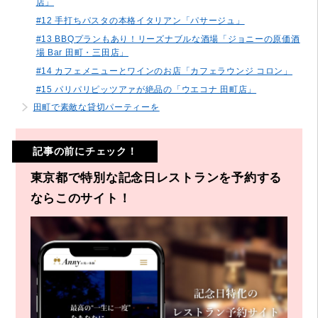
店」
#12 手打ちパスタの本格イタリアン「パサージュ」
#13 BBQプランもあり！リーズナブルな酒場「ジョニーの原価酒
場 Bar 田町・三田店」
#14 カフェメニューとワインのお店「カフェラウンジ コロン」
#15 パリパリピッツアァが絶品の「ウエコナ 田町店」
田町で素敵な貸切パーティーを
記事の前にチェック！
東京都で特別な記念日レストランを予約する
ならこのサイト！