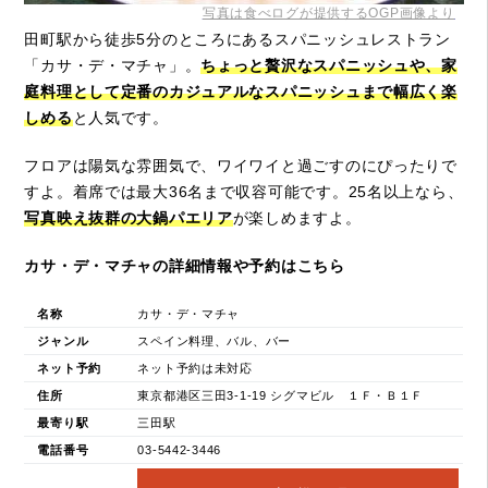
写真は食べログが提供するOGP画像より
田町駅から徒歩5分のところにあるスパニッシュレストラン
「カサ・デ・マチャ」。
ちょっと贅沢なスパニッシュや、家
庭料理として定番のカジュアルなスパニッシュまで幅広く楽
しめる
と人気です。
フロアは陽気な雰囲気で、ワイワイと過ごすのにぴったりで
すよ。着席では最大36名まで収容可能です。25名以上なら、
写真映え抜群の大鍋パエリア
が楽しめますよ。
カサ・デ・マチャの詳細情報や予約はこちら
名称
カサ・デ・マチャ
ジャンル
スペイン料理、バル、バー
ネット予約
ネット予約は未対応
住所
東京都港区三田3-1-19 シグマビル １Ｆ・Ｂ１Ｆ
最寄り駅
三田駅
電話番号
03-5442-3446