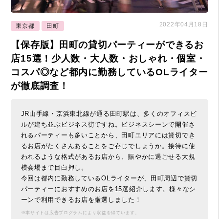
2022年04月18日
東京都
田町
【保存版】田町の貸切パーティーができるお
店15選！少人数・大人数・おしゃれ・個室・
コスパ◎など都内に勤務しているOLライター
が徹底調査！
JR山手線・京浜東北線が通る田町駅は、多くのオフィスビ
ルが建ち並ぶビジネス街ですね。ビジネスシーンで開催さ
れるパーティーも多いことから、田町エリアには貸切でき
るお店がたくさんあることをご存じでしょうか。接待に使
われるような格式があるお店から、賑やかに過ごせる大規
模会場まで目白押し。
今回は都内に勤務しているOLライターが、田町周辺で貸切
パーティーにおすすめのお店を15選紹介します。様々なシ
ーンで利用できるお店を厳選しました！
※本サイトは広告プログラムにより収益を得ています。