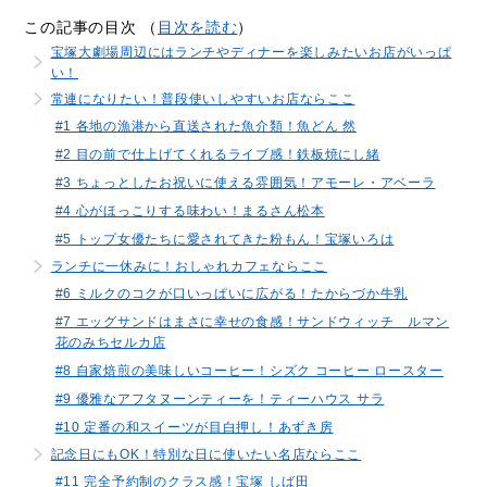
この記事の目次 （
目次を読む
）
宝塚大劇場周辺にはランチやディナーを楽しみたいお店がいっぱ
い！
常連になりたい！普段使いしやすいお店ならここ
#1 各地の漁港から直送された魚介類！魚どん 然
#2 目の前で仕上げてくれるライブ感！鉄板焼にし緒
#3 ちょっとしたお祝いに使える雰囲気！アモーレ・アベーラ
#4 心がほっこりする味わい！まるさん松本
#5 トップ女優たちに愛されてきた粉もん！宝塚いろは
ランチに一休みに！おしゃれカフェならここ
#6 ミルクのコクが口いっぱいに広がる！たからづか牛乳
#7 エッグサンドはまさに幸せの食感！サンドウィッチ ルマン
花のみちセルカ店
#8 自家焙煎の美味しいコーヒー！シズク コーヒー ロースター
#9 優雅なアフタヌーンティーを！ティーハウス サラ
#10 定番の和スイーツが目白押し！あずき房
記念日にもOK！特別な日に使いたい名店ならここ
#11 完全予約制のクラス感！宝塚 しば田