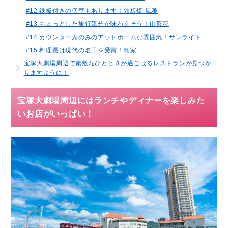
#12 鉄板付きの個室もあります！鉄板焼 風雅
#13 ちょっとした旅行気分が味わえそう！山茶花
#14 カウンター席のみのアットホームな雰囲気！サンライト
#15 料理長は現代の名工を受賞！島家
宝塚大劇場周辺で素敵なひとときが過ごせるレストランが見つか
りますように！
宝塚大劇場周辺にはランチやディナーを楽しみた
いお店がいっぱい！