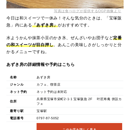
写真は食べログが提供するOGP画像より
今日は和スイーツで一休み！そんな気分のときは、「宝塚阪
急」内にある
「あずき房」
がおすすめです。
水ようかんや抹茶小豆のかき氷、ぜんざいやお団子など
定番
の和スイーツが目白押し
。あんこの美味しさがしっかりと分
かるメニューですね。
あずき房の詳細情報や予約はこちら
名称
あずき房
ジャンル
カフェ、喫茶店
ネット予約
ネット予約は未対応
兵庫県宝塚市栄町2-1-1 宝塚阪急 2F 叶匠寿庵 併設カ
住所
フェ
最寄り駅
宝塚駅
電話番号
0797-87-5052
このお店を詳しく見る