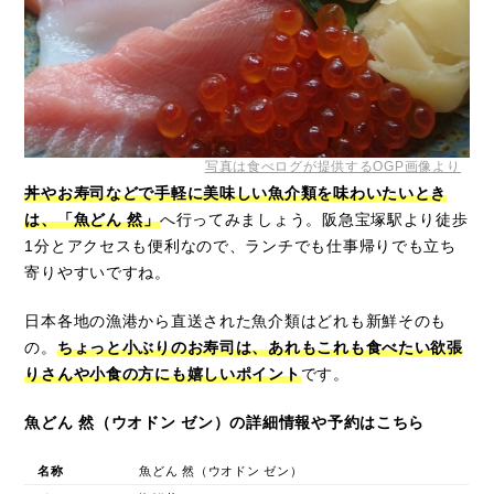
写真は食べログが提供するOGP画像より
丼やお寿司などで手軽に美味しい魚介類を味わいたいとき
は、「魚どん 然」
へ行ってみましょう。阪急宝塚駅より徒歩
1分とアクセスも便利なので、ランチでも仕事帰りでも立ち
寄りやすいですね。
日本各地の漁港から直送された魚介類はどれも新鮮そのも
の。
ちょっと小ぶりのお寿司は、あれもこれも食べたい欲張
りさんや小食の方にも嬉しいポイント
です。
魚どん 然（ウオドン ゼン）の詳細情報や予約はこちら
名称
魚どん 然（ウオドン ゼン）