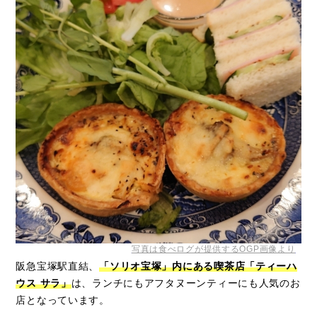
写真は食べログが提供するOGP画像より
阪急宝塚駅直結、
「ソリオ宝塚」内にある喫茶店「ティーハ
ウス サラ」
は、ランチにもアフタヌーンティーにも人気のお
店となっています。