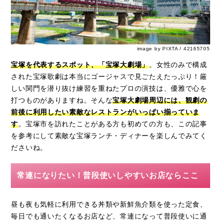
image by PIXTA / 42165705
宝塚を代表するスポット、「宝塚大劇場」
。女性のみで構成
された宝塚歌劇は本当にゴージャスで見ごたえたっぷり！厳
しい関門を潜り抜け練習を重ねたプロの演技は、優雅で心を
打つものがありますね。そんな
宝塚大劇場周辺には、観劇の
前後に利用したい素敵なレストランがいっぱい揃っていま
す
。宝塚市を訪れたことがある方も初めての方も、この記事
を参考にして素敵な宝塚ランチ・ディナーを楽しんでみてく
ださいね。
常連になりたい！普段使いしやすいお店ならここ
昼も夜も気軽に利用できる丼類や新鮮魚介類を使った定食、
毎日でも通いたくなるお店など、常連になって普段使いに通