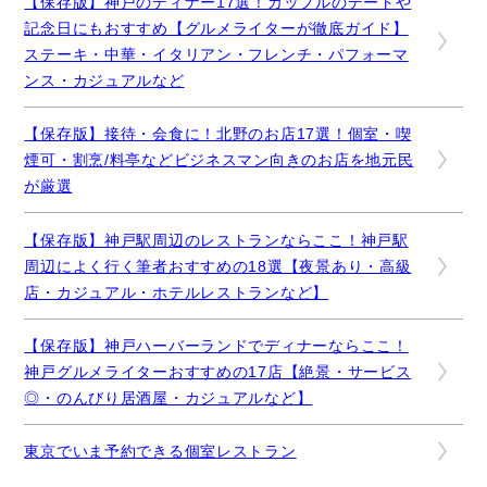
【保存版】神戸のディナー17選！カップルのデートや
記念日にもおすすめ【グルメライターが徹底ガイド】
ステーキ・中華・イタリアン・フレンチ・パフォーマ
ンス・カジュアルなど
【保存版】接待・会食に！北野のお店17選！個室・喫
煙可・割烹/料亭などビジネスマン向きのお店を地元民
が厳選
【保存版】神戸駅周辺のレストランならここ！神戸駅
周辺によく行く筆者おすすめの18選【夜景あり・高級
店・カジュアル・ホテルレストランなど】
【保存版】神戸ハーバーランドでディナーならここ！
神戸グルメライターおすすめの17店【絶景・サービス
◎・のんびり居酒屋・カジュアルなど】
東京でいま予約できる個室レストラン