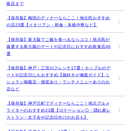
級店まで
【保存版】梅田のディナーならここ！地元民おすすめ
の店23選【イタリアン・和食・本格中華など】
【保存版】新大阪でご飯を食べるならココ！地元民が
厳選する新大阪のデートや記念日におすすめ飲食店40
選
【保存版】神戸・三宮のフレンチ17選！カップルのデ
ートや記念日にもおすすめ【旅好きが徹底ガイド】ミ
シュラン掲載店・個室あり・ランチメニューありのお
店など
【保存版】神戸元町でディナーならここ！地元グルメ
ライターのおすすめ23選【ロケーション◎・隠れ家レ
ストラン・女子会や記念日向けのお店も】