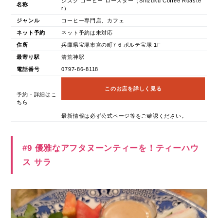
シズク コーヒー ロースター（Shizuku Coffee Roaste
名称
r）
ジャンル
コーヒー専門店、カフェ
ネット予約
ネット予約は未対応
住所
兵庫県宝塚市宮の町7-6 ポルテ宝塚 1F
最寄り駅
清荒神駅
電話番号
0797-86-8118
このお店を詳しく見る
予約・詳細はこ
ちら
最新情報は必ず公式ページ等をご確認ください。
#9 優雅なアフタヌーンティーを！ティーハウ
ス サラ