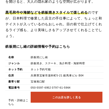
を開けると、大人の隠れ家のような空間が広がります。
黒毛和牛や海鮮などを鉄板焼きスタイルで楽しめる
のです
が、日本料理で修業した店主の手仕事によって、ちょっと和
テイストが入っているのもおしゃれ。目の前で仕上げてくれ
るライブ感も、より美味しさをアップさせてくれることでし
ょう。
鉄板焼にし緒の詳細情報や予約はこちら
名称
鉄板焼にし緒
ジャンル
鉄板焼き、ステーキ、魚介料理・海鮮料理
ネット予約
ネット予約可能
住所
兵庫県宝塚市湯本町5-21 銀馬車ビル B04
最寄り駅
宝塚南口駅
電話番号
050-5597-6952 0797-61-5964
このお店を詳しく見る
予約・詳細はこ
ちら