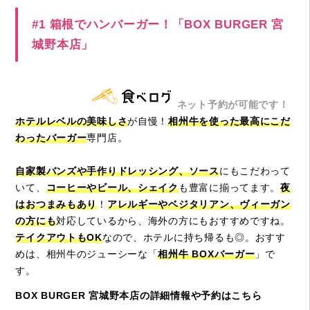
#1 箱根でハンバーガー！「BOX BURGER 宮
城野本店」
ネット予約が可能です！
ホテルレベルの美味しさ
が自慢！
相州牛を使った最高にこだ
わったバーガー
専門店。
自家製バンズや手作りドレッシング、ソース
にもこだわって
いて、
コーヒーやビール、シェイク
も豊富に揃ってます。
夜
はおつまみもあり
！
アレルギーやベジタリアン、ヴィーガン
の方にも
対応しているから、海外の方にもおすすめですね。
テイクアウトもOK
なので、ホテルに持ち帰るも◎。おすす
めは、相州牛のジューシーな「
相州牛 BOXバーガー
」で
す。
BOX BURGER 宮城野本店の詳細情報や予約はこちら