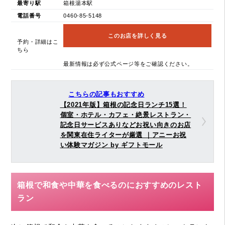
最寄り駅
箱根湯本駅
電話番号
0460-85-5148
このお店を詳しく見る
予約・詳細はこ
ちら
最新情報は必ず公式ページ等をご確認ください。
こちらの記事もおすすめ
【2021年版】箱根の記念日ランチ15選！
個室・ホテル・カフェ・絶景レストラン・
記念日サービスありなどお祝い向きのお店
を関東在住ライターが厳選 ｜アニーお祝
い体験マガジン by ギフトモール
箱根で和食や中華を食べるのにおすすめのレスト
ラン