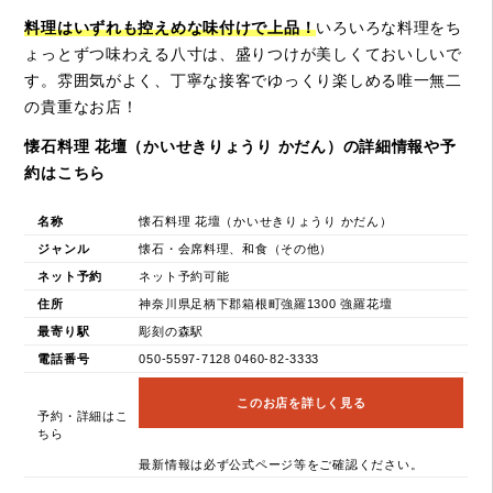
料理はいずれも控えめな味付けで上品！
いろいろな料理をち
ょっとずつ味わえる八寸は、盛りつけが美しくておいしいで
す。雰囲気がよく、丁寧な接客でゆっくり楽しめる唯一無二
の貴重なお店！
懐石料理 花壇（かいせきりょうり かだん）の詳細情報や予
約はこちら
名称
懐石料理 花壇（かいせきりょうり かだん）
ジャンル
懐石・会席料理、和食（その他）
ネット予約
ネット予約可能
住所
神奈川県足柄下郡箱根町強羅1300 強羅花壇
最寄り駅
彫刻の森駅
電話番号
050-5597-7128 0460-82-3333
このお店を詳しく見る
予約・詳細はこ
ちら
最新情報は必ず公式ページ等をご確認ください。