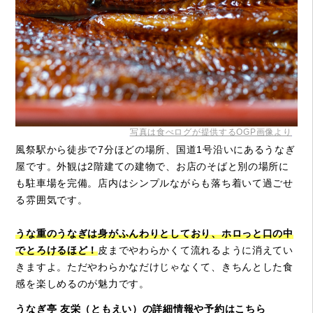
写真は食べログが提供するOGP画像より
風祭駅から徒歩で7分ほどの場所、国道1号沿いにあるうなぎ
屋です。外観は2階建ての建物で、お店のそばと別の場所に
も駐車場を完備。店内はシンプルながらも落ち着いて過ごせ
る雰囲気です。
うな重のうなぎは身がふんわりとしており、ホロっと口の中
でとろけるほど！
皮までやわらかくて流れるように消えてい
きますよ。ただやわらかなだけじゃなくて、きちんとした食
感を楽しめるのが魅力です。
うなぎ亭 友栄（ともえい）の詳細情報や予約はこちら