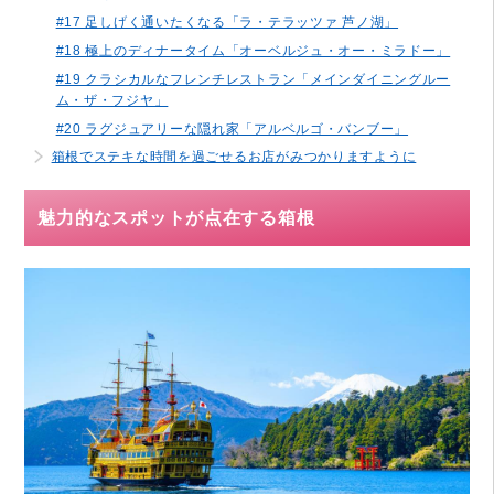
#17 足しげく通いたくなる「ラ・テラッツァ 芦ノ湖」
#18 極上のディナータイム「オーベルジュ・オー・ミラドー」
#19 クラシカルなフレンチレストラン「メインダイニングルー
ム・ザ・フジヤ」
#20 ラグジュアリーな隠れ家「アルベルゴ・バンブー」
箱根でステキな時間を過ごせるお店がみつかりますように
魅力的なスポットが点在する箱根