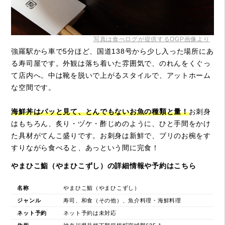
写真は食べログが提供するOGP画像より
強羅駅から車で5分ほど、国道138号から少し入った場所にあ
る寿司屋です。外観は落ち着いた雰囲気で、のれんをくぐっ
て店内へ。中は靴を脱いで上がるスタイルで、アットホーム
な空間です。
海鮮丼はパッと見て、とんでもないお魚の種類と量！
お刺身
はもちろん、炙り・ヅケ・酢じめのように、ひと手間をかけ
た具材がてんこ盛りです。お刺身は新鮮で、ブリのお椀をす
すりながら食べると、あっという間に完食！
やまひこ鮨（やまひこずし）の詳細情報や予約はこちら
名称
やまひこ鮨（やまひこずし）
ジャンル
寿司、和食（その他）、魚介料理・海鮮料理
ネット予約
ネット予約は未対応