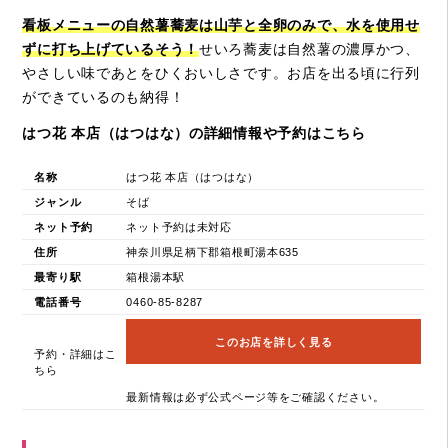
看板メニューの自然薯蕎麦は山芋と全卵のみで、水を使用せ
ずに打ち上げているそう！
せいろ蕎麦は自然薯の濃厚かつ、
やさしい味であとをひくおいしさです。お店を出る頃に行列
ができているのも納得！
はつ花 本店（はつはな）の詳細情報や予約はこちら
名称
はつ花 本店（はつはな）
ジャンル
そば
ネット予約
ネット予約は未対応
住所
神奈川県足柄下郡箱根町湯本635
最寄り駅
箱根湯本駅
電話番号
0460-85-8287
このお店を詳しく見る
予約・詳細はこ
ちら
最新情報は必ず公式ページ等をご確認ください。