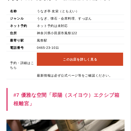
名称
うなぎ亭 友栄（ともえい）
ジャンル
うなぎ、懐石・会席料理、すっぽん
ネット予約
ネット予約は未対応
住所
神奈川県小田原市風祭122
最寄り駅
風祭駅
電話番号
0465-23-1011
このお店を詳しく見る
予約・詳細はこ
ちら
最新情報は必ず公式ページ等をご確認ください。
#7 優雅な空間「翆陽（スイヨウ）エクシブ箱
根離宮」