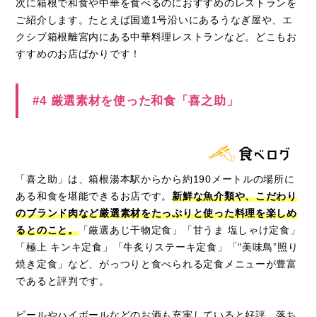
次に箱根で和食や中華を食べるのにおすすめのレストランを
ご紹介します。たとえば国道1号沿いにあるうなぎ屋や、エ
クシブ箱根離宮内にある中華料理レストランなど。どこもお
すすめのお店ばかりです！
#4 厳選素材を使った和食「喜之助」
「喜之助」は、箱根湯本駅からから約190メートルの場所に
ある和食を堪能できるお店です。
新鮮な魚介類や、こだわり
のブランド肉など厳選素材をたっぷりと使った料理を楽しめ
るとのこと。
「厳選あじ干物定食」「甘うま 塩しゃけ定食」
「極上 キンキ定食」「牛炙りステーキ定食」「"美味鳥”照り
焼き定食」など、がっつりと食べられる定食メニューが豊富
であると評判です。
ビールやハイボールなどのお酒も充実していると好評。落ち