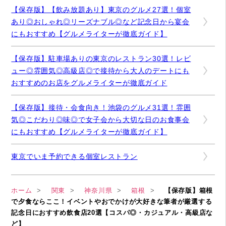
【保存版】【飲み放題あり】東京のグルメ27選！個室
あり◎おしゃれ◎リーズナブル◎など記念日から宴会
にもおすすめ【グルメライターが徹底ガイド】
【保存版】駐車場ありの東京のレストラン30選！レビ
ュー◎雰囲気◎高級店◎で接待から大人のデートにも
おすすめのお店をグルメライターが徹底ガイド
【保存版】接待・会食向き！池袋のグルメ31選！雰囲
気◎こだわり◎味◎で女子会から大切な日のお食事会
にもおすすめ【グルメライターが徹底ガイド】
東京でいま予約できる個室レストラン
ホーム
関東
神奈川県
箱根
【保存版】箱根
で夕食ならここ！イベントやおでかけが大好きな筆者が厳選する
記念日におすすめ飲食店20選【コスパ◎・カジュアル・高級店な
ど】