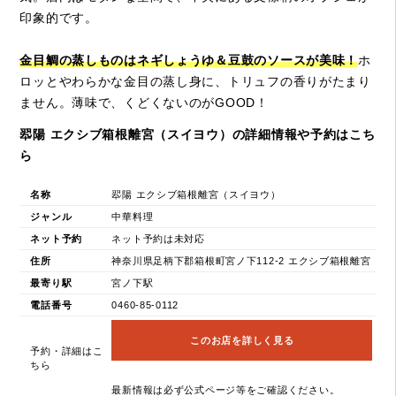
印象的です。
金目鯛の蒸しものはネギしょうゆ＆豆鼓のソースが美味！
ホ
ロッとやわらかな金目の蒸し身に、トリュフの香りがたまり
ません。薄味で、くどくないのがGOOD！
翆陽 エクシブ箱根離宮（スイヨウ）の詳細情報や予約はこち
ら
名称
翆陽 エクシブ箱根離宮（スイヨウ）
ジャンル
中華料理
ネット予約
ネット予約は未対応
住所
神奈川県足柄下郡箱根町宮ノ下112-2 エクシブ箱根離宮
最寄り駅
宮ノ下駅
電話番号
0460-85-0112
このお店を詳しく見る
予約・詳細はこ
ちら
最新情報は必ず公式ページ等をご確認ください。