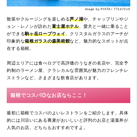
image by PIXTA / 77147210
散策やクルージングを楽しめる
芦ノ湖
や、チャップリンやジ
ョン・レノンが訪れた
富士屋ホテル
、愛犬と一緒に乗ること
ができる
駒ヶ岳ロープウェイ
、クリスタルガラスのアーチが
印象的な
箱根ガラスの森美術館
など、魅力的なスポットが点
在する箱根。
周辺エリアには食べログで高評価のうなぎの名店や、完全予
約制のラーメン屋、クラシカルな雰囲気が魅力のフレンチレ
ストランなど、さまざまな飲食店があります。
箱根でコスパ◎なお店ならここ！
最初に箱根でコスパのよいレストランをご紹介します。具体
的には川沿いにある蕎麦がおいしいと評判のお店と湯葉丼が
人気のお店。どちらもおすすめですよ。