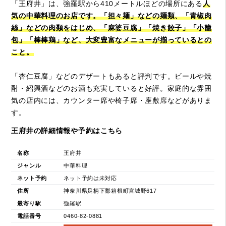
「王府井」は、強羅駅から410メートルほどの場所にある
人
気の中華料理のお店です。「担々麺」などの麺類、「青椒肉
絲」などの肉類をはじめ、「麻婆豆腐」「焼き餃子」「小籠
包」「棒棒鶏」など、大変豊富なメニューが揃っているとの
こと。
「杏仁豆腐」などのデザートもあると評判です。ビールや焼
酎・紹興酒などのお酒も充実していると好評。家庭的な雰囲
気の店内には、カウンター席や椅子席・座敷席などがありま
す。
王府井の詳細情報や予約はこちら
名称
王府井
ジャンル
中華料理
ネット予約
ネット予約は未対応
住所
神奈川県足柄下郡箱根町宮城野617
最寄り駅
強羅駅
電話番号
0460-82-0881