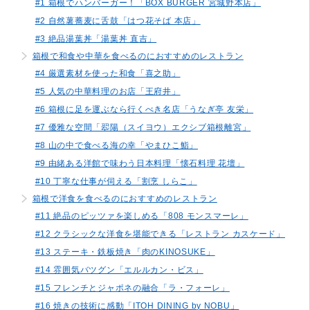
#1 箱根でハンバーガー！「BOX BURGER 宮城野本店」
#2 自然薯蕎麦に舌鼓「はつ花そば 本店」
#3 絶品湯葉丼「湯葉丼 直吉」
箱根で和食や中華を食べるのにおすすめのレストラン
#4 厳選素材を使った和食「喜之助」
#5 人気の中華料理のお店「王府井」
#6 箱根に足を運ぶなら行くべき名店「うなぎ亭 友栄」
#7 優雅な空間「翆陽（スイヨウ）エクシブ箱根離宮」
#8 山の中で食べる海の幸「やまひこ鮨」
#9 由緒ある洋館で味わう日本料理「懐石料理 花壇」
#10 丁寧な仕事が伺える「割烹 しらこ」
箱根で洋食を食べるのにおすすめのレストラン
#11 絶品のピッツァを楽しめる「808 モンスマーレ」
#12 クラシックな洋食を堪能できる「レストラン カスケード」
#13 ステーキ・鉄板焼き「肉のKINOSUKE」
#14 雰囲気バツグン「エルルカン・ビス」
#15 フレンチとジャポネの融合「ラ・フォーレ」
#16 焼きの技術に感動「ITOH DINING by NOBU」