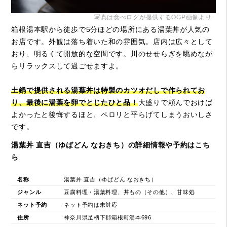
写真は食べログが提供するOGP画像より
箱根湯本駅から徒歩で5分ほどの場所にある湯葉丼が人気の
お店です。外観は落ち着いた和の雰囲気。店内は広々として
おり、明るくて開放的な空間です。川のせせらぎを眺めなが
らリラックスして過ごせますよ。
土鍋で提供される湯葉丼は特製のカツオだしで作られてお
り、最後に湯葉を卵でとじたひと品！
大盛りで頼んでおけば
よかったと後悔するほと、ペロリと平らげてしまうおいしさ
です。
湯葉丼 直吉（ゆばどん なおきち）の詳細情報や予約はこち
ら
名称
湯葉丼 直吉（ゆばどん なおきち）
ジャンル
豆腐料理・湯葉料理、丼もの（その他）、甘味処
ネット予約
ネット予約は未対応
住所
神奈川県足柄下郡箱根町湯本696