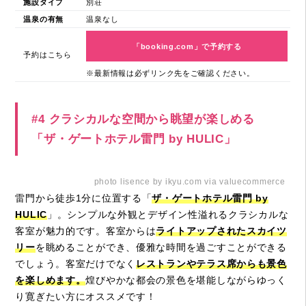
施設タイプ
別荘
温泉の有無
温泉なし
「booking.com」で予約する
予約はこちら
※最新情報は必ずリンク先をご確認ください。
#4 クラシカルな空間から眺望が楽しめる
「ザ・ゲートホテル雷門 by HULIC」
photo lisence by ikyu.com via valuecommerce
雷門から徒歩1分に位置する「
ザ・ゲートホテル雷門 by
HULIC
」。シンプルな外観とデザイン性溢れるクラシカルな
客室が魅力的です。客室からは
ライトアップされたスカイツ
リー
を眺めることができ、優雅な時間を過ごすことができる
でしょう。客室だけでなく
レストランやテラス席からも景色
を楽しめます。
煌びやかな都会の景色を堪能しながらゆっく
り寛ぎたい方にオススメです！