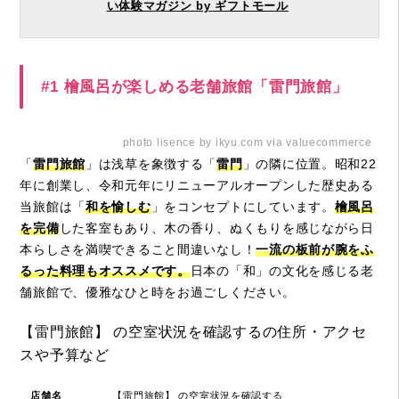
い体験マガジン by ギフトモール
#1 檜風呂が楽しめる老舗旅館「雷門旅館」
photo lisence by ikyu.com via valuecommerce
「
雷門旅館
」は浅草を象徴する「
雷門
」の隣に位置。昭和22
年に創業し、令和元年にリニューアルオープンした歴史ある
当旅館は「
和を愉しむ
」をコンセプトにしています。
檜風呂
を完備
した客室もあり、木の香り、ぬくもりを感じながら日
本らしさを満喫できること間違いなし！
一流の板前が腕をふ
るった料理もオススメです。
日本の「和」の文化を感じる老
舗旅館で、優雅なひと時をお過ごしください。
【雷門旅館】 の空室状況を確認するの住所・アクセ
スや予算など
店舗名
【雷門旅館】 の空室状況を確認する