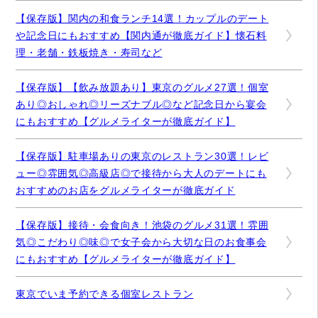
【保存版】関内の和食ランチ14選！カップルのデート
や記念日にもおすすめ【関内通が徹底ガイド】懐石料
理・老舗・鉄板焼き・寿司など
【保存版】【飲み放題あり】東京のグルメ27選！個室
あり◎おしゃれ◎リーズナブル◎など記念日から宴会
にもおすすめ【グルメライターが徹底ガイド】
【保存版】駐車場ありの東京のレストラン30選！レビ
ュー◎雰囲気◎高級店◎で接待から大人のデートにも
おすすめのお店をグルメライターが徹底ガイド
【保存版】接待・会食向き！池袋のグルメ31選！雰囲
気◎こだわり◎味◎で女子会から大切な日のお食事会
にもおすすめ【グルメライターが徹底ガイド】
東京でいま予約できる個室レストラン