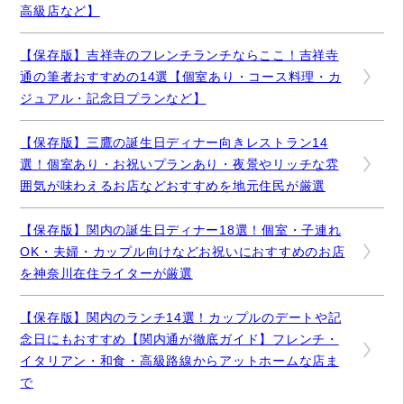
高級店など】
【保存版】吉祥寺のフレンチランチならここ！吉祥寺
通の筆者おすすめの14選【個室あり・コース料理・カ
ジュアル・記念日プランなど】
【保存版】三鷹の誕生日ディナー向きレストラン14
選！個室あり・お祝いプランあり・夜景やリッチな雰
囲気が味わえるお店などおすすめを地元住民が厳選
【保存版】関内の誕生日ディナー18選！個室・子連れ
OK・夫婦・カップル向けなどお祝いにおすすめのお店
を神奈川在住ライターが厳選
【保存版】関内のランチ14選！カップルのデートや記
念日にもおすすめ【関内通が徹底ガイド】フレンチ・
イタリアン・和食・高級路線からアットホームな店ま
で