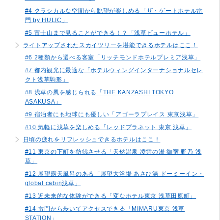
#4 クラシカルな空間から眺望が楽しめる「ザ・ゲートホテル雷
門 by HULIC」
#5 富士山まで見ることができる！？「浅草ビューホテル」
ライトアップされたスカイツリーを堪能できるホテルはここ！
#6 2種類から選べる客室「リッチモンドホテルプレミア浅草」
#7 都内観光に最適な「ホテルウィングインターナショナルセレ
クト浅草駒形」
#8 浅草の風を感じられる「THE KANZASHI TOKYO
ASAKUSA」
#9 宿泊者にも地球にも優しい「アゴーラプレイス 東京浅草」
#10 気軽に浅草を楽しめる「レッドプラネット 東京 浅草」
日頃の疲れをリフレッシュできるホテルはここ！
#11 東京の下町を彷彿させる「天然温泉 凌雲の湯 御宿 野乃 浅
草」
#12 展望露天風呂のある「展望大浴場 あさひ湯 ドーミーイン・
global cabin浅草」
#13 近未来的な体験ができる「変なホテル東京 浅草田原町」
#14 雷門から歩いてアクセスできる「MIMARU東京 浅草
STATION」