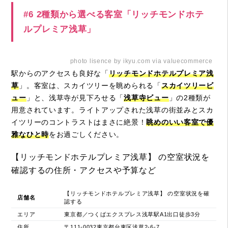
#6 2種類から選べる客室「リッチモンドホテ
ルプレミア浅草」
photo lisence by ikyu.com via valuecommerce
駅からのアクセスも良好な「
リッチモンドホテルプレミア浅
草
」。客室は、スカイツリーを眺められる「
スカイツリービ
ュー
」と、浅草寺が見下ろせる「
浅草寺ビュー
」の2種類が
用意されています。ライトアップされた浅草の街並みとスカ
イツリーのコントラストはまさに絶景！
眺めのいい客室で優
雅なひと時
をお過ごしください。
【リッチモンドホテルプレミア浅草】 の空室状況を
確認するの住所・アクセスや予算など
【リッチモンドホテルプレミア浅草】 の空室状況を確
店舗名
認する
エリア
東京都／つくばエクスプレス浅草駅A1出口徒歩3分
住所
〒111-0032東京都台東区浅草2-6-7