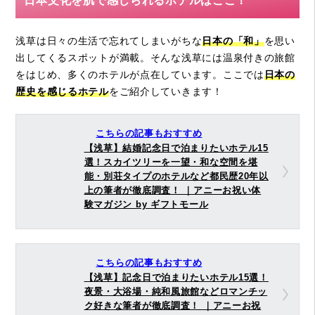
日本文化を肌で感じられるホテルはここ！
浅草は日々の生活で忘れてしまいがちな
日本の「和」
を思い
出してくるスポットが満載。そんな浅草には温泉付きの旅館
をはじめ、多くのホテルが点在しています。ここでは
日本の
歴史を感じるホテル
をご紹介していきます！
こちらの記事もおすすめ
【浅草】結婚記念日で泊まりたいホテル15
選！スカイツリーを一望・和な空間を堪
能・別荘タイプのホテルなど都民歴20年以
上の筆者が徹底調査！ ｜アニーお祝い体
験マガジン by ギフトモール
こちらの記事もおすすめ
【浅草】記念日で泊まりたいホテル15選！
夜景・大浴場・純和風旅館などロマンチッ
ク好きな筆者が徹底調査！ ｜アニーお祝