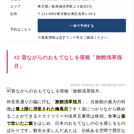
エリア
東京都／銀座線浅草駅より徒歩2分
住所
〒111-0032東京都台東区浅草1-18-2
一休で予約する
予約はこちら
※最新情報は必ずリンク先をご確認ください。
#2 昔ながらのおもてなしを堪能「旅館浅草指
月」
photo lisence by booking.com
仲見世通りの脇に佇む「
旅館浅草指月
」。当旅館の最大の特
徴は
最上階に用意された檜風呂
です！湯につかりながら眺め
ることができるスカイツリーや浅草五重塔は格別。食事は
釜
で炊いたご飯
をはじめ、日本のおもてなしの心を感じるもの
ばかりです。観光を楽しんだあとは、伝統ある空間で贅沢な