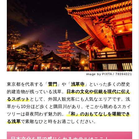
image by PIXTA / 78394321
東京都を代表する「
雷門
」や「
浅草寺
」といった多くの歴史
的建造物が残っている浅草。
日本の文化や伝統を現代に伝え
るスポット
として、外国人観光客にも人気なエリアです。浅
草から10分ほど歩くと隅田川があり、そこから眺めるスカイ
ツリーは昼夜問わず魅力的。
「和」のおもてなしを堪能でき
る浅草
で素敵なひと時をお過ごしください。