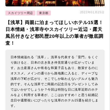
2022年01月25日
スカイツリー周辺
東京都
【浅草】両親に泊まってほしいホテル15選！
日本情緒・浅草寺やスカイツリー近辺・露天
風呂付きなど都民歴20年以上の筆者が徹底調
査！
日本情緒溢れる「浅草」。浅草を代表する「雷門」をくぐ
り抜けると、日本の古き良き仲見世通りが広がっていま
す。お土産屋さんや有名な和菓子店もあり、散策するのに
オススメ。メインの通りから路地裏に入ると、ディープな
浅草の下町が広がり、そこでしか味わえないグルメも魅力
的です。そんな浅草でご両親の記念日をプレゼントしてみ
てはいかがでしょうか？今回は特別な日に浅草近郊のホテ
ルをよく利用する筆者が、ここはおすすめ！と思う結婚記
念日や還暦祝いにぴったりな浅草のホテル15選を紹介しま
す。