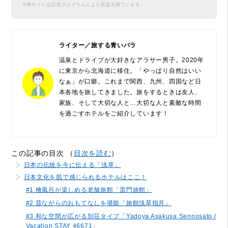
※本サイトは広告プログラムにより収益を得ています。
ライター／旅する青いバラ
温泉とドライブが大好きなアラサー男子。2020年
に東京から北海道に移住。「やっぱり自然はいい
なぁ」が口癖。これまで関西、九州、四国など日
本各地を旅してきました。旅をするときは友人、
家族、そして大切な人と…大切な人と素敵な時間
を過ごすホテルをご紹介しています！
この記事の目次 （
目次を読む
）
日本の伝統を今に伝える「浅草」
日本文化を肌で感じられるホテルはここ！
#1 檜風呂が楽しめる老舗旅館「雷門旅館」
#2 昔ながらのおもてなしを堪能「旅館浅草指月」
#3 和な空間が広がる別荘タイプ「Yadoya Asakusa Sennosato /
Vacation STAY 46671」