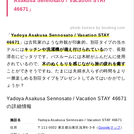
Asakusa Sennosato / Vacation STAY
46671」
photo lisence by booking.com
「
Yadoya Asakusa Sennosato / Vacation STAY
46671
」は古民家のような外観が印象的。別荘タイプの当ホ
テルには
キッチンや洗濯機が備え付けられている
ので、長期
滞在にピッタリです。バスルームには木材がふんだんに使用
されているので、
木のぬくもりを感じながら旅の疲れを癒す
ことができそうですね。たまには夫婦水入らずの時間をより
一層楽しめる別荘タイプをプレゼントしてみてはいかがでし
ょうか？
Yadoya Asakusa Sennosato / Vacation STAY 46671
の詳細情報
施設名
Yadoya Asakusa Sennosato / Vacation STAY 46671
住所
〒111-0032 東京都台東区浅草6-3-8（
Googleマップ
）