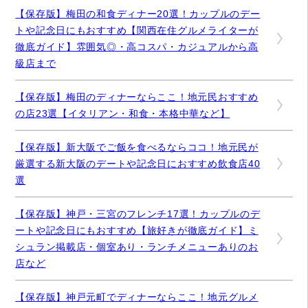
【保存版】梅田の和食ディナー20選！カップルのデー
トや記念日にもおすすめ【関西在住グルメライターが
徹底ガイド】雰囲気◎・高コスパ・カジュアルから高
級店まで
【保存版】梅田のディナーならここ！地元民おすすめ
の店23選【イタリアン・和食・本格中華など】
【保存版】新大阪でご飯を食べるならココ！地元民が
厳選する新大阪のデートや記念日におすすめ飲食店40
選
【保存版】神戸・三宮のフレンチ17選！カップルのデ
ートや記念日にもおすすめ【旅好きが徹底ガイド】ミ
シュラン掲載店・個室あり・ランチメニューありのお
店など
【保存版】神戸元町でディナーならここ！地元グルメ