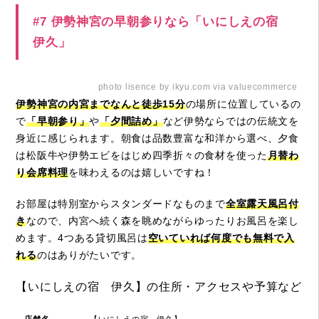
#7 伊勢神宮の早朝参りなら「いにしえの宿
伊久」
photo lisence by ikyu.com via valuecommerce
伊勢神宮の内宮までなんと徒歩15分
の場所に位置しているの
で
「早朝参り」
や
「夕間詰め」
など伊勢ならではの伝統文を
身近に感じられます。朝食は品数豊富な和洋から選べ、夕食
は松阪牛や伊勢エビをはじめ四季折々の食材を使った
月替わ
り会席料理
を味わえるのは嬉しいですね！
お部屋は特別室からスタンダードなものまで
全室露天風呂付
き
なので、内宮へ続く森を眺めながらゆったりお風呂を楽し
めます。4つある貸切風呂は
空いていれば何度でも無料で入
れる
のはありがたいです。
【いにしえの宿 伊久】の住所・アクセスや予算など