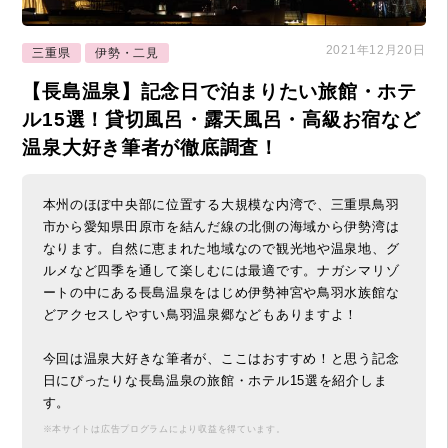
2021年12月20日
三重県
伊勢・二見
【長島温泉】記念日で泊まりたい旅館・ホテ
ル15選！貸切風呂・露天風呂・高級お宿など
温泉大好き筆者が徹底調査！
本州のほぼ中央部に位置する大規模な内湾で、三重県鳥羽
市から愛知県田原市を結んだ線の北側の海域から伊勢湾は
なります。自然に恵まれた地域なので観光地や温泉地、グ
ルメなど四季を通して楽しむには最適です。ナガシマリゾ
ートの中にある長島温泉をはじめ伊勢神宮や鳥羽水族館な
どアクセスしやすい鳥羽温泉郷などもありますよ！
今回は温泉大好きな筆者が、ここはおすすめ！と思う記念
日にぴったりな長島温泉の旅館・ホテル15選を紹介しま
す。
※本サイトは広告プログラムにより収益を得ています。