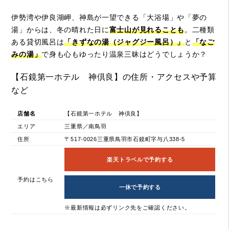
伊勢湾や伊良湖岬、神島が一望できる「大浴場」や「夢の
湯」からは、冬の晴れた日に
富士山が見れることも
。二種類
ある貸切風呂は
「きずなの湯（ジャグジー風呂）」
と
「なご
みの湯」
で身も心もゆったり温泉三昧はどうでしょうか？
【石鏡第一ホテル 神倶良】の住所・アクセスや予算
など
店舗名
【石鏡第一ホテル 神倶良】
エリア
三重県／南鳥羽
住所
〒517-0026三重県鳥羽市石鏡町字与八338-5
楽天トラベルで予約する
予約はこちら
一休で予約する
※最新情報は必ずリンク先をご確認ください。