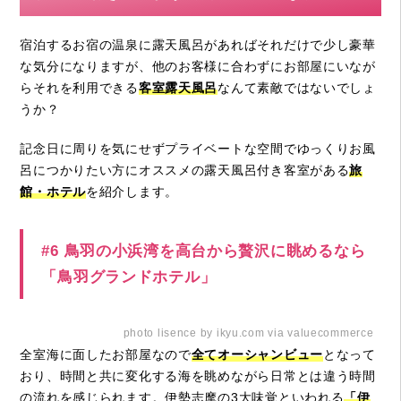
宿泊するお宿の温泉に露天風呂があればそれだけで少し豪華
な気分になりますが、他のお客様に合わずにお部屋にいなが
らそれを利用できる
客室露天風呂
なんて素敵ではないでしょ
うか？
記念日に周りを気にせずプライベートな空間でゆっくりお風
呂につかりたい方にオススメの露天風呂付き客室がある
旅
館・ホテル
を紹介します。
#6 鳥羽の小浜湾を高台から贅沢に眺めるなら
「鳥羽グランドホテル」
photo lisence by ikyu.com via valuecommerce
全室海に面したお部屋なので
全てオーシャンビュー
となって
おり、時間と共に変化する海を眺めながら日常とは違う時間
の流れを感じられます。伊勢志摩の3大味覚といわれる
「伊