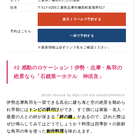
住所
〒517-0205三重県志摩市磯部町渡鹿野517
楽天トラベルで予約する
予約はこちら
一休で予約する
※最新情報は必ずリンク先をご確認ください。
#2 感動のロケーション！伊勢・志摩・鳥羽の
絶景なら「石鏡第一ホテル 神倶良」
photo lisence by ikyu.com via valuecommerce
伊勢志摩鳥羽を一望できる高台に建ち海と空の絶景を眺めら
れ早朝には
トンビの餌付け
ができ、すぐ側には家族・友人・
最愛の人との絆が深まる
「絆の鐘」
があるので、訪れた際は
ぜひ鳴らしてみてはどうでしょうか？料理は四季折々の新鮮
な鳥羽の幸を使った
創作料理
を味わえます。