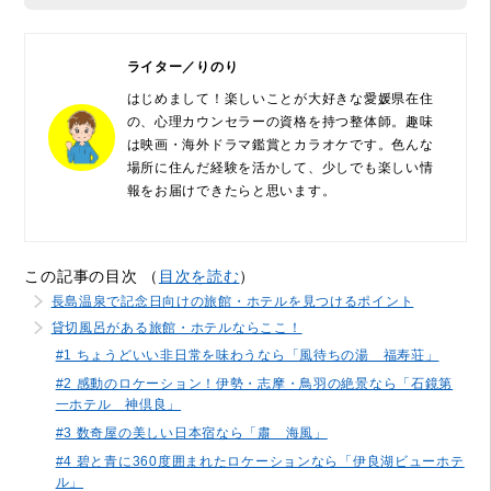
ライター／りのり
はじめまして！楽しいことが大好きな愛媛県在住
の、心理カウンセラーの資格を持つ整体師。趣味
は映画・海外ドラマ鑑賞とカラオケです。色んな
場所に住んだ経験を活かして、少しでも楽しい情
報をお届けできたらと思います。
この記事の目次 （
目次を読む
）
長島温泉で記念日向けの旅館・ホテルを見つけるポイント
貸切風呂がある旅館・ホテルならここ！
#1 ちょうどいい非日常を味わうなら「風待ちの湯 福寿荘」
#2 感動のロケーション！伊勢・志摩・鳥羽の絶景なら「石鏡第
一ホテル 神倶良」
#3 数奇屋の美しい日本宿なら「肅 海風」
#4 碧と青に360度囲まれたロケーションなら「伊良湖ビューホテ
ル」