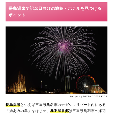
長島温泉で記念日向けの旅館・ホテルを見つける
ポイント
image by PIXTA / 56578257
長島温泉
といえば三重県桑名市のナガシマリゾート内にある
「湯あみの島」をはじめ、
鳥羽温泉郷
は三重県鳥羽市の海辺