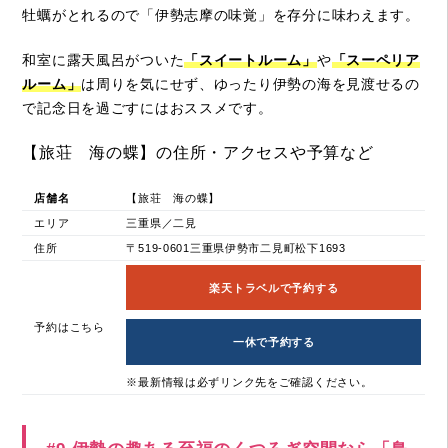
牡蠣がとれるので
「
伊勢志摩の味覚
」
を存分に味わえます。
和室に露天風呂がついた
「スイートルーム」
や
「スーペリア
ルーム」
は周りを気にせず、ゆったり伊勢の海を見渡せるの
で記念日を過ごすにはおススメです。
【旅荘 海の蝶】の住所・アクセスや予算など
店舗名
【旅荘 海の蝶】
エリア
三重県／二見
住所
〒519-0601三重県伊勢市二見町松下1693
楽天トラベルで予約する
予約はこちら
一休で予約する
※最新情報は必ずリンク先をご確認ください。