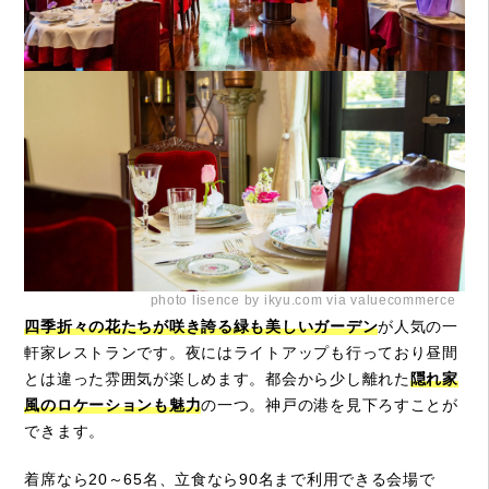
photo lisence by ikyu.com via valuecommerce
四季折々の花たちが咲き誇る緑も美しいガーデン
が人気の一
軒家レストランです。夜にはライトアップも行っており昼間
とは違った雰囲気が楽しめます。都会から少し離れた
隠れ家
風のロケーションも魅力
の一つ。神戸の港を見下ろすことが
できます。
着席なら20～65名、立食なら90名まで利用できる会場で