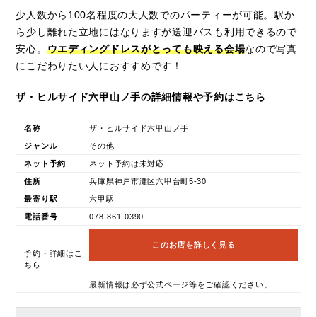
少人数から100名程度の大人数でのパーティーが可能。駅か
ら少し離れた立地にはなりますが送迎バスも利用できるので
安心。
ウエディングドレスがとっても映える会場
なので写真
にこだわりたい人におすすめです！
ザ・ヒルサイド六甲山ノ手の詳細情報や予約はこちら
名称
ザ・ヒルサイド六甲山ノ手
ジャンル
その他
ネット予約
ネット予約は未対応
住所
兵庫県神戸市灘区六甲台町5-30
最寄り駅
六甲駅
電話番号
078-861-0390
このお店を詳しく見る
予約・詳細はこ
ちら
最新情報は必ず公式ページ等をご確認ください。