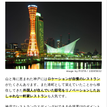
image by PIXTA / 10085932
山と海に恵まれた神戸には
ロケーションが自慢のレストラン
がたくさんあります。また港町として栄えていたことから移
住してきた
外国人が住んでいた邸宅をリノベーションしたお
しゃれな一軒家レストラン
も人気です。
神戸でレストランウエディングができる会場選びのポイント