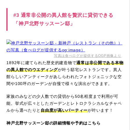
#3 通常非公開の異人館を贅沢に貸切できる
「神戸北野サッスーン邸」
写真は食べログが提供するOGP画像より
1892年に建てられた歴史的建造物で
通常は非公開である本物
の異人館でのウエディング
が叶う邸宅レストランです。異人
館らしいアンティークがあしらわれたフォトジェニックな空
間や100坪のガーデンが自慢で様々な演出ができます。
家族のみなどの少人数での貸切から50名程度まで利用が可
能。挙式が広々としたガーデンとレトロクラシカルなチャペ
ルから選べたりと
自由度が高いパーティー
が叶います！
神戸北野サッスーン邸の詳細情報や予約はこちら