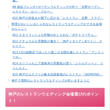
園」
#9 絶品フレンチ×ガーデンウエディングが叶う「北野ガーデン
レストラン ピパ・ブルー」
#10 神戸の街並みが眼下に広がる「レストラン 北野 クラブ」
料理がおいしいおしゃれなレストランウエディングができる会場
ならここ！
#11 スタイリッシュな外観がおしゃれな「ボナトリーチェ」
#12 ナチュラルな雰囲気が魅力！「神戸イタリアン&ワイン ク
レイド」
#13 1日1組限定でゆったり過ごせる隠れ家レストラン「アンクィ
ール」
#14 カリフォルニア西海岸の雰囲気が漂う「ジャルディーノ リ
ンシエメ」
#15 神戸のエスプリが薫る旧居留地のレストラン「GIORONE」
神戸で理想のレストランウエディングが叶いますように
神戸のレストランウエディング会場選びのポイン
ト！