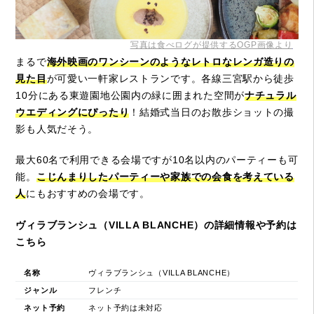
写真は食べログが提供するOGP画像より
まるで
海外映画のワンシーンのようなレトロなレンガ造りの
見た目
が可愛い一軒家レストランです。各線三宮駅から徒歩
10分にある東遊園地公園内の緑に囲まれた空間が
ナチュラル
ウエディングにぴったり
！結婚式当日のお散歩ショットの撮
影も人気だそう。
最大60名で利用できる会場ですが10名以内のパーティーも可
能。
こじんまりしたパーティーや家族での会食を考えている
人
にもおすすめの会場です。
ヴィラブランシュ（VILLA BLANCHE）の詳細情報や予約は
こちら
名称
ヴィラブランシュ（VILLA BLANCHE）
ジャンル
フレンチ
ネット予約
ネット予約は未対応