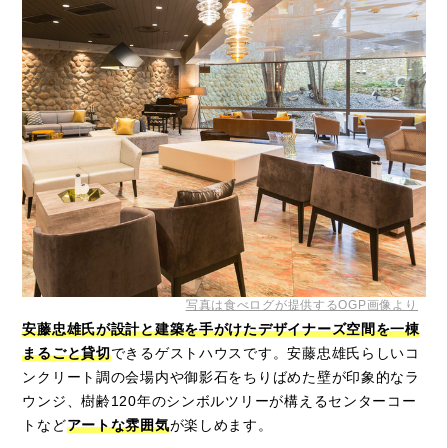
写真は食べログが提供するOGP画像より
安藤忠雄氏が設計と建築を手がけたデザイナーズ空間を一棟
まるごと貸切
できるゲストハウスです。安藤忠雄氏らしいコ
ンクリート調の会場内や御影石をちりばめた壁が印象的なラ
ウンジ、樹齢120年のシンボルツリーが構えるセンターコー
トなど
アートな雰囲気
が楽しめます。