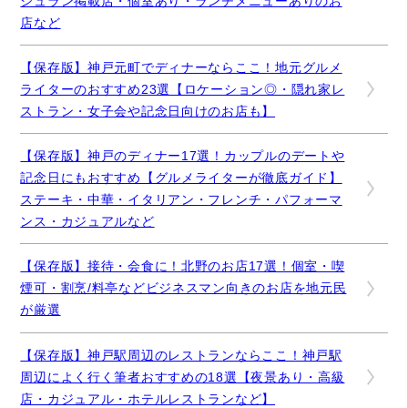
シュラン掲載店・個室あり・ランチメニューありのお
店など
【保存版】神戸元町でディナーならここ！地元グルメ
ライターのおすすめ23選【ロケーション◎・隠れ家レ
ストラン・女子会や記念日向けのお店も】
【保存版】神戸のディナー17選！カップルのデートや
記念日にもおすすめ【グルメライターが徹底ガイド】
ステーキ・中華・イタリアン・フレンチ・パフォーマ
ンス・カジュアルなど
【保存版】接待・会食に！北野のお店17選！個室・喫
煙可・割烹/料亭などビジネスマン向きのお店を地元民
が厳選
【保存版】神戸駅周辺のレストランならここ！神戸駅
周辺によく行く筆者おすすめの18選【夜景あり・高級
店・カジュアル・ホテルレストランなど】