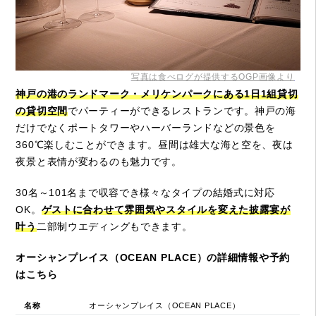
写真は食べログが提供するOGP画像より
神戸の港のランドマーク・メリケンパークにある1日1組貸切
の貸切空間
でパーティーができるレストランです。神戸の海
だけでなくポートタワーやハーバーランドなどの景色を
360℃楽しむことができます。昼間は雄大な海と空を、夜は
夜景と表情が変わるのも魅力です。
30名～101名まで収容でき様々なタイプの結婚式に対応
OK。
ゲストに合わせて雰囲気やスタイルを変えた披露宴が
叶う
二部制ウエディングもできます。
オーシャンプレイス（OCEAN PLACE）の詳細情報や予約
はこちら
名称
オーシャンプレイス（OCEAN PLACE）