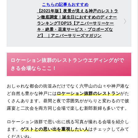
こちらの記事もおすすめ
【2021年版】夜景が見える神戸のレストラ
ン徹底調査！誕生日におすすめのディナー
ランキングTOP15【アニバーサリーケー
キ・絶景・花束サービス・プロポーズな
ど】 ｜アニバーサリーズマガジン
ロケーション抜群のレストランウエディングがで
きる会場ならここ！
おしゃれな都会の街並みだけでなく六甲山の山々や神戸港な
ど自然も豊かな神戸には
ロケーション抜群のレストラン
がた
くさんあります。昼間と夜で雰囲気ががらりと変わるので披
露宴と二次会を両方同じ会場で楽しむ新郎新婦も多いです。
ロケーション抜群で思い出に残る写真が撮れる会場を紹介し
ます。
ゲストとの思い出を重視したい人
はチェックしてみて
くださいね。