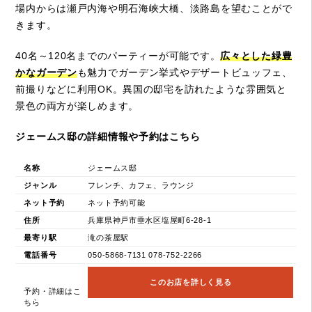
場内からは瀬戸内海や明石海峡大橋、淡路島を望むことがで
きます。
40名～120名までのパーティーが可能です。
広々とした緑豊
かなガーデン
も魅力でガーデン挙式やデザートビュッフェ、
前撮りなどに利用OK。異国の邸宅を訪れたような雰囲気と
景色の両方が楽しめます。
ジェームス邸の詳細情報や予約はこちら
名称
ジェームス邸
ジャンル
フレンチ、カフェ、ラウンジ
ネット予約
ネット予約可能
住所
兵庫県神戸市垂水区塩屋町6-28-1
最寄り駅
滝の茶屋駅
電話番号
050-5868-7131 078-752-2266
このお店を詳しく見る
予約・詳細はこ
ちら