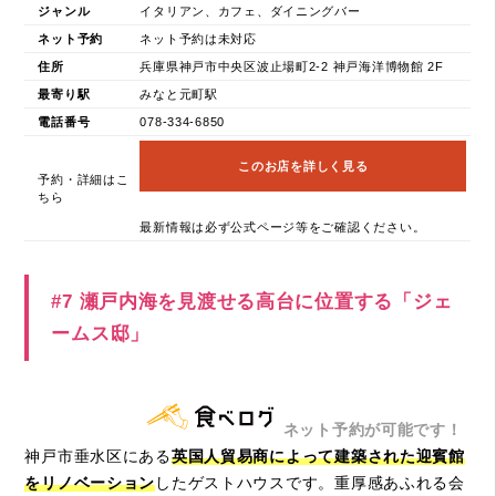
ジャンル
イタリアン、カフェ、ダイニングバー
ネット予約
ネット予約は未対応
住所
兵庫県神戸市中央区波止場町2-2 神戸海洋博物館 2F
最寄り駅
みなと元町駅
電話番号
078-334-6850
このお店を詳しく見る
予約・詳細はこ
ちら
最新情報は必ず公式ページ等をご確認ください。
#7 瀬戸内海を見渡せる高台に位置する「ジェ
ームス邸」
ネット予約が可能です！
神戸市垂水区にある
英国人貿易商によって建築された迎賓館
をリノベーション
したゲストハウスです。重厚感あふれる会