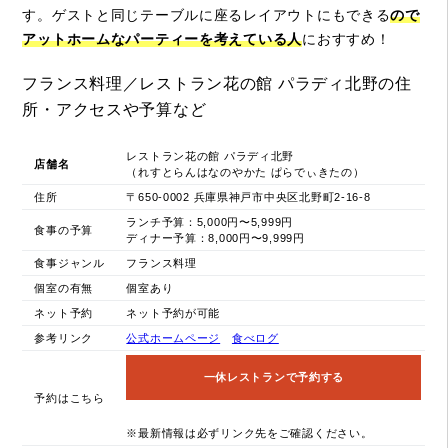
す。ゲストと同じテーブルに座るレイアウトにもできる
ので
アットホームなパーティーを考えている人
におすすめ！
フランス料理／レストラン花の館 パラディ北野の住
所・アクセスや予算など
レストラン花の館 パラディ北野
店舗名
（れすとらんはなのやかた ぱらでぃきたの）
住所
〒650-0002 兵庫県神戸市中央区北野町2-16-8
ランチ予算：5,000円〜5,999円
食事の予算
ディナー予算：8,000円〜9,999円
食事ジャンル
フランス料理
個室の有無
個室あり
ネット予約
ネット予約が可能
参考リンク
公式ホームページ
食べログ
一休レストランで予約する
予約はこちら
※最新情報は必ずリンク先をご確認ください。