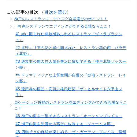
この記事の目次 （
目次を読む
）
神戸のレストランウエディング会場選びのポイント！
一軒家レストランウエディングができる会場ならここ！
#1 緑に囲まれた開放感あふれるレストラン「ヴィラブランシ
ュ」
#2 北野エリアの花と緑に囲まれた「レストラン花の館 パラデ
ィ北野」
#3 通常非公開の異人館を贅沢に貸切できる「神戸北野サッスー
ン邸」
#4 ドラマティックな上質空間が自慢の「邸宅レストラン レイ
ン邸」
#5 建築界の巨匠・安藤忠雄氏建築「ザ・ヒルサイド六甲山ノ
手」
ロケーション抜群のレストランウエディングができる会場ならこ
こ！
#6 神戸の海を一望できるレストラン「オーシャンプレイス」
#7 瀬戸内海を見渡せる高台に位置する「ジェームス邸」
#8 四季折々の自然が楽しめる「ザ・ガーデン・プレイス 蘇州