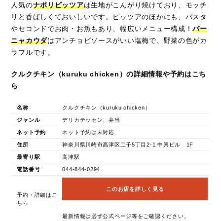
人気の
ナポリピッツア
は生地がこんがり焼けており、モッチ
リと香ばしくておいしいです。ピッツアのほかにも、パスタ
やセコンドでお肉・お魚もあり、幅広いメニュー構成！
バー
ニャカウダ
はアンチョビソースがいい塩梅で、野菜の色がカ
ラフルです。
クルクチキン（kuruku chicken）の詳細情報や予約はこち
ら
名称
クルクチキン（kuruku chicken）
ジャンル
デリカテッセン、弁当
ネット予約
ネット予約は未対応
住所
神奈川県川崎市高津区二子5丁目2-1 中興ビル 1F
最寄り駅
高津駅
電話番号
044-844-0294
このお店を詳しく見る
予約・詳細はこ
ちら
最新情報は必ず公式ページ等をご確認ください。