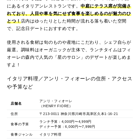
にあるイタリアンレストランです。
中庭にテラス席が完備さ
れており、人目や車を気にせず食事を楽しめるのが魅力のひ
とつ！
店内はゆったりとした時間が流れる落ち着いた空間
で、記念日デートにおすすめです。
使用される食材は旬のものや産地にこだわり、シェフ自らが
厳選。調味料はオーガニックが主体で、ランチタイムはフィ
オーレの森内で人気の「星のサロン」のデザートが楽しめま
すよ！
イタリア料理／アンリ・フィオーレの住所・アクセス
や予算など
アンリ・フィオーレ
店舗名
（HENRY FIORE）
住所
〒213-0011 神奈川県川崎市高津区久本1-16-21
ランチ予算：4,000円〜4,999円
食事の予算
ディナー予算：6,000円〜7,999円
食事ジャンル
イタリア料理