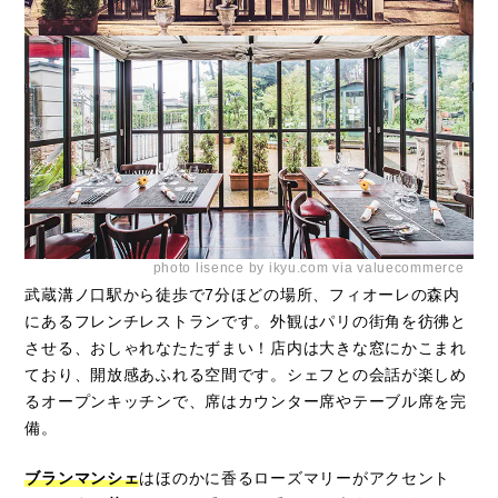
photo lisence by ikyu.com via valuecommerce
武蔵溝ノ口駅から徒歩で7分ほどの場所、フィオーレの森内
にあるフレンチレストランです。外観はパリの街角を彷彿と
させる、おしゃれなたたずまい！店内は大きな窓にかこまれ
ており、開放感あふれる空間です。シェフとの会話が楽しめ
るオープンキッチンで、席はカウンター席やテーブル席を完
備。
ブランマンシェ
はほのかに香るローズマリーがアクセント