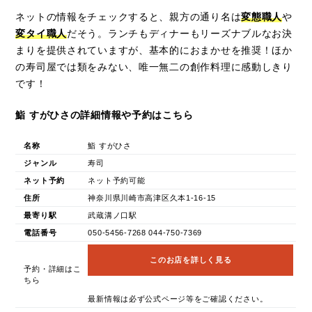
ネットの情報をチェックすると、親方の通り名は
変態職人
や
変タイ職人
だそう。ランチもディナーもリーズナブルなお決
まりを提供されていますが、基本的におまかせを推奨！ほか
の寿司屋では類をみない、唯一無二の創作料理に感動しきり
です！
鮨 すがひさの詳細情報や予約はこちら
名称
鮨 すがひさ
ジャンル
寿司
ネット予約
ネット予約可能
住所
神奈川県川崎市高津区久本1-16-15
最寄り駅
武蔵溝ノ口駅
電話番号
050-5456-7268 044-750-7369
このお店を詳しく見る
予約・詳細はこ
ちら
最新情報は必ず公式ページ等をご確認ください。