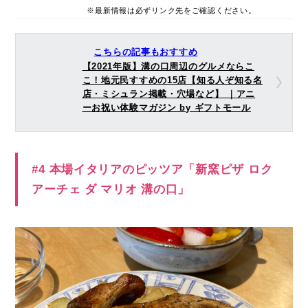
※最新情報は必ずリンク先をご確認ください。
こちらの記事もおすすめ
【2021年版】溝の口周辺のグルメならこ
こ！地元民すすめの15店【知る人ぞ知る名
店・ミシュラン掲載・穴場など】 ｜アニ
ーお祝い体験マガジン by ギフトモール
#4 本場イタリアのピッツア「新窯ピザ ロク
アーチェ ダ マリオ 溝の口」