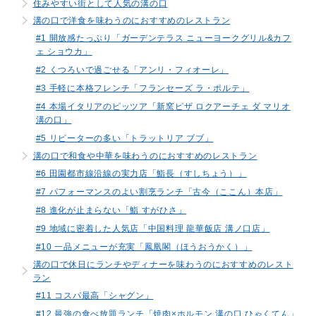
住みやすい街として人気の溝の口
溝の口で洋食を味わうのにおすすめのレストラン
#1 開放感たっぷり「ガーデンテラス ニューヨークグリル&カフ
ェ ショウカ」
#2 くつろいで過ごせる「アンリ・フィオーレ」
#3 手軽に本格フレンチ「フランセーズ ラ・ポルテ」
#4 本場イタリアのピッツア「新窯ピザ ロクアーチェ ダ マリオ
溝の口」
#5 リピーターの多い「トラットリア ブブ」
溝の口で和食や中華を味わうのにおすすめのレストラン
#6 田園都市線沿線の実力店「鮨長（すしちょう）」
#7 パフォーマンスのよい割烹ランチ「古今（ここん）本店」
#8 進化が止まらない「鮨 すがひさ」
#9 地域に密着した人気店「中国料理 龍華飯店 溝ノ口店」
#10 一品メニューが充実「鳳凰閣（ほうおうかく）」
溝の口で休日にランチやディナーを味わうのにおすすめのレスト
ラン
#11 コスパ最高「シャグン」
#12 最強の食べ放題ランチ「焼肉×ホルモン 溝の口 ひゃくてん」