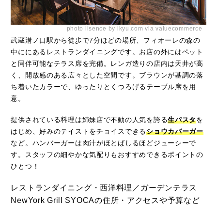
photo lisence by ikyu.com via valuecommerce
武蔵溝ノ口駅から徒歩で7分ほどの場所、フィオーレの森の
中ににあるレストランダイニングです。お店の外にはペット
と同伴可能なテラス席を完備。レンガ造りの店内は天井が高
く、開放感のある広々とした空間です。ブラウンが基調の落
ち着いたカラーで、ゆったりとくつろげるテーブル席を用
意。
提供されている料理は姉妹店で不動の人気を誇る
生パスタ
を
はじめ、好みのテイストをチョイスできる
ショウカバーガー
など。ハンバーガーは肉汁がほとばしるほどジューシーで
す。スタッフの細やかな気配りもおすすめできるポイントの
ひとつ！
レストランダイニング・西洋料理／ガーデンテラス
NewYork Grill SYOCAの住所・アクセスや予算など