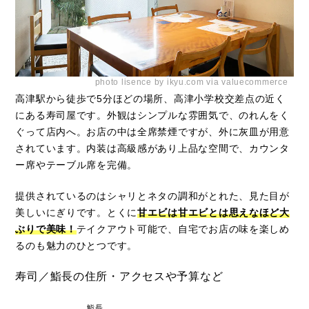
photo lisence by ikyu.com via valuecommerce
高津駅から徒歩で5分ほどの場所、高津小学校交差点の近く
にある寿司屋です。外観はシンプルな雰囲気で、のれんをく
ぐって店内へ。お店の中は全席禁煙ですが、外に灰皿が用意
されています。内装は高級感があり上品な空間で、カウンタ
ー席やテーブル席を完備。
提供されているのはシャリとネタの調和がとれた、見た目が
美しいにぎりです。とくに
甘エビは甘エビとは思えなほど大
ぶりで美味！
テイクアウト可能で、自宅でお店の味を楽しめ
るのも魅力のひとつです。
寿司／鮨長の住所・アクセスや予算など
鮨長