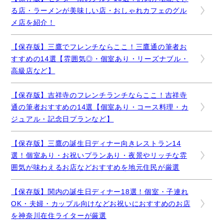
る店・ラーメンが美味しい店・おしゃれカフェのグル
メ店を紹介！
【保存版】三鷹でフレンチならここ！三鷹通の筆者お
すすめの14選【雰囲気◎・個室あり・リーズナブル・
高級店など】
【保存版】吉祥寺のフレンチランチならここ！吉祥寺
通の筆者おすすめの14選【個室あり・コース料理・カ
ジュアル・記念日プランなど】
【保存版】三鷹の誕生日ディナー向きレストラン14
選！個室あり・お祝いプランあり・夜景やリッチな雰
囲気が味わえるお店などおすすめを地元住民が厳選
【保存版】関内の誕生日ディナー18選！個室・子連れ
OK・夫婦・カップル向けなどお祝いにおすすめのお店
を神奈川在住ライターが厳選