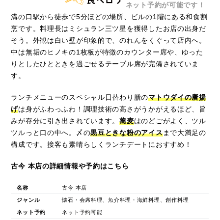
ネット予約が可能です！
溝の口駅から徒歩で5分ほどの場所、ビルの1階にある和食割
烹です。料理長はミシュラン三ツ星を獲得したお店の出身だ
そう。外観は白い壁が印象的で、のれんをくぐって店内へ。
中は無垢のヒノキの1枚板が特徴のカウンター席や、ゆった
りとしたひとときを過ごせるテーブル席が完備されていま
す。
ランチメニューのスペシャル日替わり膳の
マトウダイの唐揚
げ
は身がふわっふわ！調理技術の高さがうかがえるほど、旨
みが存分に引き出されています。
蕎麦
はのどごがよく、ツル
ツルっと口の中へ。〆の
黒豆ときな粉のアイス
まで大満足の
構成です。接客も素晴らしくランチデートにおすすめ！
古今 本店の詳細情報や予約はこちら
名称
古今 本店
ジャンル
懐石・会席料理、魚介料理・海鮮料理、創作料理
ネット予約
ネット予約可能