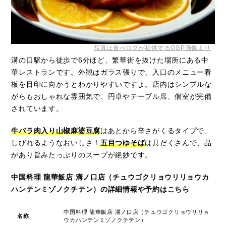
写真は食べログが提供するOGP画像より
溝の口駅から徒歩で6分ほど、繁華街を抜けた場所にある中
華レストランです。外観はガラス張りで、入口のメニュー看
板を目印に向かうとわかりやすいですよ。店内はシンプルな
がらもおしゃれな雰囲気で、円卓やテーブル席、個室が完備
されています。
牛バラ肉入り山椒麻婆豆腐
はあとから辛さがくるタイプで、
しびれるようなおいしさ！
五目つゆそば
は具だくさんで、品
があり旨みたっぷりのスープが絶妙です。
中国料理 龍華飯店 溝ノ口店（チュウゴクリョウリリョウカ
ハンテンミゾノクチテン）の詳細情報や予約はこちら
中国料理 龍華飯店 溝ノ口店（チュウゴクリョウリリョ
名称
ウカハンテンミゾノクチテン）