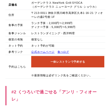
ガーデンテラス NewYork Grill SYOCA
店舗名
（ガーデンテラス ニューヨーク グリル ショウカ）
〒213-0011 神奈川県川崎市高津区久本1-16-21 フィオ
住所
ーレの森2号館 1F
ランチ予算：2,000円〜2,999円
食事の予算
ディナー予算：5,000円〜5,999円
食事ジャンル
レストランダイニング・西洋料理
個室の有無
個室なし
ネット予約
ネット予約が可能
参考リンク
公式ホームページ
食べログ
一休レストランで予約する
予約はこちら
※最新情報は必ずリンク先をご確認ください。
#2 くつろいで過ごせる「アンリ・フィオー
レ」