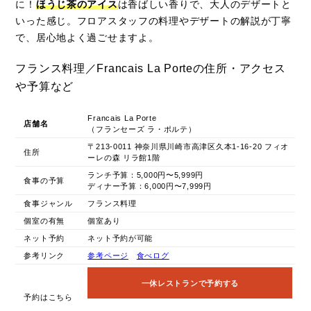
に！
ほうじ茶のアイス
は香ばしい香りで、大人のデザートと
いった感じ。フロアスタッフの料理やデザートの解説が丁寧
で、居心地よく過ごせますよ。
フランス料理／Francais La Porteの住所・アクセス
や予算など
Francais La Porte
店舗名
（フランセーズ ラ・ポルテ）
〒213-0011 神奈川県川崎市高津区久本1-16-20 フィオ
住所
ーレの森 リラ館1階
ランチ予算：5,000円〜5,999円
食事の予算
ディナー予算：6,000円〜7,999円
食事ジャンル
フランス料理
個室の有無
個室あり
ネット予約
ネット予約が可能
参考リンク
参考ページ
食べログ
一休レストランで予約する
予約はこちら