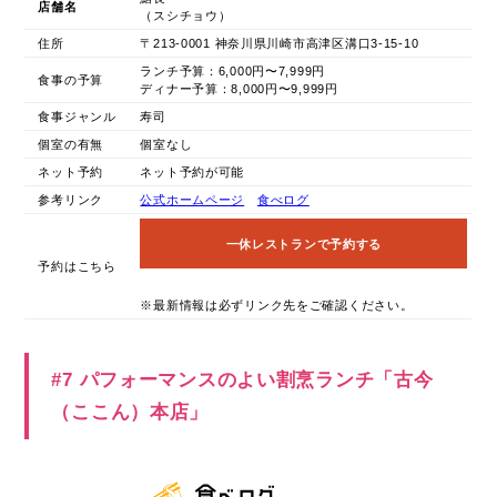
店舗名
（スシチョウ）
住所
〒213-0001 神奈川県川崎市高津区溝口3-15-10
ランチ予算：6,000円〜7,999円
食事の予算
ディナー予算：8,000円〜9,999円
食事ジャンル
寿司
個室の有無
個室なし
ネット予約
ネット予約が可能
参考リンク
公式ホームページ
食べログ
一休レストランで予約する
予約はこちら
※最新情報は必ずリンク先をご確認ください。
#7 パフォーマンスのよい割烹ランチ「古今
（ここん）本店」