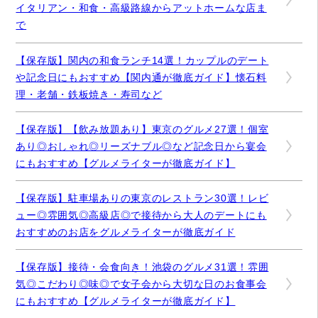
イタリアン・和食・高級路線からアットホームな店ま
で
【保存版】関内の和食ランチ14選！カップルのデート
や記念日にもおすすめ【関内通が徹底ガイド】懐石料
理・老舗・鉄板焼き・寿司など
【保存版】【飲み放題あり】東京のグルメ27選！個室
あり◎おしゃれ◎リーズナブル◎など記念日から宴会
にもおすすめ【グルメライターが徹底ガイド】
【保存版】駐車場ありの東京のレストラン30選！レビ
ュー◎雰囲気◎高級店◎で接待から大人のデートにも
おすすめのお店をグルメライターが徹底ガイド
【保存版】接待・会食向き！池袋のグルメ31選！雰囲
気◎こだわり◎味◎で女子会から大切な日のお食事会
にもおすすめ【グルメライターが徹底ガイド】