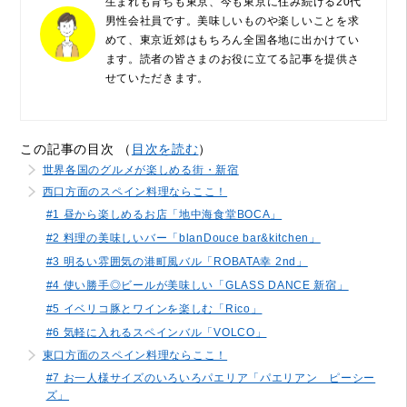
生まれも育ちも東京、今も東京に住み続ける20代
男性会社員です。美味しいものや楽しいことを求
めて、東京近郊はもちろん全国各地に出かけてい
ます。読者の皆さまのお役に立てる記事を提供さ
せていただきます。
この記事の目次 （
目次を読む
）
世界各国のグルメが楽しめる街・新宿
西口方面のスペイン料理ならここ！
#1 昼から楽しめるお店「地中海食堂BOCA」
#2 料理の美味しいバー「blanDouce bar&kitchen」
#3 明るい雰囲気の港町風バル「ROBATA幸 2nd」
#4 使い勝手◎ビールが美味しい「GLASS DANCE 新宿」
#5 イベリコ豚とワインを楽しむ「Rico」
#6 気軽に入れるスペインバル「VOLCO」
東口方面のスペイン料理ならここ！
#7 お一人様サイズのいろいろパエリア「パエリアン ピーシー
ズ」