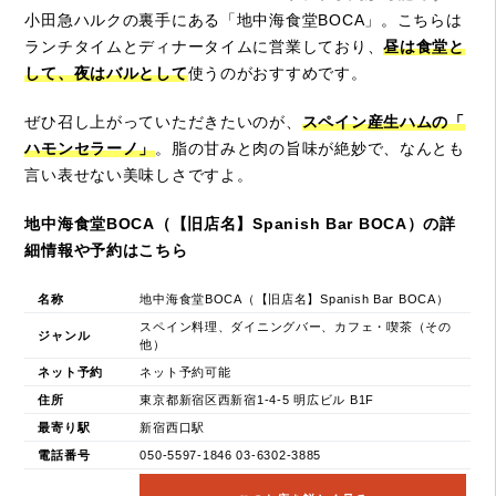
小田急ハルクの裏手にある「地中海食堂BOCA」。こちらは
ランチタイムとディナータイムに営業しており、
昼は食堂と
して、夜はバルとして
使うのがおすすめです。
ぜひ召し上がっていただきたいのが、
スペイン産生ハムの「
ハモンセラーノ」
。脂の甘みと肉の旨味が絶妙で、なんとも
言い表せない美味しさですよ。
地中海食堂BOCA（【旧店名】Spanish Bar BOCA）の詳
細情報や予約はこちら
名称
地中海食堂BOCA（【旧店名】Spanish Bar BOCA）
スペイン料理、ダイニングバー、カフェ・喫茶（その
ジャンル
他）
ネット予約
ネット予約可能
住所
東京都新宿区西新宿1-4-5 明広ビル B1F
最寄り駅
新宿西口駅
電話番号
050-5597-1846 03-6302-3885