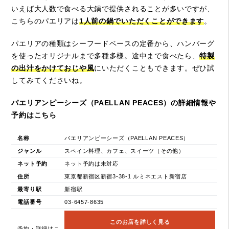
いえば大人数で食べる大鍋で提供されることが多いですが、
こちらのパエリアは
1人前の鍋でいただくことができます
。
パエリアの種類はシーフードベースの定番から、ハンバーグ
を使ったオリジナルまで多種多様。途中まで食べたら、
特製
の出汁をかけておじや風
にいただくこともできます。ぜひ試
してみてくださいね。
パエリアンピーシーズ（PAELLAN PEACES）の詳細情報や
予約はこちら
名称
パエリアンピーシーズ（PAELLAN PEACES）
ジャンル
スペイン料理、カフェ、スイーツ（その他）
ネット予約
ネット予約は未対応
住所
東京都新宿区新宿3-38-1 ルミネエスト新宿店
最寄り駅
新宿駅
電話番号
03-6457-8635
このお店を詳しく見る
予約・詳細はこ