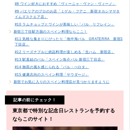
#8 ワイン好きにおすすめ「ヴィーニャ・ヴァン・ヴィーノ」
#9 パエリアのプロのお店「ミゲル・フアニ 新宿タカシマヤタ
イムズスクエア店」
#10 ラムチョップとワインが美味しい「バル リフレイン」
新宿三丁目駅方面のスペイン料理ならここ！
#11 気軽な集まりにぴったり「地中海バル GRATERRA 新宿3
丁目店」
#12 リーズナブルに絶品料理が楽しめる「生ハム 新宿店」
#13 駅直結のバル「スペイン魚介バル 新宿三丁目店」
#14 御苑の風を感じられる「バル・ぺロタ」
#15 健康志向のスペイン料理「サウダージ」
新宿でお気に入りのスペイン料理店が見つかりますように
記事の前にチェック！
東京都で特別な記念日レストランを予約する
ならこのサイト！