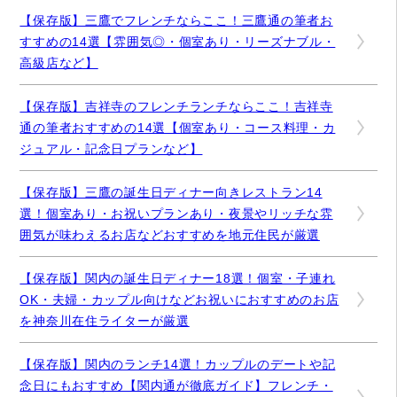
【保存版】三鷹でフレンチならここ！三鷹通の筆者お
すすめの14選【雰囲気◎・個室あり・リーズナブル・
高級店など】
【保存版】吉祥寺のフレンチランチならここ！吉祥寺
通の筆者おすすめの14選【個室あり・コース料理・カ
ジュアル・記念日プランなど】
【保存版】三鷹の誕生日ディナー向きレストラン14
選！個室あり・お祝いプランあり・夜景やリッチな雰
囲気が味わえるお店などおすすめを地元住民が厳選
【保存版】関内の誕生日ディナー18選！個室・子連れ
OK・夫婦・カップル向けなどお祝いにおすすめのお店
を神奈川在住ライターが厳選
【保存版】関内のランチ14選！カップルのデートや記
念日にもおすすめ【関内通が徹底ガイド】フレンチ・