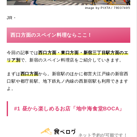
image by PIXTA / 78037495
JR・
西口方面のスペイン料理ならここ！
今回の記事では
西口方面・東口方面・新宿三丁目駅方面のエ
リア別
で、新宿のスペイン料理店をご紹介していきます。
まずは
西口方面
から。新宿駅のほかに都営大江戸線の新宿西
口駅や都庁前駅、地下鉄丸ノ内線の西新宿駅も利用できます
よ。
#1 昼から楽しめるお店「地中海食堂BOCA」
ネット予約が可能です！