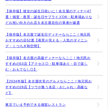
【保存版】彼女の誕生日祝いに！名古屋のディナー47
選！個室・夜景・誕生日サプライズOK・駐車場ありな
どお祝い向きのお店を名古屋在住の筆者が厳選
【保存版】名古屋で誕生日ディナーならここ！地元民
おすすめの店52選【夜景が見える・人気のダイニン
グ・くつろぎ和空間】
【保存版】名古屋の高級ディナーならここ！地元民お
すすめの53店【アクセス◎・駐車場あり・目で楽し
む・おもてなし◎】
【2024年版】名古屋伏見のグルメならここ！地元民お
すすめの28店【ツウが集う名店・おしゃれ・高級な
ど】
東京でいま予約できる個室レストラン