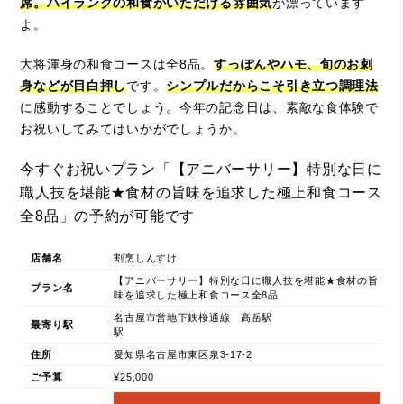
席。ハイランクの和食がいただける雰囲気
が漂っています
よ。
大将渾身の和食コースは全8品。
すっぽんやハモ、旬のお刺
身などが目白押し
です。
シンプルだからこそ引き立つ調理法
に感動することでしょう。今年の記念日は、素敵な食体験で
お祝いしてみてはいかがでしょうか。
今すぐお祝いプラン「【アニバーサリー】特別な日に
職人技を堪能★食材の旨味を追求した極上和食コース
全8品」の予約が可能です
店舗名
割烹しんすけ
【アニバーサリー】特別な日に職人技を堪能★食材の旨
プラン名
味を追求した極上和食コース全8品
名古屋市営地下鉄桜通線 高岳駅
最寄り駅
駅
住所
愛知県名古屋市東区泉3-17-2
ご予算
¥25,000