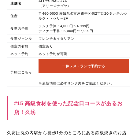
ALLY’S NAGOYA
店舗名
（アリーズナゴヤ）
〒460-0003 愛知県名古屋市中区錦2丁目20-5 ホテルシ
住所
ルク・トゥリー2F
ランチ予算：4,000円〜4,999円
食事の予算
ディナー予算：6,000円〜7,999円
食事ジャンル
フレンチ＆イタリアン
個室の有無
個室あり
ネット予約
ネット予約が可能
一休レストランで予約する
予約はこちら
※最新情報は必ずリンク先をご確認ください。
#15 高級食材を使った記念日コースがあるお
店！久坊
久坊は丸の内駅から徒歩1分のところにある鉄板焼きのお店