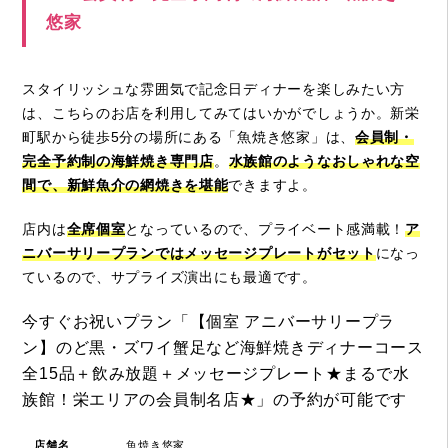
悠家
スタイリッシュな雰囲気で記念日ディナーを楽しみたい方
は、こちらのお店を利用してみてはいかがでしょうか。新栄
町駅から徒歩5分の場所にある「魚焼き悠家」は、
会員制・
完全予約制の海鮮焼き専門店
。
水族館のようなおしゃれな空
間で、新鮮魚介の網焼きを堪能
できますよ。
店内は
全席個室
となっているので、プライベート感満載！
ア
ニバーサリープランではメッセージプレートがセット
になっ
ているので、サプライズ演出にも最適です。
今すぐお祝いプラン「【個室 アニバーサリープラ
ン】のど黒・ズワイ蟹足など海鮮焼きディナーコース
全15品＋飲み放題＋メッセージプレート★まるで水
族館！栄エリアの会員制名店★」の予約が可能です
店舗名
魚焼き悠家