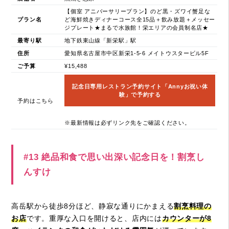
【個室 アニバーサリープラン】のど黒・ズワイ蟹足な
プラン名
ど海鮮焼きディナーコース全15品＋飲み放題＋メッセー
ジプレート★まるで水族館！栄エリアの会員制名店★
最寄り駅
地下鉄東山線「新栄駅」駅
住所
愛知県名古屋市中区新栄1-5-6 メイトウスタービル5F
ご予算
¥15,488
記念日専用レストラン予約サイト「Annyお祝い体
験」で予約する
予約はこちら
※最新情報は必ずリンク先をご確認ください。
#13 絶品和食で思い出深い記念日を！割烹し
んすけ
高岳駅から徒歩8分ほど、静寂な通りにかまえる
割烹料理の
お店
です。重厚な入口を開けると、店内には
カウンターが8