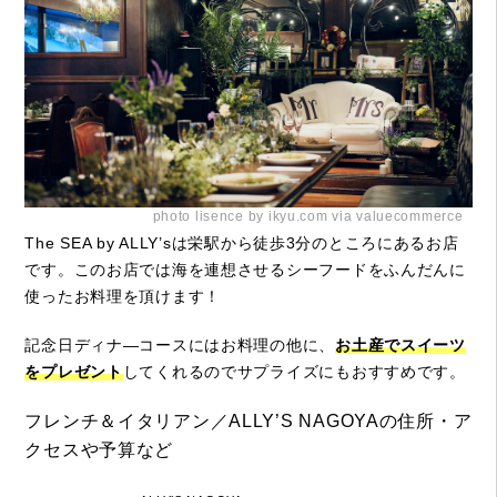
photo lisence by ikyu.com via valuecommerce
The SEA by ALLY’sは栄駅から徒歩3分のところにあるお店
です。このお店では海を連想させるシーフードをふんだんに
使ったお料理を頂けます！
記念日ディナ―コースにはお料理の他に、
お土産でスイーツ
をプレゼント
してくれるのでサプライズにもおすすめです。
フレンチ＆イタリアン／ALLY’S NAGOYAの住所・ア
クセスや予算など