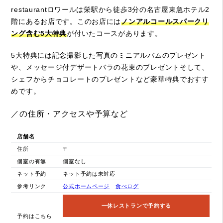
restaurantロワールは栄駅から徒歩3分の名古屋東急ホテル2
階にあるお店です。このお店には
ノンアルコールスパークリ
ング含む5大特典
が付いたコースがあります。
5大特典には記念撮影した写真のミニアルバムのプレゼント
や、メッセージ付デザートバラの花束のプレゼントそして、
シェフからチョコレートのプレゼントなど豪華特典でおすす
めです。
／の住所・アクセスや予算など
店舗名
住所
〒
個室の有無
個室なし
ネット予約
ネット予約は未対応
参考リンク
公式ホームページ
食べログ
一休レストランで予約する
予約はこちら