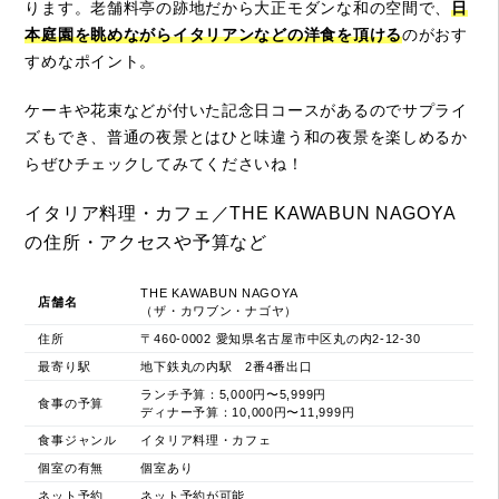
ります。老舗料亭の跡地だから大正モダンな和の空間で、
日
本庭園を眺めながらイタリアンなどの洋食を頂ける
のがおす
すめなポイント。
ケーキや花束などが付いた記念日コースがあるのでサプライ
ズもでき、普通の夜景とはひと味違う和の夜景を楽しめるか
らぜひチェックしてみてくださいね！
イタリア料理・カフェ／THE KAWABUN NAGOYA
の住所・アクセスや予算など
THE KAWABUN NAGOYA
店舗名
（ザ・カワブン・ナゴヤ）
住所
〒460-0002 愛知県名古屋市中区丸の内2-12-30
最寄り駅
地下鉄丸の内駅 2番4番出口
ランチ予算：5,000円〜5,999円
食事の予算
ディナー予算：10,000円〜11,999円
食事ジャンル
イタリア料理・カフェ
個室の有無
個室あり
ネット予約
ネット予約が可能