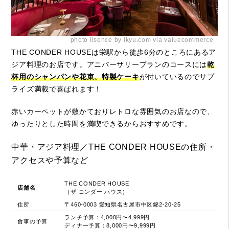
photo lisence by ikyu.com via valuecommerce
THE CONDER HOUSEは栄駅から徒歩6分のところにあるア
ジア料理のお店です。アニバーサリープランのコースには
乾
杯用のシャンパンや花束、特製ケーキ
が付いているのでサプ
ライズ満載で喜ばれます！
赤いカーペットが敷かておりレトロな雰囲気のお店なので、
ゆったりとした時間を満喫できるからおすすめです。
中華・アジア料理／THE CONDER HOUSEの住所・
アクセスや予算など
THE CONDER HOUSE
店舗名
（ザ コンダー ハウス）
住所
〒460-0003 愛知県名古屋市中区錦2-20-25
ランチ予算：4,000円〜4,999円
食事の予算
ディナー予算：8,000円〜9,999円