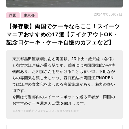
2024年05月07日
両国
東京都
【保存版】両国でケーキならここ！スイーツ
マニアおすすめの17選【テイクアウトOK・
記念日ケーキ・ケーキ自慢のカフェなど】
東京都墨田区横綱にある両国駅。JR中央・総武線（各停）
と都営大江戸線が通る駅です。近隣には両国国技館がや博
物館あり、お相撲さんを見かけることも多い街。下町なが
らの雰囲気を醸し出しつつ、西口直結の両国江戸NOREN
では江戸の食文化を楽しめる商業施設があり、魅力の多い
街です。
今回は毎週都内のスイーツスポットを巡る筆者が、両国の
おすすめケーキ屋さん17選を紹介します。
※本サイトは広告プログラムにより収益を得ています。