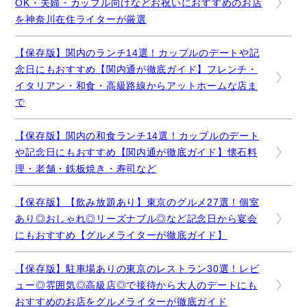
OK・夫婦・カップル向けなどお祝いにおすすめのお店
を神奈川在住ライターが厳選
【保存版】関内のランチ14選！カップルのデートや記
念日にもおすすめ【関内通が徹底ガイド】フレンチ・
イタリアン・和食・高級路線からアットホームな店ま
で
【保存版】関内の和食ランチ14選！カップルのデート
や記念日にもおすすめ【関内通が徹底ガイド】懐石料
理・老舗・鉄板焼き・寿司など
【保存版】【飲み放題あり】東京のグルメ27選！個室
あり◎おしゃれ◎リーズナブル◎など記念日から宴会
にもおすすめ【グルメライターが徹底ガイド】
【保存版】駐車場ありの東京のレストラン30選！レビ
ュー◎雰囲気◎高級店◎で接待から大人のデートにも
おすすめのお店をグルメライターが徹底ガイド