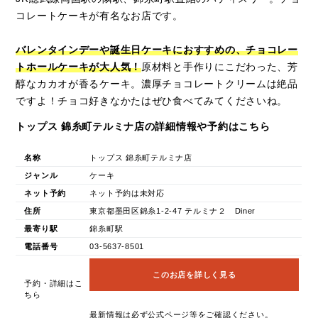
コレートケーキが有名なお店です。
バレンタインデーや誕生日ケーキにおすすめの、チョコレー
トホールケーキが大人気！
原材料と手作りにこだわった、芳
醇なカカオが香るケーキ。濃厚チョコレートクリームは絶品
ですよ！チョコ好きなかたはぜひ食べてみてくださいね。
トップス 錦糸町テルミナ店の詳細情報や予約はこちら
名称
トップス 錦糸町テルミナ店
ジャンル
ケーキ
ネット予約
ネット予約は未対応
住所
東京都墨田区錦糸1-2-47 テルミナ２ Diner
最寄り駅
錦糸町駅
電話番号
03-5637-8501
このお店を詳しく見る
予約・詳細はこ
ちら
最新情報は必ず公式ページ等をご確認ください。