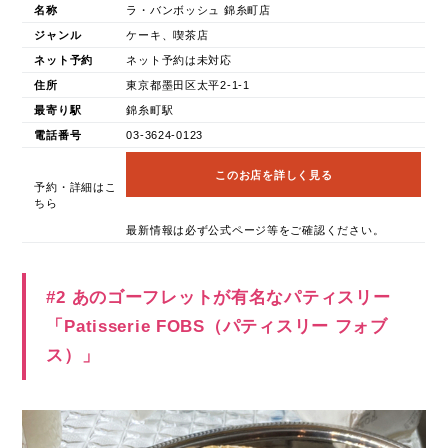
名称
ラ・バンボッシュ 錦糸町店
ジャンル
ケーキ、喫茶店
ネット予約
ネット予約は未対応
住所
東京都墨田区太平2-1-1
最寄り駅
錦糸町駅
電話番号
03-3624-0123
このお店を詳しく見る
予約・詳細はこ
ちら
最新情報は必ず公式ページ等をご確認ください。
#2 あのゴーフレットが有名なパティスリー
「Patisserie FOBS（パティスリー フォブ
ス）」