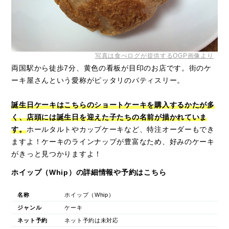
写真は食べログが提供するOGP画像より
両国駅から徒歩7分、黄色の看板が目印のお店です。街のケ
ーキ屋さんという愛称がピッタリのパティスリー。
誕生日ケーキはこちらのショートケーキを購入するかたが多
く、店頭には誕生日を迎えた子たちの名前が描かれていま
す。
ホールタルトやカップケーキなど、特注オーダーもでき
ますよ！ケーキのラインナップが豊富なため、好みのケーキ
がきっと見つかりますよ！
ホイップ（Whip）の詳細情報や予約はこちら
名称
ホイップ（Whip）
ジャンル
ケーキ
ネット予約
ネット予約は未対応