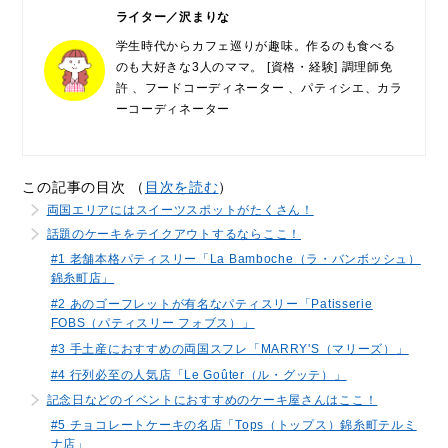
ライター／沢まりな
学生時代からカフェ巡りが趣味。作るのも食べる
のも大好きな3人のママ。 [資格・経験] 調理師免
許 、フードコーディネーター 、パティシエ、カラ
ーコーディネーター
この記事の目次 （
目次を読む
）
両国エリアにはスイーツスポットがたくさん！
話題のケーキをテイクアウトするならここ！
#1 老舗本格パティスリー「La Bamboche（ラ・バンボッシュ）
錦糸町店」
#2 あのゴーフレットが有名なパティスリー「Patisserie
FOBS（パティスリー フォブス）」
#3 手土産におすすめの両国スフレ「MARRY'S（マリーズ）」
#4 行列必至の人気店「Le Goûter（ル・グッテ）」
記念日などのイベントにおすすめのケーキ屋さんはここ！
#5 チョコレートケーキの名店「Tops（トップス）錦糸町テルミ
ナ店」