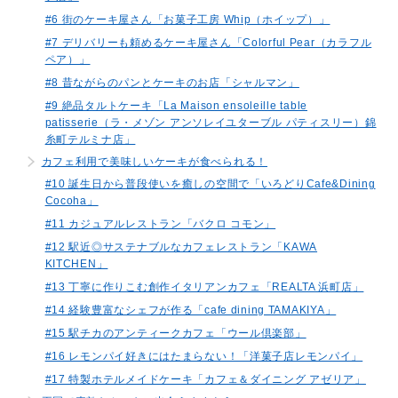
#6 街のケーキ屋さん「お菓子工房 Whip（ホイップ）」
#7 デリバリーも頼めるケーキ屋さん「Colorful Pear（カラフル
ペア）」
#8 昔ながらのパンとケーキのお店「シャルマン」
#9 絶品タルトケーキ「La Maison ensoleille table
patisserie（ラ・メゾン アンソレイユターブル パティスリー）錦
糸町テルミナ店」
カフェ利用で美味しいケーキが食べられる！
#10 誕生日から普段使いを癒しの空間で「いろどりCafe&Dining
Cocoha」
#11 カジュアルレストラン「バクロ コモン」
#12 駅近◎サステナブルなカフェレストラン「KAWA
KITCHEN」
#13 丁寧に作りこむ創作イタリアンカフェ「REALTA 浜町店」
#14 経験豊富なシェフが作る「cafe dining TAMAKIYA」
#15 駅チカのアンティークカフェ「ウール倶楽部」
#16 レモンパイ好きにはたまらない！「洋菓子店レモンパイ」
#17 特製ホテルメイドケーキ「カフェ＆ダイニング アゼリア」