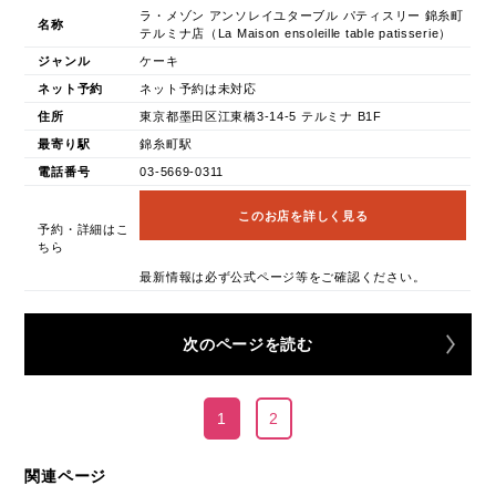
ラ・メゾン アンソレイユターブル パティスリー 錦糸町
名称
テルミナ店（La Maison ensoleille table patisserie）
ジャンル
ケーキ
ネット予約
ネット予約は未対応
住所
東京都墨田区江東橋3-14-5 テルミナ B1F
最寄り駅
錦糸町駅
電話番号
03-5669-0311
このお店を詳しく見る
予約・詳細はこ
ちら
最新情報は必ず公式ページ等をご確認ください。
次のページを読む
1
2
関連ページ