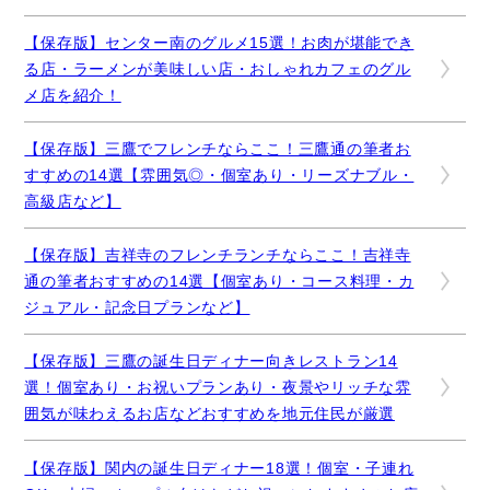
【保存版】センター南のグルメ15選！お肉が堪能でき
る店・ラーメンが美味しい店・おしゃれカフェのグル
メ店を紹介！
【保存版】三鷹でフレンチならここ！三鷹通の筆者お
すすめの14選【雰囲気◎・個室あり・リーズナブル・
高級店など】
【保存版】吉祥寺のフレンチランチならここ！吉祥寺
通の筆者おすすめの14選【個室あり・コース料理・カ
ジュアル・記念日プランなど】
【保存版】三鷹の誕生日ディナー向きレストラン14
選！個室あり・お祝いプランあり・夜景やリッチな雰
囲気が味わえるお店などおすすめを地元住民が厳選
【保存版】関内の誕生日ディナー18選！個室・子連れ