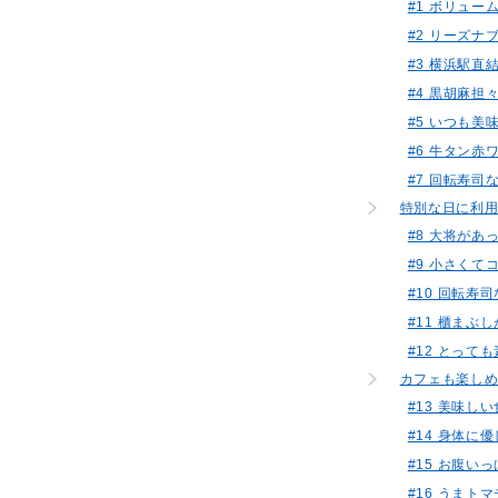
#1 ボリュ
#2 リーズ
#3 横浜駅
#4 黒胡麻
#5 いつも美
#6 牛タン
#7 回転寿
特別な日に利
#8 大将が
#9 小さくて
#10 回転
#11 櫃ま
#12 とっ
カフェも楽し
#13 美味
#14 身体に
#15 お腹
#16 うま