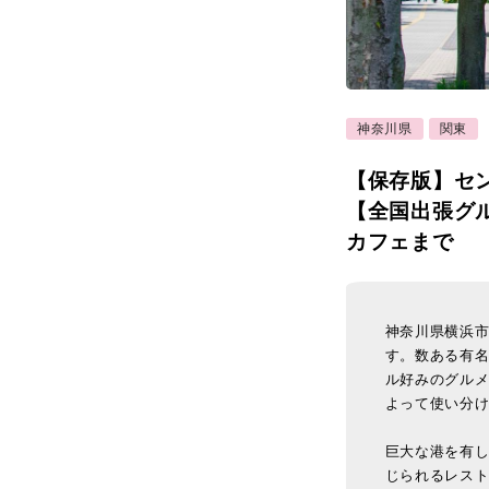
神奈川県
関東
【保存版】セ
【全国出張グ
カフェまで
神奈川県横浜
す。数ある有
ル好みのグル
よって使い分
巨大な港を有
じられるレス