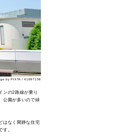
age by PIXTA / 41697158
インの2路線が乗り
。公園が多いので緑
どはなく閑静な住宅
です。