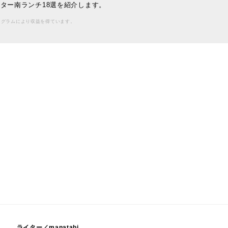
ター南ランチ18選を紹介します。
ログラムにより収益を得ています。
ライター／manatabi