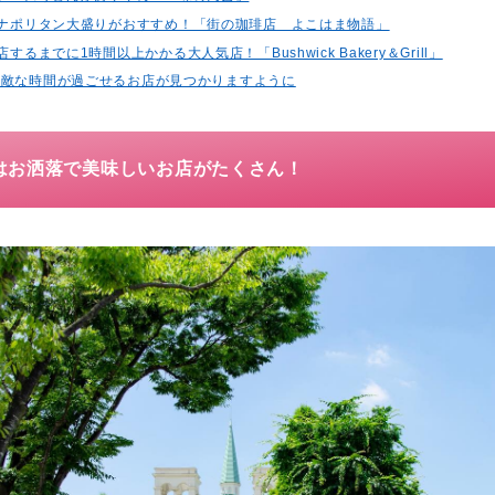
ちりナポリタン大盛りがおすすめ！「街の珈琲店 よこはま物語」
店するまでに1時間以上かかる大人気店！「Bushwick Bakery＆Grill」
素敵な時間が過ごせるお店が見つかりますように
はお洒落で美味しいお店がたくさん！