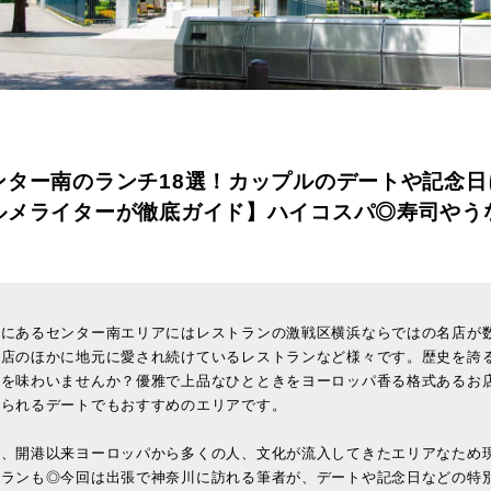
ンター南のランチ18選！カップルのデートや記念日
ルメライターが徹底ガイド】ハイコスパ◎寿司やう
市にあるセンター南エリアにはレストランの激戦区横浜ならではの名店が
名店のほかに地元に愛され続けているレストランなど様々です。歴史を誇
メを味わいませんか？優雅で上品なひとときをヨーロッパ香る格式あるお
けられるデートでもおすすめのエリアです。
し、開港以来ヨーロッパから多くの人、文化が流入してきたエリアなため
トランも◎今回は出張で神奈川に訪れる筆者が、デートや記念日などの特