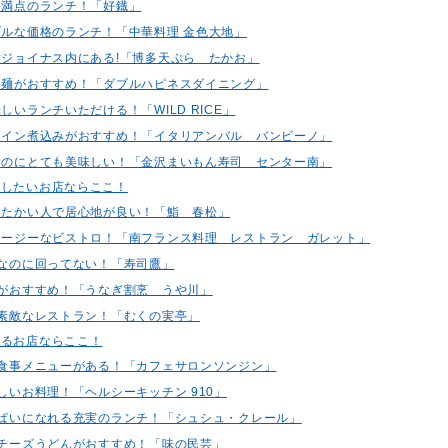
ーム満点のランチ！「好鐡」
ナブルな価格のランチ！「中華料理 金色大地」
直結ジョイナス内にある!「博多天ぷら たかお」
担々麺がおすすめ！「ダブルハピネスダイニング」
味しいランチいただける！「WILD RICE」
赤ワイン煮込みがおすすめ！「イタリアンバル バンビーノ」
司なのにとても美味しい！「金沢まいもん寿司 センター南」
用したいお店ならここ！
あったかい人で居心地が良い！「鮨 春松」
コージーなビストロ！「南フランス料理 レストラン ガレット」
寿司なのに回ってない！「寿司鷹」
ぶしがおすすめ！「うなぎ割烹 うや川」
ても素敵なレストラン！「むくの実亭」
めるお店ならここ！
しい食事メニューがある！「カフェサロンソンジン」
優しいお料理！「ヘルシーキッチン 910」
いっぱいになれる充実のランチ！「シュシュ・クレール」
トマチーズうどんがおすすめ！「味の民芸」