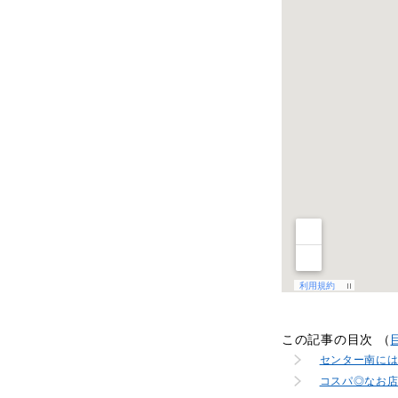
この記事の目次 （
センター南に
コスパ◎なお