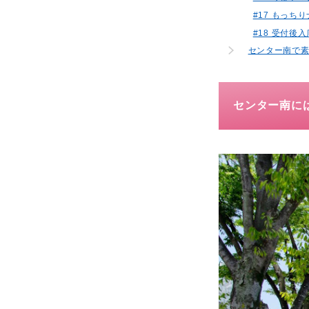
#17 もっ
#18 受付後入
センター南で
センター南に