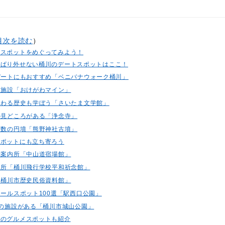
目次を読む
）
めスポットをめぐってみよう！
っぱり外せない桶川のデートスポットはここ！
プデートにもおすすめ「ベニバナウォーク桶川」
商業施設「おけがわマイン」
まつわる歴史も学ぼう「さいたま文学館」
んの見どころがある「浄念寺」
も有数の円墳「熊野神社古墳」
スポットにも立ち寄ろう
観光案内所「中山道宿場館」
新名所「桶川飛行学校平和祈念館」
料「桶川市歴史民俗資料館」
クールスポット100選「駅西口公園」
さんの施設がある「桶川市城山公園」
めのグルメスポットも紹介