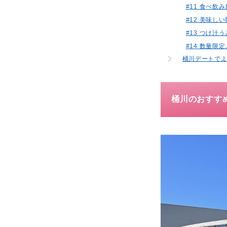
#11 食べ
#12 美味
#13 つけ汁
#14 数量
桶川デートでよ
桶川のおすす