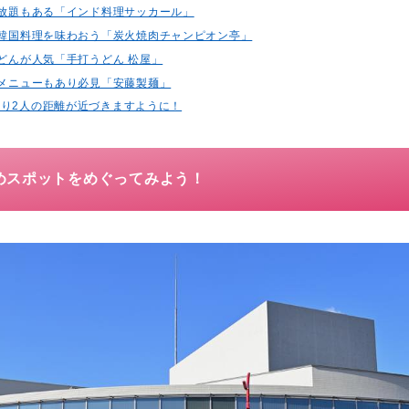
飲み放題もある「インド料理サッカール」
しい韓国料理を味わおう「炭火焼肉チャンピオン亭」
うどんが人気「手打うどん 松屋」
限定メニューもあり必見「安藤製麺」
り2人の距離が近づきますように！
めスポットをめぐってみよう！