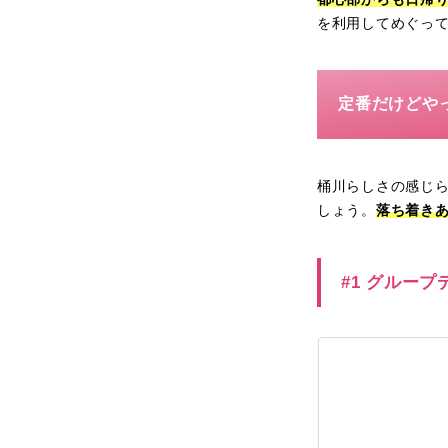
を利用してめぐっ
定番だけどや
桶川らしさの感じ
しょう。
落ち着き
#1 グルー