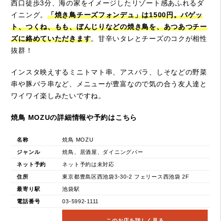
西口徒歩3分、海の家をイメージしたリゾート感あふれるダ
イニング。
「焼き鳥チーズフォンデュ」は1500円。バゲッ
ト、つくね、もも、ぼんじりなどの焼き鳥を、あつあつチー
ズに絡めていただきます
。甘辛いタレとチーズのコクが相性
抜群！
インスタ映えするミニトマト串、アスパラ、しそなどの野菜
串や豚バラ串など、メニューが豊富なので気の合う友人達と
ワイワイ楽しみたいですね。
焼鳥 MOZUの詳細情報や予約はこちら
名称
焼鳥 MOZU
ジャンル
焼鳥、居酒屋、ダイニングバー
ネット予約
ネット予約は未対応
住所
東京都豊島区西池袋3-30-2 フェリース西池袋 2F
最寄り駅
池袋駅
電話番号
03-5992-1111
このお店を詳しく見る