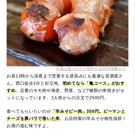
写真は食べログが提供するOGP画像より
お昼12時から深夜まで営業する昼呑みにも最適な居酒屋さ
ん。西口徒歩1分と好立地。
初めてなら「亀コース」がおす
すめ
。定番のモモ肉や海老、野菜、など7種類の串焼きがセ
ットになっています。2人前からの注文で2500円。
食べてもらいたいのが
「辛みそピー肉」350円。ピーマンと
チーズを豚バラで巻いた串
。お店特製の辛みそが相性抜群！
お酒の進む味ですよ。