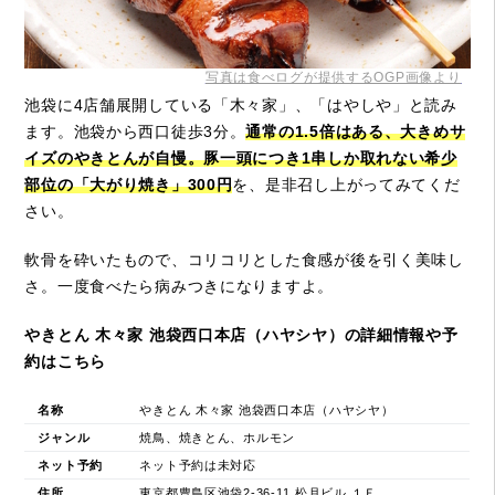
写真は食べログが提供するOGP画像より
池袋に4店舗展開している「木々家」、「はやしや」と読み
ます。池袋から西口徒歩3分。
通常の1.5倍はある、大きめサ
イズのやきとんが自慢。豚一頭につき1串しか取れない希少
部位の「大がり焼き」300円
を、是非召し上がってみてくだ
さい。
軟骨を砕いたもので、コリコリとした食感が後を引く美味し
さ。一度食べたら病みつきになりますよ。
やきとん 木々家 池袋西口本店（ハヤシヤ）の詳細情報や予
約はこちら
名称
やきとん 木々家 池袋西口本店（ハヤシヤ）
ジャンル
焼鳥、焼きとん、ホルモン
ネット予約
ネット予約は未対応
住所
東京都豊島区池袋2-36-11 松月ビル １Ｆ