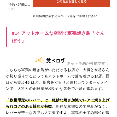
このお店を詳しく見る
予約・詳細はこ
ちら
最新情報は必ず公式ページ等をご確認ください。
#14 アットホームな空間で軍鶏焼き鳥「ぐん
ぼう」
ネット予約が可能です！
こちらも軍鶏の焼き鳥がいただけるお店で、大将と女将さん
が切り盛りするとってもアットホームで落ち着けるお店。西
口から徒歩4分ほど。厨房をぐるりと囲むカウンターがメイ
ンで、大将との距離感が和やかな気分でお酒が進みます。
「数量限定のレバー」は、絶妙な焼き加減でレアに焼き上げ
られコクのある旨味が特徴
。新鮮な軍鶏なので臭みがなく、
レバーが苦手な方でも大丈夫ですよ。軍鶏の全ての部位が贅