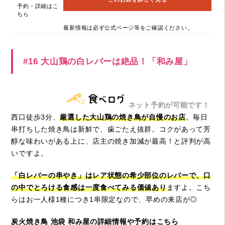
予約・詳細はこ
ちら
最新情報は必ず公式ページ等をご確認ください。
#16 大山鶏の白レバーは絶品！「和み屋」
ネット予約が可能です！
西口徒歩3分、
厳選した大山鶏の焼き鳥が自慢のお店
。毎日
串打ちした焼き鳥は新鮮で、歯ごたえ抜群。コクがあって芳
醇な味わいがある上に、店主の焼き加減が最高！と評判が高
いですよ。
「白レバーの串やき」はレア状態の希少部位のレバーで、口
の中でとろける食感は一度食べてみる価値あり
ますよ。こち
らはお一人様1種につき1串限定なので、早めの来店が◎
炭火焼き鳥 池袋 和み屋の詳細情報や予約はこちら