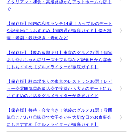
イタリアン・和食・高級路線からアットホームな店ま
で
【保存版】関内の和食ランチ14選！カップルのデート
や記念日にもおすすめ【関内通が徹底ガイド】懐石料
理・老舗・鉄板焼き・寿司など
【保存版】【飲み放題あり】東京のグルメ27選！個室
あり◎おしゃれ◎リーズナブル◎など記念日から宴会
にもおすすめ【グルメライターが徹底ガイド】
【保存版】駐車場ありの東京のレストラン30選！レビ
ュー◎雰囲気◎高級店◎で接待から大人のデートにも
おすすめのお店をグルメライターが徹底ガイド
【保存版】接待・会食向き！池袋のグルメ31選！雰囲
気◎こだわり◎味◎で女子会から大切な日のお食事会
にもおすすめ【グルメライターが徹底ガイド】