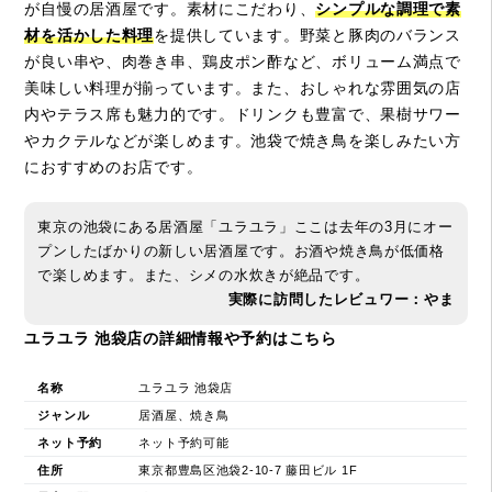
が自慢の居酒屋です。素材にこだわり、
シンプルな調理で素
材を活かした料理
を提供しています。野菜と豚肉のバランス
が良い串や、肉巻き串、鶏皮ポン酢など、ボリューム満点で
美味しい料理が揃っています。また、おしゃれな雰囲気の店
内やテラス席も魅力的です。ドリンクも豊富で、果樹サワー
やカクテルなどが楽しめます。池袋で焼き鳥を楽しみたい方
におすすめのお店です。
東京の池袋にある居酒屋「ユラユラ」ここは去年の3月にオー
プンしたばかりの新しい居酒屋です。お酒や焼き鳥が低価格
で楽しめます。また、シメの水炊きが絶品です。
実際に訪問したレビュワー：やま
ユラユラ 池袋店の詳細情報や予約はこちら
名称
ユラユラ 池袋店
ジャンル
居酒屋、焼き鳥
ネット予約
ネット予約可能
住所
東京都豊島区池袋2-10-7 藤田ビル 1F