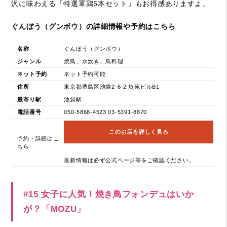
沢に味わえる「特選軍鶏5本セット」もお得感ありますよ。
ぐんぼう（グンボウ）の詳細情報や予約はこちら
名称
ぐんぼう（グンボウ）
ジャンル
焼鳥、水炊き、鳥料理
ネット予約
ネット予約可能
住所
東京都豊島区池袋2-6-2 魚苑ビルB1
最寄り駅
池袋駅
電話番号
050-5868-4523 03-5391-8870
このお店を詳しく見る
予約・詳細はこ
ちら
最新情報は必ず公式ページ等をご確認ください。
#15 女子に人気！焼き鳥フォンデュはいか
が？「MOZU」