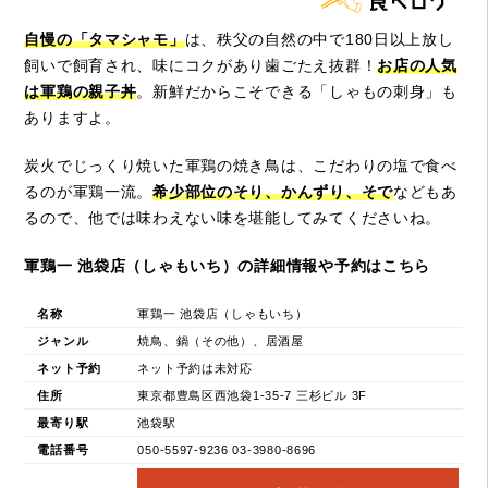
自慢の「タマシャモ」
は、秩父の自然の中で180日以上放し
飼いで飼育され、味にコクがあり歯ごたえ抜群！
お店の人気
は軍鶏の親子丼
。新鮮だからこそできる「しゃもの刺身」も
ありますよ。
炭火でじっくり焼いた軍鶏の焼き鳥は、こだわりの塩で食べ
るのが軍鶏一流。
希少部位のそり、かんずり、そで
などもあ
るので、他では味わえない味を堪能してみてくださいね。
軍鶏一 池袋店（しゃもいち）の詳細情報や予約はこちら
名称
軍鶏一 池袋店（しゃもいち）
ジャンル
焼鳥、鍋（その他）、居酒屋
ネット予約
ネット予約は未対応
住所
東京都豊島区西池袋1-35-7 三杉ビル 3F
最寄り駅
池袋駅
電話番号
050-5597-9236 03-3980-8696