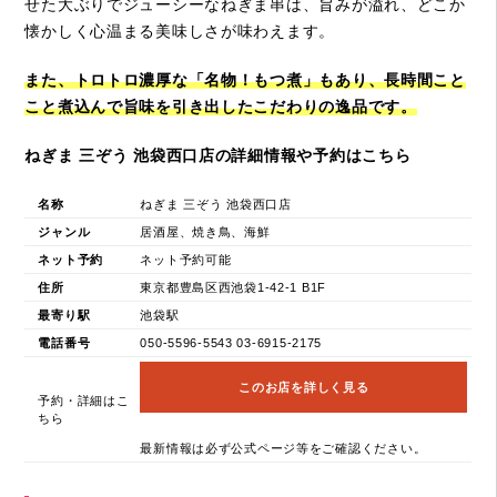
せた大ぶりでジューシーなねぎま串は、旨みが溢れ、どこか
懐かしく心温まる美味しさが味わえます。
また、トロトロ濃厚な「名物！もつ煮」もあり、長時間こと
こと煮込んで旨味を引き出したこだわりの逸品です。
ねぎま 三ぞう 池袋西口店の詳細情報や予約はこちら
名称
ねぎま 三ぞう 池袋西口店
ジャンル
居酒屋、焼き鳥、海鮮
ネット予約
ネット予約可能
住所
東京都豊島区西池袋1-42-1 B1F
最寄り駅
池袋駅
電話番号
050-5596-5543 03-6915-2175
このお店を詳しく見る
予約・詳細はこ
ちら
最新情報は必ず公式ページ等をご確認ください。