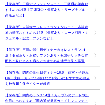
【保存版】三鷹でフレンチならここ！三鷹通の筆者お
すすめの14選【雰囲気◎・個室あり・リーズナブル・
高級店など】
【保存版】吉祥寺のフレンチランチならここ！吉祥寺
通の筆者おすすめの14選【個室あり・コース料理・カ
ジュアル・記念日プランなど】
【保存版】三鷹の誕生日ディナー向きレストラン14
選！個室あり・お祝いプランあり・夜景やリッチな雰
囲気が味わえるお店などおすすめを地元住民が厳選
【保存版】関内の誕生日ディナー18選！個室・子連れ
OK・夫婦・カップル向けなどお祝いにおすすめのお店
を神奈川在住ライターが厳選
【保存版】関内のランチ14選！カップルのデートや記
念日にもおすすめ【関内通が徹底ガイド】フレンチ・