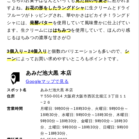
こちらのお菓子はなんといっても
見た目の可愛さ
に惹かれま
すよね。
お花の形をしたラングドシャ
に生クリームとドライ
フルーツがトッピングされ、華やかさはピカイチ！ラングド
シャには、
発酵バター
を使用していて風味豊かに仕上げてい
ます。生クリームには
はちみつ
を使用していて、ほんのり感
じるはちみつの濃厚な甘さが◎
3個入り～24個入り
と個数のバリエーションも多いので、
シ
ーン
によってお買い求めやすいところもポイントです。
あみだ池大黒 本店
Googleマップで見る
スポット名
あみだ池大黒 本店
住所
〒550-0014 大阪府大阪市西区北堀江３丁目１１
−２６
営業時間
月曜日: 9時00分～18時30分、火曜日: 9時00分～
18時30分、水曜日: 9時00分～18時30分、木曜日:
9時00分～18時30分、金曜日: 9時00分～18時30
分、土曜日: 9時00分～18時30分、日曜日: 9時00
分～18時30分、