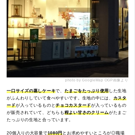
photo by GoogleMap OGP画像より
一口サイズの蒸しケーキ
で、
たまごをたっぷり使用
した生地
がふんわりしていて食べやすいです。生地の中には、
カスタ
ード
が入っているものと
チョコカスタード
が入っているもの
が販売されていて、どちらも
程よい甘さのクリーム
がたまご
たっぷりの生地と合っています。
20個入りの大容量で
1080円
とお求めやすいところが◎職場