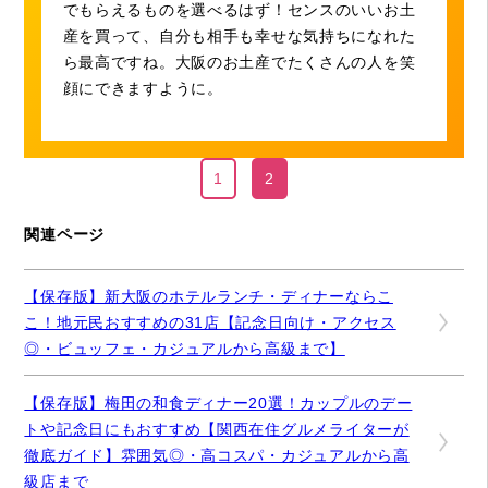
でもらえるものを選べるはず！センスのいいお土
産を買って、自分も相手も幸せな気持ちになれた
ら最高ですね。大阪のお土産でたくさんの人を笑
顔にできますように。
1
2
関連ページ
【保存版】新大阪のホテルランチ・ディナーならこ
こ！地元民おすすめの31店【記念日向け・アクセス
◎・ビュッフェ・カジュアルから高級まで】
【保存版】梅田の和食ディナー20選！カップルのデー
トや記念日にもおすすめ【関西在住グルメライターが
徹底ガイド】雰囲気◎・高コスパ・カジュアルから高
級店まで