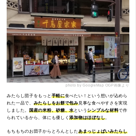
photo by GoogleMap OGP画像より
みたらし団子をもっと
手軽に
食べたい！という想いが込めら
れた一品で、
みたらしをお餅で包み
見事な食べやすさを実現
しました。
国産の米粉、砂糖、水
という
シンプルな材料
で作
られているから、体にも優しく
添加物はほぼなし
。
もちもちのお団子からとろんとした
あまっじょぱいみたらし