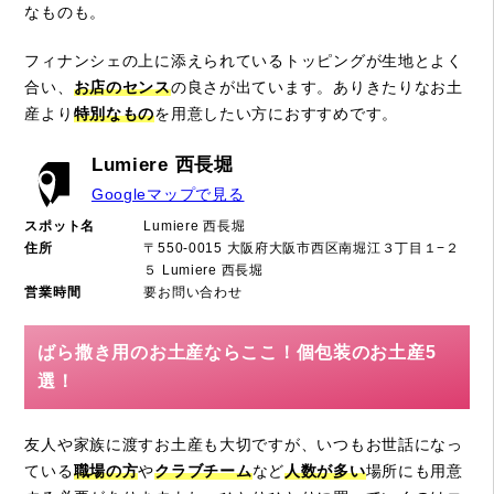
なものも。
フィナンシェの上に添えられているトッピングが生地とよく
合い、
お店のセンス
の良さが出ています。ありきたりなお土
産より
特別なもの
を用意したい方におすすめです。
Lumiere 西長堀
Googleマップで見る
スポット名
Lumiere 西長堀
住所
〒550-0015 大阪府大阪市西区南堀江３丁目１−２
５ Lumiere 西長堀
営業時間
要お問い合わせ
ばら撒き用のお土産ならここ！個包装のお土産5
選！
友人や家族に渡すお土産も大切ですが、いつもお世話になっ
ている
職場の方
や
クラブチーム
など
人数が多い
場所にも用意