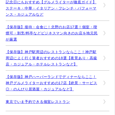
記念日にもおすすめ【グルメライターが徹底ガイド】
ステーキ・中華・イタリアン・フレンチ・パフォーマ
ンス・カジュアルなど
【保存版】接待・会食に！北野のお店17選！個室・喫
煙可・割烹/料亭などビジネスマン向きのお店を地元民
が厳選
【保存版】神戸駅周辺のレストランならここ！神戸駅
周辺によく行く筆者おすすめの18選【夜景あり・高級
店・カジュアル・ホテルレストランなど】
【保存版】神戸ハーバーランドでディナーならここ！
神戸グルメライターおすすめの17店【絶景・サービス
◎・のんびり居酒屋・カジュアルなど】
東京でいま予約できる個室レストラン