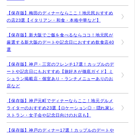
【保存版】梅田のディナーならここ！地元民おすすめ
の店23選【イタリアン・和食・本格中華など】
【保存版】新大阪でご飯を食べるならココ！地元民が
厳選する新大阪のデートや記念日におすすめ飲食店40
選
【保存版】神戸・三宮のフレンチ17選！カップルのデ
ートや記念日にもおすすめ【旅好きが徹底ガイド】ミ
シュラン掲載店・個室あり・ランチメニューありのお
店など
【保存版】神戸元町でディナーならここ！地元グルメ
ライターのおすすめ23選【ロケーション◎・隠れ家レ
ストラン・女子会や記念日向けのお店も】
【保存版】神戸のディナー17選！カップルのデートや