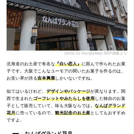
photo by GoogleMap OGP画像より
北海道のお土産で有名な
『白い恋人』
に因んで作られたお菓
子です。大阪でこんなユーモアの聞いたお菓子を作るのは、
お笑い界が誇る
吉本興業
しかいないですね。
似てはいるけれど、
デザインやパッケージ
が異なります。関
西で生まれた
ゴーフレットやみたらしを使用
した独自のお菓
子として販売していて、味も大阪ならでは。
なんばグランド
花月
に売っているので、
観光記念のお土産
としてもおすすめ
ですよ。
なんばグランド花月