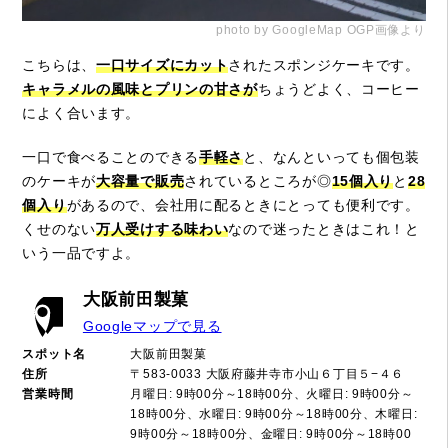
photo by GoogleMap OGP画像より
こちらは、
一口サイズにカット
されたスポンジケーキです。
キャラメルの風味とプリンの甘さが
ちょうどよく、コーヒー
によく合います。
一口で食べることのできる
手軽さ
と、なんといっても個包装
のケーキが
大容量で販売
されているところが◎
15個入り
と
28
個入り
があるので、会社用に配るときにとっても便利です。
くせのない
万人受けする味わい
なので迷ったときはこれ！と
いう一品ですよ。
大阪前田製菓
Googleマップで見る
スポット名
大阪前田製菓
住所
〒583-0033 大阪府藤井寺市小山６丁目５−４６
営業時間
月曜日: 9時00分～18時00分、火曜日: 9時00分～
18時00分、水曜日: 9時00分～18時00分、木曜日:
9時00分～18時00分、金曜日: 9時00分～18時00