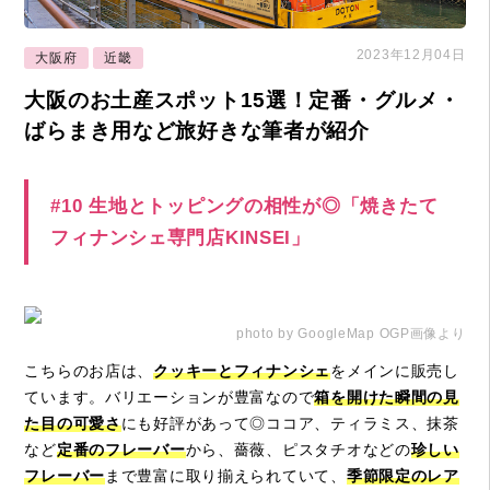
2023年12月04日
大阪府
近畿
大阪のお土産スポット15選！定番・グルメ・
ばらまき用など旅好きな筆者が紹介
#10 生地とトッピングの相性が◎「焼きたて
フィナンシェ専門店KINSEI」
photo by GoogleMap OGP画像より
こちらのお店は、
クッキーとフィナンシェ
をメインに販売し
ています。バリエーションが豊富なので
箱を開けた瞬間の見
た目の可愛さ
にも好評があって◎ココア、ティラミス、抹茶
など
定番のフレーバー
から、薔薇、ピスタチオなどの
珍しい
フレーバー
まで豊富に取り揃えられていて、
季節限定のレア