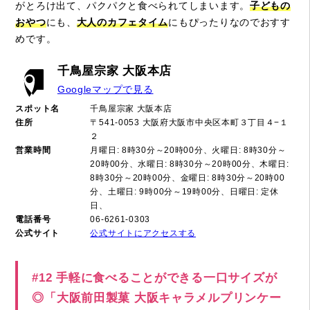
がとろけ出て、パクパクと食べられてしまいます。
子どもの
おやつ
にも、
大人のカフェタイム
にもぴったりなのでおすす
めです。
千鳥屋宗家 大阪本店
Googleマップで見る
スポット名
千鳥屋宗家 大阪本店
住所
〒541-0053 大阪府大阪市中央区本町３丁目４−１
２
営業時間
月曜日: 8時30分～20時00分、火曜日: 8時30分～
20時00分、水曜日: 8時30分～20時00分、木曜日:
8時30分～20時00分、金曜日: 8時30分～20時00
分、土曜日: 9時00分～19時00分、日曜日: 定休
日、
電話番号
06-6261-0303
公式サイト
公式サイトにアクセスする
#12 手軽に食べることができる一口サイズが
◎「大阪前田製菓 大阪キャラメルプリンケー