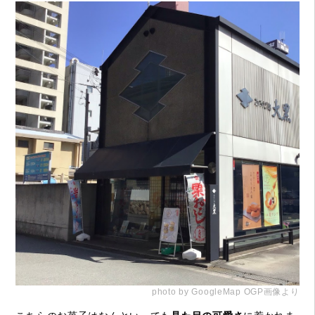
photo by GoogleMap OGP画像より