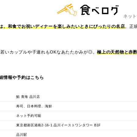
ネット
」は、和食でお祝いディナーを楽しみたいときにぴったりの名店
。正
若いカップルや子連れもOKなあたたかみが◎。
極上の天然物と赤
詳細情報や予約はこちら
鮨 青海 品川店
寿司、日本料理、海鮮
ネット予約可能
東京都港区港南2-16-1 品川イーストワンタワー B1F
品川駅