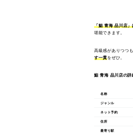
「鮨 青海 品川店
堪能できます。
高級感がありつつも
す一貫
をぜひ。
鮨 青海 品川店の
名称
ジャンル
ネット予約
住所
最寄り駅