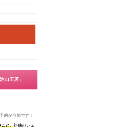
溜池山王店」
予約が可能です！
のこと。
熟練のシェ