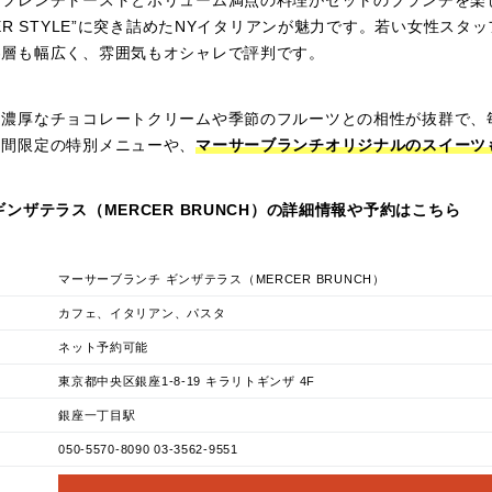
てフレンチトーストとボリューム満点の料理がセットのブランチを楽
CER STYLE”に突き詰めたNYイタリアンが魅力です。若い女性スタ
客層も幅広く、雰囲気もオシャレで評判です。
は濃厚なチョコレートクリームや季節のフルーツとの相性が抜群で、
期間限定の特別メニューや、
マーサーブランチオリジナルのスイーツ
ギンザテラス（MERCER BRUNCH）の詳細情報や予約はこちら
マーサーブランチ ギンザテラス（MERCER BRUNCH）
カフェ、イタリアン、パスタ
ネット予約可能
東京都中央区銀座1-8-19 キラリトギンザ 4F
銀座一丁目駅
050-5570-8090 03-3562-9551