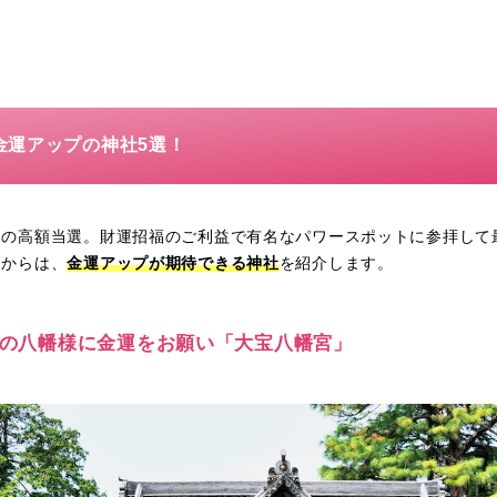
金運アップの神社5選！
じの高額当選。財運招福のご利益で有名なパワースポットに参拝して
こからは、
金運アップが期待できる神社
を紹介します。
最古の八幡様に金運をお願い「大宝八幡宮」