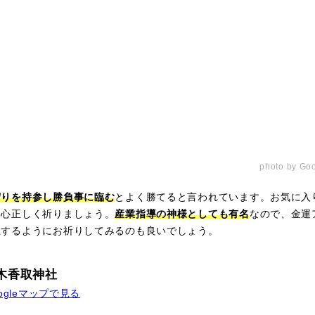
photo by 
守りを持参し勝負事に臨む
とよく勝てると言われています。お気に入
つ心正しく祈りましょう。
産業指導の神様としても有名
なので、金運
上するようにお祈りしてみるのも良いでしょう。
木香取神社
ogleマップで見る