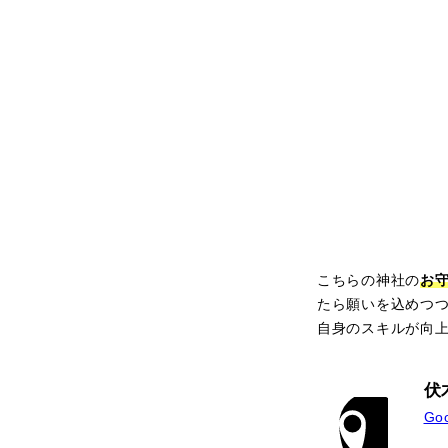
こちらの神社の
お
たら願いを込めつ
自身のスキルが向
伏
Go