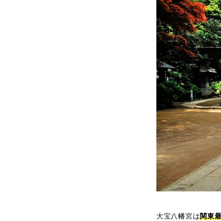
大宝八幡宮は
関東