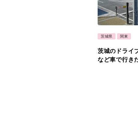
茨城県
関東
茨城のドライ
など車で行き