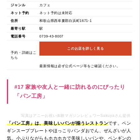
ジャンル
カフェ
ネット予約
ネット予約は未対応
住所
和歌山県西牟婁郡白浜町1671-1
最寄り駅
駅
電話番号
0739-43-8007
このお店を詳しく見る
予約・詳細はこ
ちら
最新情報は必ず公式ページ等をご確認ください。
#17 家族や友人と一緒に訪れるのにぴったり
「パン工房」
写真はアニーお祝い体験マガジンレビュワーSakuyaさん提供
「パン工房」は、美味しいパンが揃うレストラン
です。ペン
ギンスーププレートやほっこりパンダおでん、ぜんざいが人
気。小ぶりながらもホカホカで美味しいパンや、ペンギンの