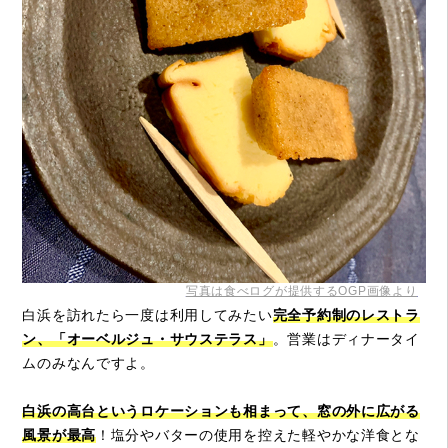
写真は食べログが提供するOGP画像より
白浜を訪れたら一度は利用してみたい
完全予約制のレストラ
ン、「オーベルジュ・サウステラス」
。営業はディナータイ
ムのみなんですよ。
白浜の高台というロケーションも相まって、窓の外に広がる
風景が最高
！塩分やバターの使用を控えた軽やかな洋食とな