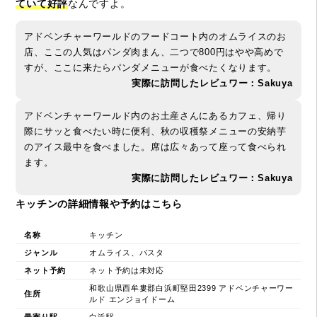
ていて好評
なんですよ。
アドベンチャーワールドのフードコート内のオムライスのお
店、ここの人気はパンダ肉まん、二つで800円はやや高めで
すが、ここに来たらパンダメニューが食べたくなります。
実際に訪問したレビュワー：Sakuya
アドベンチャーワールド内のお土産さんにあるカフェ、帰り
際にサッと食べたい時に便利、秋の収穫祭メニューの安納芋
のアイス最中を食べました。席は広々あって座って食べられ
ます。
実際に訪問したレビュワー：Sakuya
キッチンの詳細情報や予約はこちら
名称
キッチン
ジャンル
オムライス、パスタ
ネット予約
ネット予約は未対応
和歌山県西牟婁郡白浜町堅田2399 アドベンチャーワー
住所
ルド エンジョイドーム
最寄り駅
白浜駅