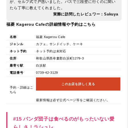
が、セルフ式で戸惑いました。バスで三段壁に行くのに聞い
たら丁寧に教えてくれました。
実際に訪問したレビュワー：Sakuya
福菱 Kagerou Cafeの詳細情報や予約はこちら
名称
福菱 Kagerou Cafe
ジャンル
カフェ、サンドイッチ、ケーキ
ネット予約
ネット予約は未対応
住所
和歌山県西牟婁郡白浜町1279-3
最寄り駅
白浜駅
電話番号
0739-42-3129
このお店を詳しく見る
予約・詳細はこ
ちら
最新情報は必ず公式ページ等をご確認ください。
#15 パンダ団子は食べるのがもったいない愛
らしさ！ラシュレ