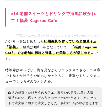
#14 老舗スイーツとドリンクで海風に吹かれ
て！福菱 Kagerou Café
写真はアニーお祝い体験マガジンレビュワーSakuyaさん提供
かげろうをはじめとした
紀州銘菓を作っている老舗菓子店
「福菱」
。創業は昭和8年となっていて、
「福菱 Kagerou
Café」では老舗の伝統と進化した美味しさが楽しめる
んで
す。
特等席はやっぱり、海を見ながらリラックスできるテラス席
ですね！かげろうや柚もなかとともに、豊富なドリンクメニ
ューでくつろぎのひとときを。
白浜の銘菓・かげろうのカフェ、海沿いのテラス席も人気、
気持ちのいい席でかげろうとコーヒーいただきました。セッ
トで注文後に追加で注文しました。会計にPaypayが使えます