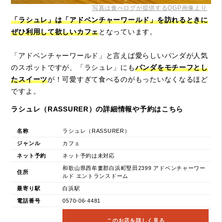
写真は食べログが提供するOGP画像より
「ラシュレ」は「アドベンチャーワールド」を訪れるときに
ぜひ利用して欲しいカフェ
となっています。
「アドベンチャーワールド」と言えば愛らしいパンダが人気
のスポットですが、「ラシュレ」にも
パンダをモチーフとし
たスイーツ
が！可愛すぎて食べるのがもったいなくなるほど
ですよ。
ラシュレ（RASSURER）の詳細情報や予約はこちら
名称
ラシュレ（RASSURER）
ジャンル
カフェ
ネット予約
ネット予約は未対応
和歌山県西牟婁郡白浜町堅田2399 アドベンチャーワー
住所
ルド エントランスドーム
最寄り駅
白浜駅
電話番号
0570-06-4481
このお店を詳しく見る