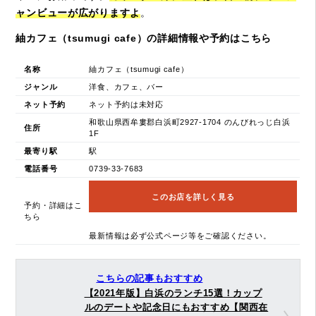
ャンビューが広がりますよ
。
紬カフェ（tsumugi cafe）の詳細情報や予約はこちら
名称
紬カフェ（tsumugi cafe）
ジャンル
洋食、カフェ、バー
ネット予約
ネット予約は未対応
和歌山県西牟婁郡白浜町2927-1704 のんびれっじ白浜
住所
1F
最寄り駅
駅
電話番号
0739-33-7683
このお店を詳しく見る
予約・詳細はこ
ちら
最新情報は必ず公式ページ等をご確認ください。
こちらの記事もおすすめ
【2021年版】白浜のランチ15選！カップ
ルのデートや記念日にもおすすめ【関西在