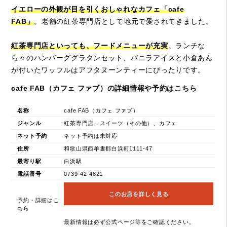
イエローの外観が目を引くおしゃれなカフェ「cafe
FAB」
。老舗の紅茶専門店として地元で愛されてきました。
紅茶専門店といっても、フードメニューが充実
。ランチな
ら々のハンバーググラタンセット、バニラアイスと小倉あん
が付いたワッフルはアフタヌーンティーにぴったりです。
cafe FAB（カフェ ファブ）の詳細情報や予約はこちら
名称
cafe FAB（カフェ ファブ）
ジャンル
紅茶専門店、スイーツ（その他）、カフェ
ネット予約
ネット予約は未対応
住所
和歌山県西牟婁郡白浜町1111-47
最寄り駅
白浜駅
電話番号
0739-42-4821
このお店を詳しく見る
予約・詳細はこ
ちら
最新情報は必ず公式ページ等をご確認ください。