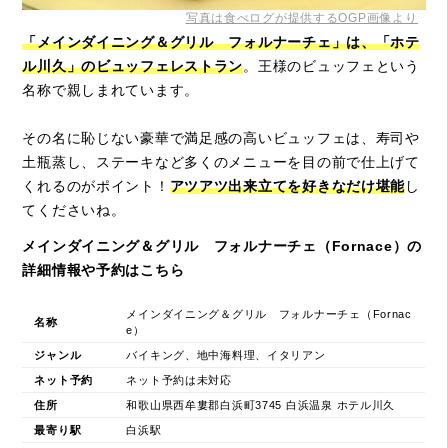
写真は食べログが提供するOGP画像より
「メインダイニング＆グリル フォルナーチェ」は、「ホテ
ル川久」のビュッフェレストラン
。王様のビュッフェという
名称で親しまれています。
その名に恥じない豪華で満足感の高いビュッフェは、寿司や
土瓶蒸し、ステーキなど多くのメニューを目の前で仕上げて
くれるのがポイント！
アツアツ出来立てを好きなだけ堪能
し
てくださいね。
メインダイニング＆グリル フォルナーチェ（Fornace）の
詳細情報や予約はこちら
メインダイニング＆グリル フォルナーチェ（Fornac
名称
e）
ジャンル
バイキング、地中海料理、イタリアン
ネット予約
ネット予約は未対応
住所
和歌山県西牟婁郡白浜町3745 白浜温泉 ホテル川久
最寄り駅
白浜駅