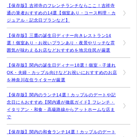
【保存版】吉祥寺のフレンチランチならここ！吉祥寺
通の筆者おすすめの14選【個室あり・コース料理・カ
ジュアル・記念日プランなど】
【保存版】三鷹の誕生日ディナー向きレストラン14
選！個室あり・お祝いプランあり・夜景やリッチな雰
囲気が味わえるお店などおすすめを地元住民が厳選
【保存版】関内の誕生日ディナー18選！個室・子連れ
OK・夫婦・カップル向けなどお祝いにおすすめのお店
を神奈川在住ライターが厳選
【保存版】関内のランチ14選！カップルのデートや記
念日にもおすすめ【関内通が徹底ガイド】フレンチ・
イタリアン・和食・高級路線からアットホームな店ま
で
【保存版】関内の和食ランチ14選！カップルのデート