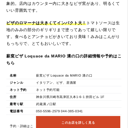
象的。店内はカウンター内に大きなピザ窯があり、明るくて
いい雰囲気です。
ピザのロマーナは大きくてインパクト大！
トマトソースは生
地のみみの部分のギリギリまで塗ってあって嬉しい限りで
す。食べるとアンチョビがきいており美味！みみはこんがり
もっちりで、とてもおいしいです。
薪窯ピザ Loquace da MARIO 溝の口の詳細情報や予約はこ
ちら
名称
薪窯ピザ Loquace da MARIO 溝の口
ジャンル
イタリアン、ピザ、居酒屋
ネット予約
ネット予約可能
住所
神奈川県川崎市高津区久本1-6-1 持田ビル 1F
最寄り駅
武蔵溝ノ口駅
電話番号
050-5596-2579 044-385-0341
このお店を詳しく見る
予約・詳細はこ