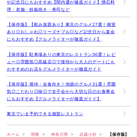
や記念日にもおすすめ【関内通が徹底ガイド】懐石料
理・老舗・鉄板焼き・寿司など
【保存版】【飲み放題あり】東京のグルメ27選！個室
あり◎おしゃれ◎リーズナブル◎など記念日から宴会
にもおすすめ【グルメライターが徹底ガイド】
【保存版】駐車場ありの東京のレストラン30選！レビ
ュー◎雰囲気◎高級店◎で接待から大人のデートにも
おすすめのお店をグルメライターが徹底ガイド
【保存版】接待・会食向き！池袋のグルメ31選！雰囲
気◎こだわり◎味◎で女子会から大切な日のお食事会
にもおすすめ【グルメライターが徹底ガイド】
東京でいま予約できる個室レストラン
ホーム
関東
神奈川県
武蔵小杉
【保存版】