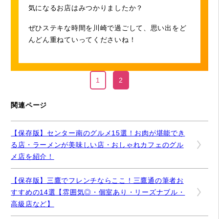
気になるお店はみつかりましたか？
ぜひステキな時間を川崎で過ごして、思い出をど
んどん重ねていってくださいね！
1
2
関連ページ
【保存版】センター南のグルメ15選！お肉が堪能でき
る店・ラーメンが美味しい店・おしゃれカフェのグル
メ店を紹介！
【保存版】三鷹でフレンチならここ！三鷹通の筆者お
すすめの14選【雰囲気◎・個室あり・リーズナブル・
高級店など】