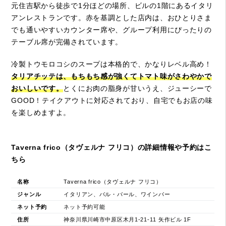
元住吉駅から徒歩で1分ほどの場所、ビルの1階にあるイタリ
アンレストランです。赤を基調とした店内は、おひとりさま
でも通いやすいカウンター席や、グループ利用にぴったりの
テーブル席が完備されています。
冷製トウモロコシのスープは本格的で、かなりレベル高め！
タリアチッテは、もちもち感が強くてトマト味がさわやかで
おいしいです。
とくにお肉の脂身が甘いうえ、ジューシーで
GOOD！テイクアウトに対応されており、自宅でもお店の味
を楽しめますよ。
Taverna frico（タヴェルナ フリコ）の詳細情報や予約はこ
ちら
名称
Taverna frico（タヴェルナ フリコ）
ジャンル
イタリアン、バル・バール、ワインバー
ネット予約
ネット予約可能
住所
神奈川県川崎市中原区木月1‐21‐11 矢作ビル 1F