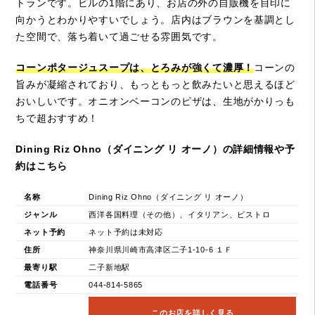
トランです。ビルの1階にあり、お店の外の自販機を目印に
向かうとわかりやすいでしょう。店内はブラウンを基調とし
た空間で、落ち着いて過ごせる雰囲気です。
コーンポタージュスープは、とろみが強くて濃厚！
コーンの
旨みが凝縮されており、もっともっと飲みたいと思えるほど
おいしいです。オニオンベーコンのピザは、生地がかりっも
ちで超おすすめ！
Dining Riz Ohno（ダイニング リ オーノ）の詳細情報や予
約はこちら
名称
Dining Riz Ohno（ダイニング リ オーノ）
ジャンル
西洋各国料理（その他）、イタリアン、ビストロ
ネット予約
ネット予約は未対応
住所
神奈川県川崎市高津区二子1-10-6 １Ｆ
最寄り駅
二子新地駅
電話番号
044-814-5865
このお店を詳しく見る