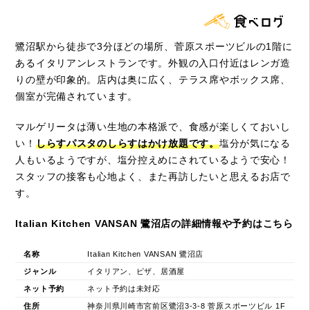
鷺沼駅から徒歩で3分ほどの場所、菅原スポーツビルの1階に
あるイタリアンレストランです。外観の入口付近はレンガ造
りの壁が印象的。店内は奥に広く、テラス席やボックス席、
個室が完備されています。
マルゲリータは薄い生地の本格派で、食感が楽しくておいし
い！
しらすパスタのしらすはかけ放題です。
塩分が気になる
人もいるようですが、塩分控えめにされているようで安心！
スタッフの接客も心地よく、また再訪したいと思えるお店で
す。
Italian Kitchen VANSAN 鷺沼店の詳細情報や予約はこちら
名称
Italian Kitchen VANSAN 鷺沼店
ジャンル
イタリアン、ピザ、居酒屋
ネット予約
ネット予約は未対応
住所
神奈川県川崎市宮前区鷺沼3-3-8 菅原スポーツビル 1F