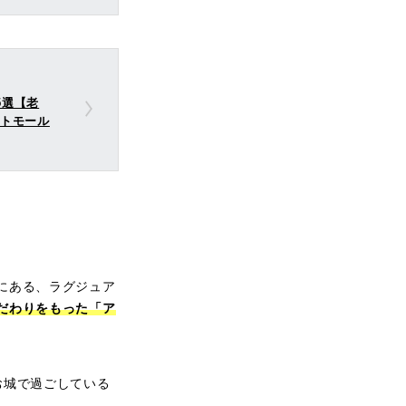
5選【老
フトモール
にある、ラグジュア
だわりをもった「ア
お城で過ごしている