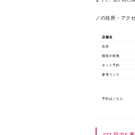
／の住所・アク
店舗名
住所
個室の有無
ネット予約
参考リンク
予約はこちら
#12 目でも楽