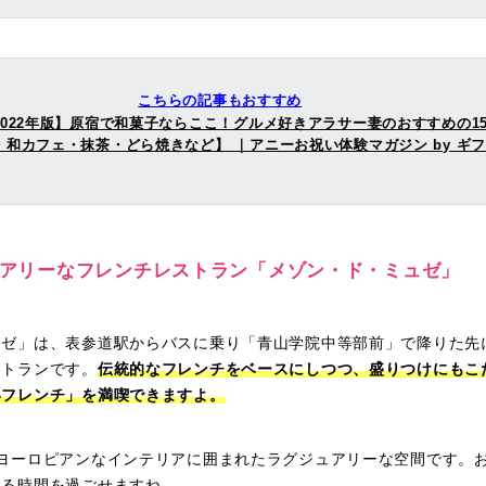
こちらの記事もおすすめ
2022年版】原宿で和菓子ならここ！グルメ好きアラサー妻のおすすめの1
・和カフェ・抹茶・どら焼きなど】 ｜アニーお祝い体験マガジン by ギ
ジュアリーなフレンチレストラン「メゾン・ド・ミュゼ」
ュゼ」は、表参道駅からバスに乗り「青山学院中等部前」で降りた先
ストランです。
伝統的なフレンチをベースにしつつ、盛りつけにもこ
いフレンチ」を満喫できますよ。
×ヨーロピアンなインテリアに囲まれたラグジュアリーな空間です。
残る時間を過ごせますね。