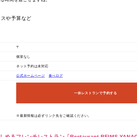
セスや予算など
〒
個室なし
ネット予約は未対応
公式ホームページ
食べログ
一休レストランで予約する
※最新情報は必ずリンク先をご確認ください。
しめるフレンチレストラン「Restaurant REIMS YANAG