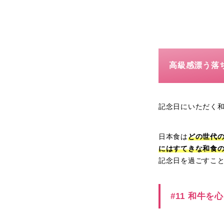
高級感漂う落
記念日にいただく
日本食は
どの世代
にはすてきな和食
記念日を過ごすこ
#11 和牛