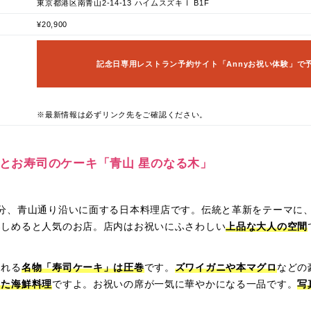
東京都港区南青山2-14-13 ハイムスズキⅠ B1F
¥20,900
記念日専用レストラン予約サイト「Annyお祝い体験」で
※最新情報は必ずリンク先をご確認ください。
懐石とお寿司のケーキ「青山 星のなる木」
2分、青山通り沿いに面する日本料理店です。伝統と革新をテーマに
楽しめると人気のお店。店内はお祝いにふさわしい
上品な大人の空間
される
名物「寿司ケーキ」は圧巻
です。
ズワイガニや本マグロ
などの
てた海鮮料理
ですよ。お祝いの席が一気に華やかになる一品です。
写