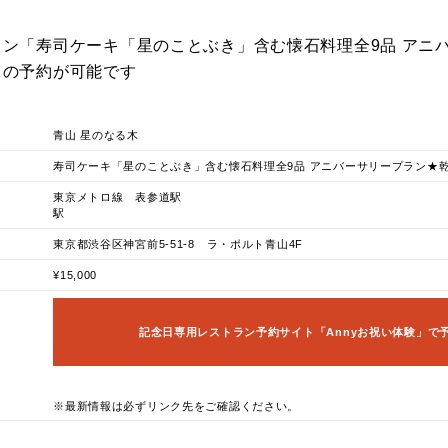
ン「寿司ケーキ「星のことぶき」含む懐石料理全9品 アニ
」の予約が可能です
青山 星のなる木
寿司ケーキ「星のことぶき」含む懐石料理全9品 アニバーサリープラン★
東京メトロ線 表参道駅
駅
東京都渋谷区神宮前5-51-8 ラ・ポルト青山4F
¥15,000
記念日専用レストラン予約サイト「Annyお祝い体験」で
※最新情報は必ずリンク先をご確認ください。