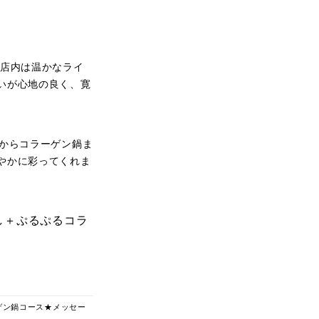
。店内は温かなライ
いが心地の良く、寛
からコラーゲン鍋ま
やかに彩ってくれま
し＋ぷるぷるコラ
ゲン鍋コース★メッセー