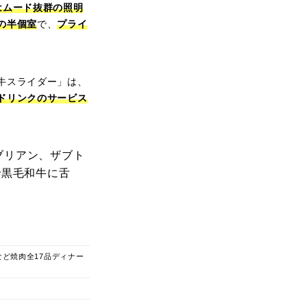
はムード抜群の照明
の半個室
で、
プライ
牛スライダー」は、
ドリンクのサービス
ブリアン、ザブト
で黒毛和牛に舌
ど焼肉全17品ディナー