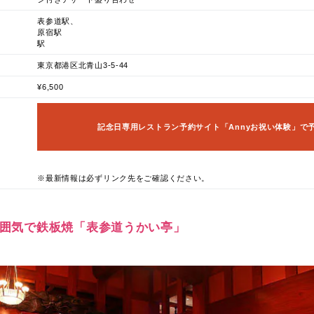
表参道駅、
原宿駅
駅
東京都港区北青山3-5-44
¥6,500
記念日専用レストラン予約サイト「Annyお祝い体験」で
※最新情報は必ずリンク先をご確認ください。
な雰囲気で鉄板焼「表参道うかい亭」