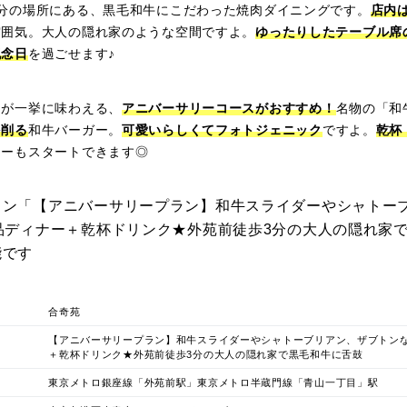
3分の場所にある、黒毛和牛にこだわった焼肉ダイニングです。
店内
雰囲気。大人の隠れ家のような空間ですよ。
ゆったりしたテーブル席
記念日
を過ごせます♪
ーが一挙に味わえる、
アニバーサリーコースがおすすめ！
名物の「和
を削る
和牛バーガー。
可愛いらしくてフォトジェニック
ですよ。
乾杯
ナーもスタートできます◎
ラン「【アニバーサリープラン】和牛スライダーやシャトー
品ディナー＋乾杯ドリンク★外苑前徒歩3分の大人の隠れ家
能です
合奇苑
【アニバーサリープラン】和牛スライダーやシャトーブリアン、ザブトンな
＋乾杯ドリンク★外苑前徒歩3分の大人の隠れ家で黒毛和牛に舌鼓
東京メトロ銀座線「外苑前駅」東京メトロ半蔵門線「青山一丁目」駅