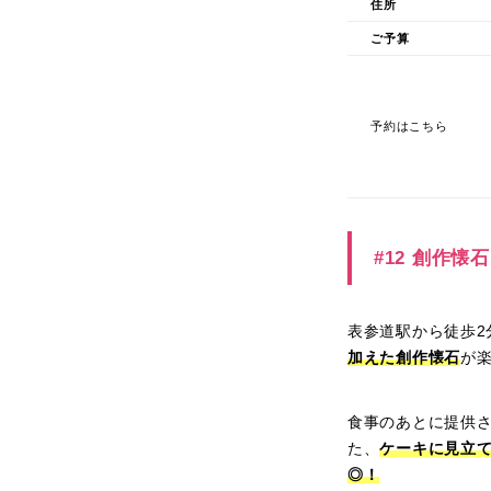
住所
ご予算
予約はこちら
#12 創作
表参道駅から徒歩
加えた創作懐石
が
食事のあとに提供
た、
ケーキに見立
◎！