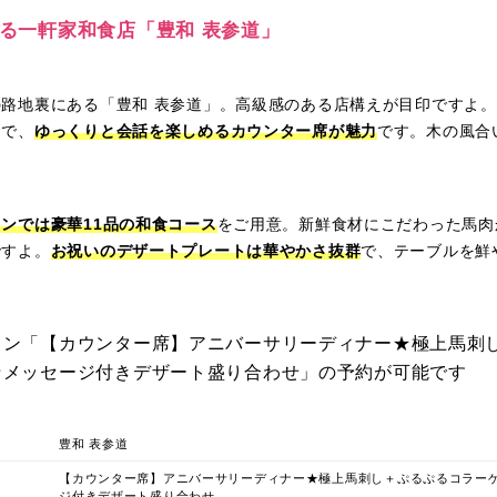
のある一軒家和食店「豊和 表参道」
路地裏にある「豊和 表参道」。高級感のある店構えが目印ですよ
間で、
ゆっくりと会話を楽しめるカウンター席が魅力
です。木の風合
。
ンでは豪華11品の和食コース
をご用意。新鮮食材にこだわった馬肉
ですよ。
お祝いのデザートプレートは華やかさ抜群
で、テーブルを鮮
ラン「【カウンター席】アニバーサリーディナー★極上馬刺
★メッセージ付きデザート盛り合わせ」の予約が可能です
豊和 表参道
【カウンター席】アニバーサリーディナー★極上馬刺し＋ぷるぷるコラー
ジ付きデザート盛り合わせ