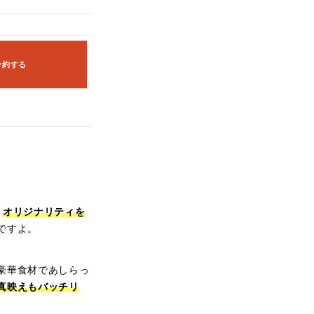
予約する
、
オリジナリティを
ですよ。
豪華食材であしらっ
真映えもバッチリ