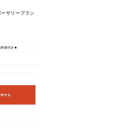
バーサリープラン
乾杯酒付き★
予約する