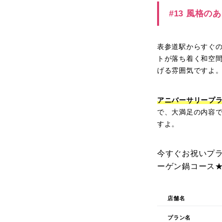
#13 風格
表参道駅からすぐの
トが落ち着く和空
げる雰囲気ですよ
アニバーサリープラ
で、大満足の内容
すよ。
今すぐお祝いプ
ーゲン鍋コース
店舗名
プラン名